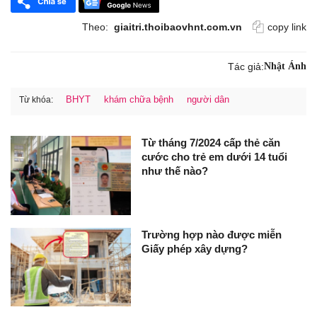
Theo:
giaitri.thoibaovhnt.com.vn
copy link
Tác giả:
Nhật Ánh
BHYT
khám chữa bệnh
người dân
Từ khóa:
Từ tháng 7/2024 cấp thẻ căn
cước cho trẻ em dưới 14 tuổi
như thế nào?
Trường hợp nào được miễn
Giấy phép xây dựng?