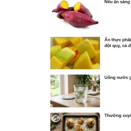
Nếu ăn sáng 
Ăn thực phẩm
đột quỵ, cả 
Uống nước gì
Thường xuyên