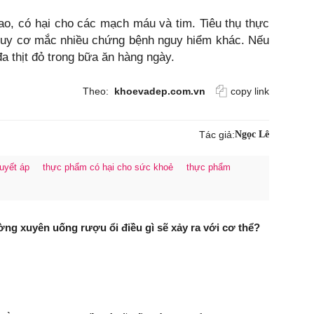
ao, có hại cho các mạch máu và tim. Tiêu thụ thực
guy cơ mắc nhiều chứng bệnh nguy hiểm khác. Nếu
a thịt đỏ trong bữa ăn hàng ngày.
Theo:
khoevadep.com.vn
copy link
Tác giả:
Ngọc Lê
uyết áp
thực phẩm có hại cho sức khoẻ
thực phẩm
ng xuyên uống rượu ổi điều gì sẽ xảy ra với cơ thể?