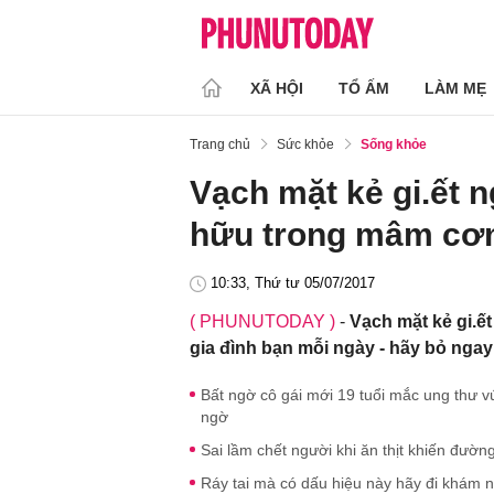
XÃ HỘI
TỔ ẤM
LÀM MẸ
Trang chủ
Sức khỏe
Sống khỏe
Vạch mặt kẻ gi.ết 
hữu trong mâm cơm
10:33, Thứ tư 05/07/2017
( PHUNUTODAY )
-
Vạch mặt kẻ gi.ế
gia đình bạn mỗi ngày - hãy bỏ ngay
Bất ngờ cô gái mới 19 tuổi mắc ung thư 
ngờ
Sai lầm chết người khi ăn thịt khiến đườn
Ráy tai mà có dấu hiệu này hãy đi khám 