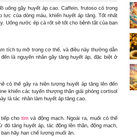
ồ uống gây huyết áp cao. Caffein, frutoso có trong
p lực của dòng máu, khiến huyết áp tăng. Tốt nhất
. Uống nước ép cà rốt sẽ tốt cho bệnh tật của bạn
m tích tụ mỡ trong cơ thể, và điều này thường dẫn
đến là nguyên nhân gây tăng huyết áp, đặc biệt ở
ê có thể gây ra hiện tượng huyết áp tăng lên đến
ine khiến các tuyến thượng thận giải phóng cortisol
ày là tác nhân làm huyết áp tăng cao.
 tiếp cho
tim
và động mạch. Ngoài ra, muối có thể
ừ đó tăng huyết áp, tác động lên thận, động mạch,
à bạn hãy hạn chế lượng muối ăn.