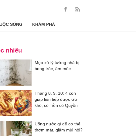
UỘC SỐNG
KHÁM PHÁ
c nhiều
Mẹo xử lý tường nhà bị
bong tróc, ẩm mốc
Tháng 8, 9, 10: 4 con
giáp liên tiếp được Gỡ
khó, có Tiền có Quyền
Uống nước gì để cơ thể
thơm mát, giảm mùi hôi?