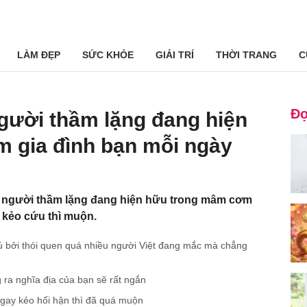
LÀM ĐẸP
SỨC KHỎE
GIẢI TRÍ
THỜI TRANG
C
Đọ
người thầm lặng đang hiện
 gia đình bạn mỗi ngày
t người thầm lặng đang hiện hữu trong mâm cơm
 kẻo cứu thì muộn.
vú bởi thói quen quá nhiều người Việt đang mắc mà chẳng
g ra nghĩa địa của bạn sẽ rất ngắn
ngay kẻo hối hận thì đã quá muộn