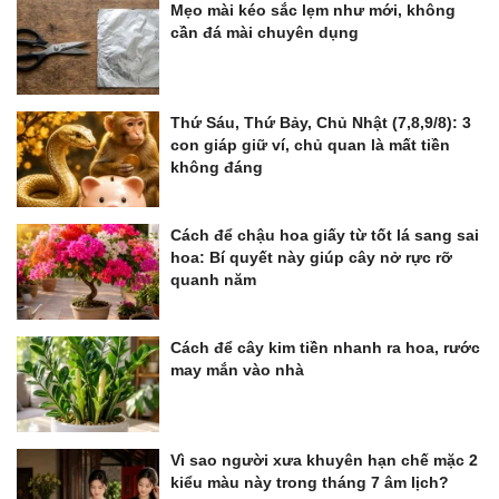
Mẹo mài kéo sắc lẹm như mới, không
cần đá mài chuyên dụng
Thứ Sáu, Thứ Bảy, Chủ Nhật (7,8,9/8): 3
con giáp giữ ví, chủ quan là mất tiền
không đáng
Cách để chậu hoa giấy từ tốt lá sang sai
hoa: Bí quyết này giúp cây nở rực rỡ
quanh năm
Cách để cây kim tiền nhanh ra hoa, rước
may mắn vào nhà
Vì sao người xưa khuyên hạn chế mặc 2
kiểu màu này trong tháng 7 âm lịch?