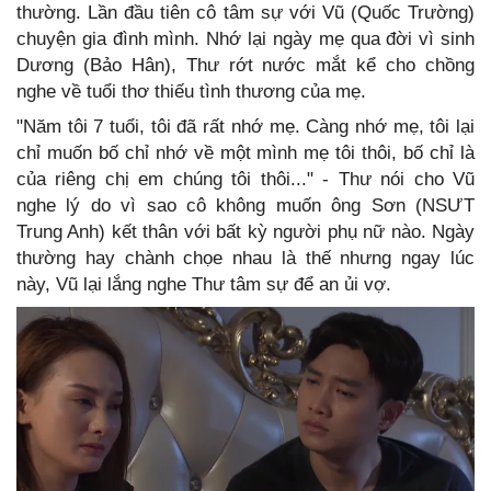
thường. Lần đầu tiên cô tâm sự với Vũ (Quốc Trường)
chuyện gia đình mình. Nhớ lại ngày mẹ qua đời vì sinh
Dương (Bảo Hân), Thư rớt nước mắt kể cho chồng
nghe về tuổi thơ thiếu tình thương của mẹ.
"Năm tôi 7 tuổi, tôi đã rất nhớ mẹ. Càng nhớ mẹ, tôi lại
chỉ muốn bố chỉ nhớ về một mình mẹ tôi thôi, bố chỉ là
của riêng chị em chúng tôi thôi..." - Thư nói cho Vũ
nghe lý do vì sao cô không muốn ông Sơn (NSƯT
Trung Anh) kết thân với bất kỳ người phụ nữ nào. Ngày
thường hay chành chọe nhau là thế nhưng ngay lúc
này, Vũ lại lắng nghe Thư tâm sự để an ủi vợ.