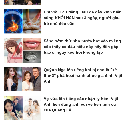
Chỉ với 1 củ riềng, đau dạ dày kinh niên
cũng KHỎI HẲN sau 3 ngày, người già-
trẻ nhỏ đều cần
Sáng sớm thử nhỏ nước bọt vào miệng
cốc thấy có dấu hiệu này hãy đến gặp
bác sĩ ngay kẻo hối không kịp
Quỳnh Nga lên tiếng khi bị cho là "kẻ
thứ 3" phá hoại hạnh phúc gia đình Việt
Anh
Vợ vừa lên tiếng xác nhận ly hôn, Việt
Anh liền đăng ảnh vui vẻ bên tình cũ
của Quang Lê