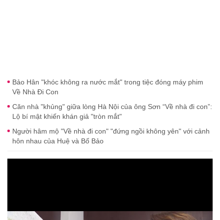
Bảo Hân "khóc không ra nước mắt" trong tiệc đóng máy phim
Về Nhà Đi Con
Căn nhà "khủng" giữa lòng Hà Nội của ông Sơn “Về nhà đi con”:
Lộ bí mật khiến khán giả "tròn mắt"
Người hâm mộ "Về nhà đi con" "đứng ngồi không yên" với cảnh
hôn nhau của Huệ và Bố Bảo