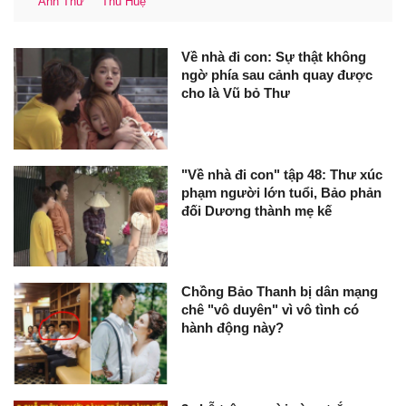
Anh Thư
Thu Huệ
Về nhà đi con: Sự thật không
ngờ phía sau cảnh quay được
cho là Vũ bỏ Thư
"Về nhà đi con" tập 48: Thư xúc
phạm người lớn tuổi, Bảo phản
đối Dương thành mẹ kế
Chồng Bảo Thanh bị dân mạng
chê "vô duyên" vì vô tình có
hành động này?