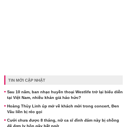
TIN MỚI CẬP NHẬT
Sau 10 năm, ban nhạc huyền thoại Westlife trở lại biểu diễn
tại Việt Nam, nhiều khán giả háo hức?
Hoàng Thùy Linh úp mở về khách mời trong concert, Đen
Vâu liền bị réo gọi
Cưới chưa được 8 tháng, nữ ca sĩ đình đám này bị chồng
đệ đơn ly hôn gây bất ngờ