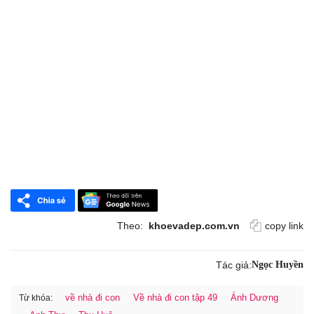
Theo:
khoevadep.com.vn
copy link
Tác giả:
Ngọc Huyền
về nhà đi con
Về nhà đi con tập 49
Ánh Dương
Từ khóa: