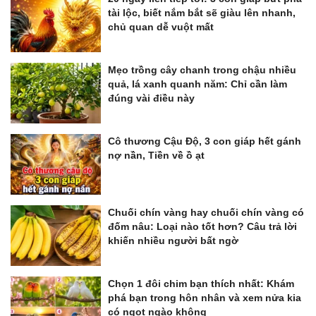
tài lộc, biết nắm bắt sẽ giàu lên nhanh,
chủ quan dễ vuột mất
Mẹo trồng cây chanh trong chậu nhiều
quả, lá xanh quanh năm: Chỉ cần làm
đúng vài điều này
Cô thương Cậu Độ, 3 con giáp hết gánh
nợ nần, Tiền về ồ ạt
Chuối chín vàng hay chuối chín vàng có
đốm nâu: Loại nào tốt hơn? Câu trả lời
khiến nhiều người bất ngờ
Chọn 1 đôi chim bạn thích nhất: Khám
phá bạn trong hôn nhân và xem nửa kia
có ngọt ngào không