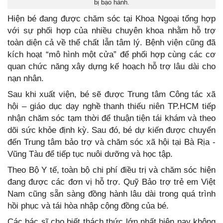
bị bạo hành.
Hiện bé đang được chăm sóc tại Khoa Ngoại tổng hợp
với sự phối hợp của nhiều chuyên khoa nhằm hỗ trợ
toàn diện cả về thể chất lẫn tâm lý. Bệnh viện cũng đã
kích hoạt “mô hình một cửa” để phối hợp cùng các cơ
quan chức năng xây dựng kế hoạch hỗ trợ lâu dài cho
nạn nhân.
Sau khi xuất viện, bé sẽ được Trung tâm Công tác xã
hội – giáo dục dạy nghề thanh thiếu niên TP.HCM tiếp
nhận chăm sóc tạm thời để thuận tiện tái khám và theo
dõi sức khỏe định kỳ. Sau đó, bé dự kiến được chuyển
đến Trung tâm bảo trợ và chăm sóc xã hội tại Bà Rịa -
Vũng Tàu để tiếp tục nuôi dưỡng và học tập.
Theo Bộ Y tế, toàn bộ chi phí điều trị và chăm sóc hiện
đang được các đơn vị hỗ trợ. Quỹ Bảo trợ trẻ em Việt
Nam cũng sẵn sàng đồng hành lâu dài trong quá trình
hồi phục và tái hòa nhập cộng đồng của bé.
Các bác sĩ cho biết thách thức lớn nhất hiện nay không