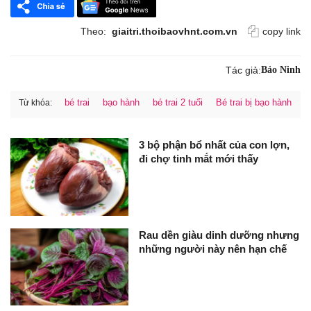
Theo:
giaitri.thoibaovhnt.com.vn
copy link
Tác giả:
Bảo Ninh
bé trai
bạo hành
bé trai 2 tuổi
Bé trai bị bạo hành
Từ khóa:
3 bộ phận bổ nhất của con lợn,
đi chợ tinh mắt mới thấy
Rau dền giàu dinh dưỡng nhưng
những người này nên hạn chế