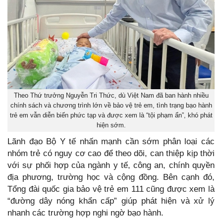
Theo Thứ trưởng Nguyễn Tri Thức, dù Việt Nam đã ban hành nhiều
chính sách và chương trình lớn về bảo vệ trẻ em, tình trạng bạo hành
trẻ em vẫn diễn biến phức tạp và được xem là “tội phạm ẩn”, khó phát
hiện sớm.
Lãnh đạo Bộ Y tế nhấn mạnh cần sớm phân loại các
nhóm trẻ có nguy cơ cao để theo dõi, can thiệp kịp thời
với sự phối hợp của ngành y tế, công an, chính quyền
địa phương, trường học và cộng đồng. Bên cạnh đó,
Tổng đài quốc gia bảo vệ trẻ em 111 cũng được xem là
“đường dây nóng khẩn cấp” giúp phát hiện và xử lý
nhanh các trường hợp nghi ngờ bạo hành.