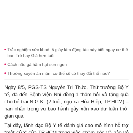
Trắc nghiệm sức khoẻ: 5 giây làm động tác này biết ngay cơ thể
bạn Trẻ hay Già hơn tuổi
Cách nấu gà hầm hạt sen ngon
Thường xuyên ăn mặn, cơ thể sẽ có thay đổi thế nào?
Ngày 8/5, PGS-TS Nguyễn Tri Thức, Thứ trưởng Bộ Y
tế, đã đến Bệnh viện Nhi đồng 1 thăm hỏi và tặng quà
cho bé trai N.G.K. (2 tuổi, ngụ xã Hòa Hiệp, TP.HCM) –
nạn nhân trong vụ bạo hành gây xôn xao dư luận thời
gian qua.
Tại đây, lãnh đạo Bộ Y tế đánh giá cao mô hình hỗ trợ
“một cửa” của TP.HCM trong việc chăm sóc và bảo vệ