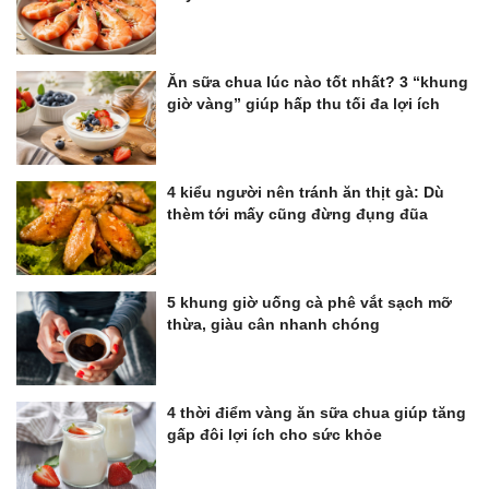
Ăn sữa chua lúc nào tốt nhất? 3 “khung
giờ vàng” giúp hấp thu tối đa lợi ích
4 kiểu người nên tránh ăn thịt gà: Dù
thèm tới mấy cũng đừng đụng đũa
5 khung giờ uống cà phê vắt sạch mỡ
thừa, giàu cân nhanh chóng
4 thời điểm vàng ăn sữa chua giúp tăng
gấp đôi lợi ích cho sức khỏe