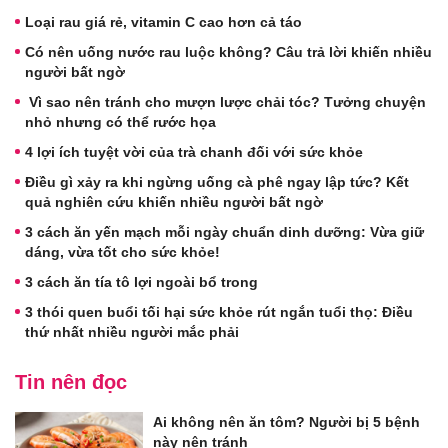
Loại rau giá rẻ, vitamin C cao hơn cả táo
Có nên uống nước rau luộc không? Câu trả lời khiến nhiều
người bất ngờ
Vì sao nên tránh cho mượn lược chải tóc? Tưởng chuyện
nhỏ nhưng có thể rước họa
4 lợi ích tuyệt vời của trà chanh đối với sức khỏe
Điều gì xảy ra khi ngừng uống cà phê ngay lập tức? Kết
quả nghiên cứu khiến nhiều người bất ngờ
3 cách ăn yến mạch mỗi ngày chuẩn dinh dưỡng: Vừa giữ
dáng, vừa tốt cho sức khỏe!
3 cách ăn tía tô lợi ngoài bổ trong
3 thói quen buổi tối hại sức khỏe rút ngắn tuổi thọ: Điều
thứ nhất nhiều người mắc phải
Tin nên đọc
Ai không nên ăn tôm? Người bị 5 bệnh
này nên tránh