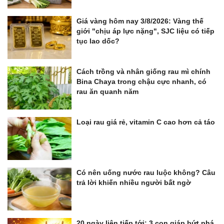
Giá vàng hôm nay 3/8/2026: Vàng thế
giới "chịu áp lực nặng", SJC liệu có tiếp
tục lao dốc?
Cách trồng và nhân giống rau mì chính
Bina Chaya trong chậu cực nhanh, có
rau ăn quanh năm
Loại rau giá rẻ, vitamin C cao hơn cả táo
Có nên uống nước rau luộc không? Câu
trả lời khiến nhiều người bất ngờ
20 ngày liên tiếp tới: 3 con giáp bứt phá