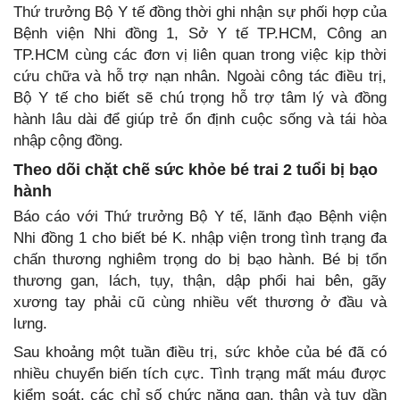
Thứ trưởng Bộ Y tế đồng thời ghi nhận sự phối hợp của
Bệnh viện Nhi đồng 1, Sở Y tế TP.HCM, Công an
TP.HCM cùng các đơn vị liên quan trong việc kịp thời
cứu chữa và hỗ trợ nạn nhân. Ngoài công tác điều trị,
Bộ Y tế cho biết sẽ chú trọng hỗ trợ tâm lý và đồng
hành lâu dài để giúp trẻ ổn định cuộc sống và tái hòa
nhập cộng đồng.
Theo dõi chặt chẽ sức khỏe bé trai 2 tuổi bị bạo
hành
Báo cáo với Thứ trưởng Bộ Y tế, lãnh đạo Bệnh viện
Nhi đồng 1 cho biết bé K. nhập viện trong tình trạng đa
chấn thương nghiêm trọng do bị bạo hành. Bé bị tổn
thương gan, lách, tụy, thận, dập phổi hai bên, gãy
xương tay phải cũ cùng nhiều vết thương ở đầu và
lưng.
Sau khoảng một tuần điều trị, sức khỏe của bé đã có
nhiều chuyển biến tích cực. Tình trạng mất máu được
kiểm soát, các chỉ số chức năng gan, thận và tụy dần