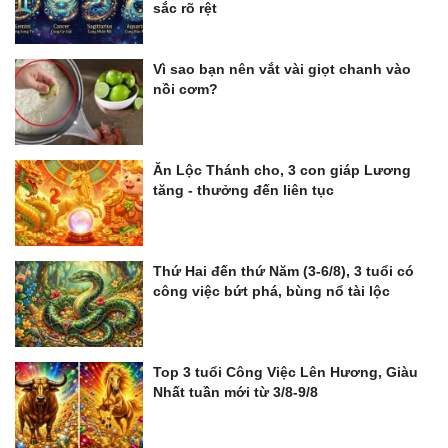
sắc rõ rệt
Vì sao bạn nên vắt vài giọt chanh vào
nồi cơm?
Ăn Lộc Thánh cho, 3 con giáp Lương
tăng - thưởng đến liên tục
Thứ Hai đến thứ Năm (3-6/8), 3 tuổi có
công việc bứt phá, bùng nổ tài lộc
Top 3 tuổi Công Việc Lên Hương, Giàu
Nhất tuần mới từ 3/8-9/8