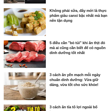
Không phải sữa, đây mới là thực
phẩm giàu canxi bậc nhất mà bạn
nên tận dụng
5 điều cần "bỏ túi" khi ăn thịt đỏ
mà ai cũng cần biết để có nguồn
dinh dưỡng tốt nhất
3 cách ăn yến mạch mỗi ngày
chuẩn dinh dưỡng: Vừa giữ
dáng, vừa tốt cho sức khỏe!
3 cách ăn tía tô lợi ngoài bổ