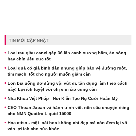
TIN MỚI CẬP NHẬT
Loại rau giàu canxi gấp 36 lần canh xương hầm, ăn sống
hay chín đều cực tốt
Loại quả có giá bình dân nhưng giúp bảo vệ đường ruột,
tim mạch, tốt cho người muốn giảm cân
Lon bia uống dở đừng vội vứt đi, tận dụng làm theo cách
này: Lợi ích tuyệt vời chị em nào cũng cần
Nha Khoa Việt Pháp - Nơi Kiến Tạo Nụ Cười Hoàn Mỹ
CEO Thoan Japan và hành trình viết nên câu chuyện riêng
cho NMN Quattro Liquid 15000
Hoa atiso - một loài hoa không chỉ đẹp mà còn đem lại vô
vàn lợi ích cho sức khỏe