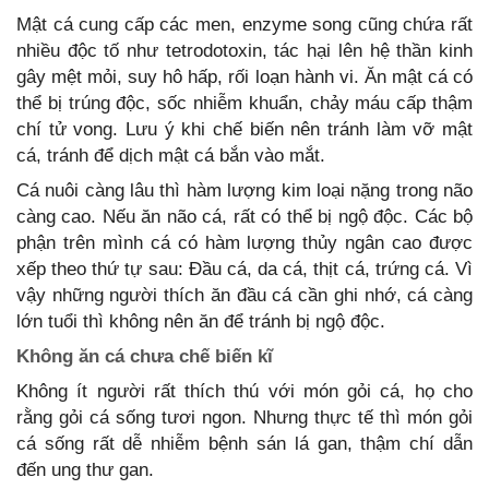
Mật cá cung cấp các men, enzyme song cũng chứa rất
nhiều độc tố như tetrodotoxin, tác hại lên hệ thần kinh
gây mệt mỏi, suy hô hấp, rối loạn hành vi. Ăn mật cá có
thể bị trúng độc, sốc nhiễm khuẩn, chảy máu cấp thậm
chí tử vong. Lưu ý khi chế biến nên tránh làm vỡ mật
cá, tránh để dịch mật cá bắn vào mắt.
Cá nuôi càng lâu thì hàm lượng kim loại nặng trong não
càng cao. Nếu ăn não cá, rất có thể bị ngộ độc. Các bộ
phận trên mình cá có hàm lượng thủy ngân cao được
xếp theo thứ tự sau: Đầu cá, da cá, thịt cá, trứng cá. Vì
vậy những người thích ăn đầu cá cần ghi nhớ, cá càng
lớn tuổi thì không nên ăn để tránh bị ngộ độc.
Không ăn cá chưa chế biến kĩ
Không ít người rất thích thú với món gỏi cá, họ cho
rằng gỏi cá sống tươi ngon. Nhưng thực tế thì món gỏi
cá sống rất dễ nhiễm bệnh sán lá gan, thậm chí dẫn
đến ung thư gan.