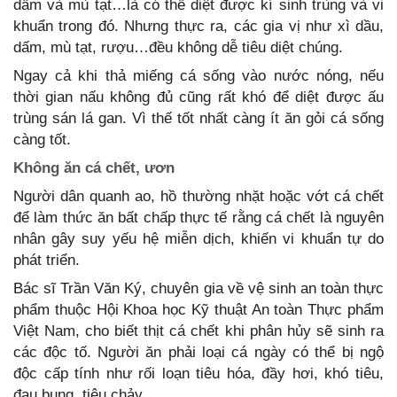
dấm và mù tạt…là có thể diệt được kí sinh trùng và vi
khuẩn trong đó. Nhưng thực ra, các gia vị như xì dầu,
dấm, mù tạt, rượu…đều không dễ tiêu diệt chúng.
Ngay cả khi thả miếng cá sống vào nước nóng, nếu
thời gian nấu không đủ cũng rất khó để diệt được ấu
trùng sán lá gan. Vì thế tốt nhất càng ít ăn gỏi cá sống
càng tốt.
Không ăn cá chết, ươn
Người dân quanh ao, hồ thường nhặt hoặc vớt cá chết
để làm thức ăn bất chấp thực tế rằng cá chết là nguyên
nhân gây suy yếu hệ miễn dịch, khiến vi khuẩn tự do
phát triển.
Bác sĩ Trần Văn Ký, chuyên gia về vệ sinh an toàn thực
phẩm thuộc Hội Khoa học Kỹ thuật An toàn Thực phẩm
Việt Nam, cho biết thịt cá chết khi phân hủy sẽ sinh ra
các độc tố. Người ăn phải loại cá ngày có thể bị ngộ
độc cấp tính như rối loạn tiêu hóa, đầy hơi, khó tiêu,
đau bụng, tiêu chảy...