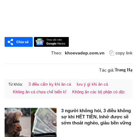
Theo:
khoevadep.com.vn
copy link
Tác giả:
Trang Hạ
3 điều cấm kỵ khi ăn cá
lưu ý gì khi ăn cá
Từ khóa:
Không ăn cá chưa chế biến kĩ
Không ăn các bộ phận có độc
3 người không hỏi, 3 điều không
sợ khi HẾT TIỀN, lnhớ được sẽ
sớm thoát nghèo, giàu bền vững