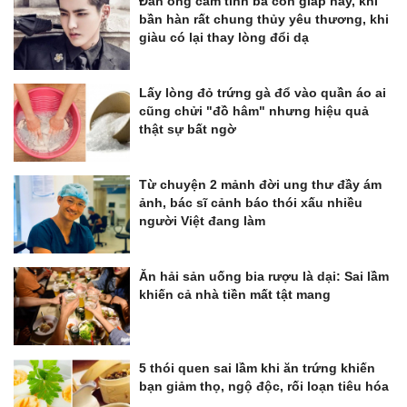
Đàn ông cầm tinh ba con giáp này, khi
bần hàn rất chung thủy yêu thương, khi
giàu có lại thay lòng đổi dạ
Lấy lòng đỏ trứng gà đổ vào quần áo ai
cũng chửi "đồ hâm" nhưng hiệu quả
thật sự bất ngờ
Từ chuyện 2 mảnh đời ung thư đầy ám
ảnh, bác sĩ cảnh báo thói xấu nhiều
người Việt đang làm
Ăn hải sản uống bia rượu là dại: Sai lầm
khiến cả nhà tiền mất tật mang
5 thói quen sai lầm khi ăn trứng khiến
bạn giảm thọ, ngộ độc, rối loạn tiêu hóa