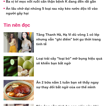
Ba vị trí mọc nốt ruồi cẩn thận bệnh K đang đến rất gần
Ăn lẩu chớ dại nhúng 5 loại rau này kẻo rước độc tố vào
người gây hại
Tin nên đọc
Tăng Thanh Hà, Hạ Vi dù vòng 1 có lép
nhưng vẫn “ghi điểm” bởi gu thời trang
tinh tế
Loại trái cây "loại bỏ" mỡ bụng hiệu quả
sẽ khiến bạn bất ngờ
Ăn 2 bữa nấm 1 tuần bạn sẽ thấy ngay
sự thay đổi bất ngờ của cơ thể mình