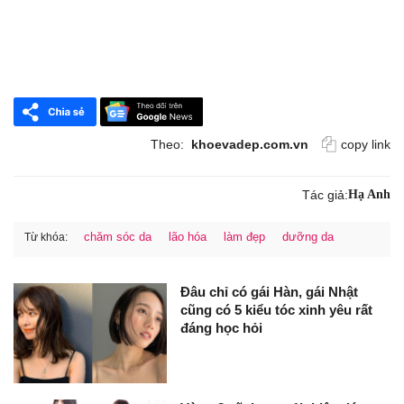
Theo:
khoevadep.com.vn
copy link
Tác giả:
Hạ Anh
chăm sóc da
lão hóa
làm đẹp
dưỡng da
Từ khóa:
Đâu chỉ có gái Hàn, gái Nhật
cũng có 5 kiểu tóc xinh yêu rất
đáng học hỏi