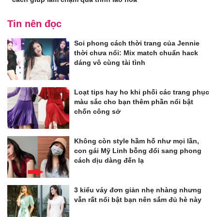
Tin nên đọc
Soi phong cách thời trang của Jennie
thời chưa nổi: Mix match chuẩn hack
dáng vô cùng tài tình
Loạt tips hay ho khi phối các trang phục
màu sắc cho bạn thêm phần nổi bật
chốn công sở
Không còn style hầm hố như mọi lần,
con gái Mỹ Linh bỗng đổi sang phong
cách dịu dàng đến lạ
3 kiểu váy đơn giản nhẹ nhàng nhưng
vẫn rất nổi bật bạn nên sắm đủ hè này