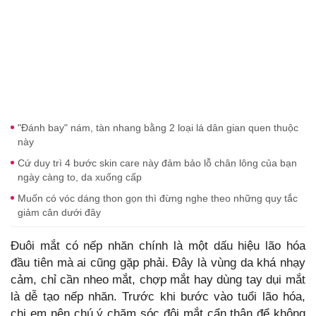
"Đánh bay" nám, tàn nhang bằng 2 loại lá dân gian quen thuộc
này
Cứ duy trì 4 bước skin care này đảm bảo lỗ chân lông của bạn
ngày càng to, da xuống cấp
Muốn có vóc dáng thon gọn thì đừng nghe theo những quy tắc
giảm cân dưới đây
Đuôi mắt có nếp nhăn chính là một dấu hiệu lão hóa
đầu tiên mà ai cũng gặp phải. Đây là vùng da khá nhạy
cảm, chỉ cần nheo mắt, chợp mắt hay dùng tay dụi mắt
là dễ tạo nếp nhăn. Trước khi bước vào tuổi lão hóa,
chị em nên chú ý chăm sóc đôi mắt cẩn thận để không