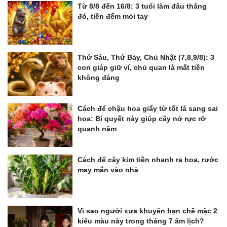
Từ 8/8 đến 16/8: 3 tuổi làm đâu thắng
đó, tiền đếm mỏi tay
Thứ Sáu, Thứ Bảy, Chủ Nhật (7,8,9/8): 3
con giáp giữ ví, chủ quan là mất tiền
không đáng
Cách để chậu hoa giấy từ tốt lá sang sai
hoa: Bí quyết này giúp cây nở rực rỡ
quanh năm
Cách để cây kim tiền nhanh ra hoa, rước
may mắn vào nhà
Vì sao người xưa khuyên hạn chế mặc 2
kiểu màu này trong tháng 7 âm lịch?