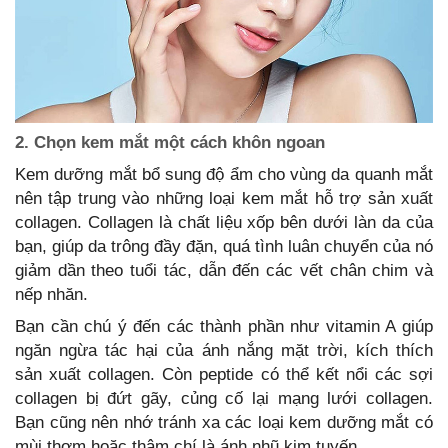
2. Chọn kem mắt một cách khôn ngoan
Kem dưỡng mắt bổ sung độ ẩm cho vùng da quanh mắt
nên tập trung vào những loại kem mắt hỗ trợ sản xuất
collagen. Collagen là chất liệu xốp bên dưới làn da của
bạn, giúp da trông đầy đặn, quá tình luân chuyển của nó
giảm dần theo tuổi tác, dẫn đến các vết chân chim và
nếp nhăn.
Bạn cần chú ý đến các thành phần như vitamin A giúp
ngăn ngừa tác hại của ánh nắng mặt trời, kích thích
sản xuất collagen. Còn peptide có thể kết nổi các sợi
collagen bị đứt gãy, củng cố lại mạng lưới collagen.
Bạn cũng nên nhớ tránh xa các loại kem dưỡng mắt có
mùi thơm hoặc thậm chí là ánh nhũ kim tuyến.