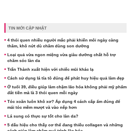
TIN MỚI CẬP NHẬT
4 thói quen nhiều người mắc phải khiến môi ngày càng
thâm, khô nứt dù chăm dùng son dưỡng
Loại quả vừa ngon miệng vừa giàu dưỡng chất hỗ trợ
chăm sóc làn da
Trấn Thành xuất hiện với chiếc mũi khác lạ
Cách sử dụng lá tía tô đúng để phát huy hiệu quả làm đẹp
Ở tuổi 39, điều giúp làm chậm lão hóa không phải mỹ phẩm
đắt tiền mà là 3 thói quen mỗi ngày
Tóc xoăn luôn khô xơ? Áp dụng 4 cách cấp ẩm đúng để
mái tóc mềm mượt và vào nếp hơn
Lá sung có thực sự tốt cho làn da?
5 dấu hiệu cho thấy cơ thể đang thiếu collagen và những
cách giúp làm chậm quá trình lão hóa