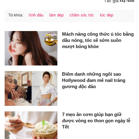
Tác giả:
Hạ Anh
tình đâu
làm đẹp
chăm sóc tóc
tóc đẹp
Từ khóa:
Mách nàng công thức ủ tóc bằng
dầu nóng, tóc sẽ sớm suôn
mượt bóng khỏe
Điểm danh những ngôi sao
Hollywood đam mê nail tráng
gương độc đáo
7 mẹo ăn cơm giúp bạn giữ
được vòng eo thon gọn ngày lễ
Tết