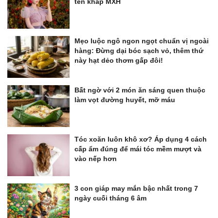
tên khắp MXH
Mẹo luộc ngô ngon ngọt chuẩn vị ngoài
hàng: Đừng dại bóc sạch vỏ, thêm thứ
này hạt dẻo thơm gấp đôi!
Bất ngờ với 2 món ăn sáng quen thuộc
làm vọt đường huyết, mỡ máu
Tóc xoăn luôn khô xơ? Áp dụng 4 cách
cấp ẩm đúng để mái tóc mềm mượt và
vào nếp hơn
3 con giáp may mắn bậc nhất trong 7
ngày cuối tháng 6 âm