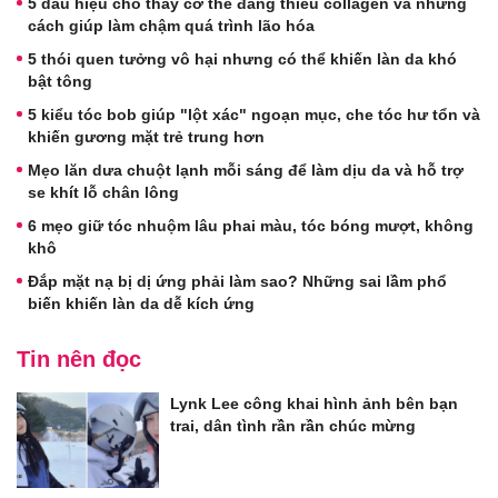
5 dấu hiệu cho thấy cơ thể đang thiếu collagen và những
cách giúp làm chậm quá trình lão hóa
5 thói quen tưởng vô hại nhưng có thể khiến làn da khó
bật tông
5 kiểu tóc bob giúp "lột xác" ngoạn mục, che tóc hư tổn và
khiến gương mặt trẻ trung hơn
Mẹo lăn dưa chuột lạnh mỗi sáng để làm dịu da và hỗ trợ
se khít lỗ chân lông
6 mẹo giữ tóc nhuộm lâu phai màu, tóc bóng mượt, không
khô
Đắp mặt nạ bị dị ứng phải làm sao? Những sai lầm phổ
biến khiến làn da dễ kích ứng
Tin nên đọc
Lynk Lee công khai hình ảnh bên bạn
trai, dân tình rần rần chúc mừng