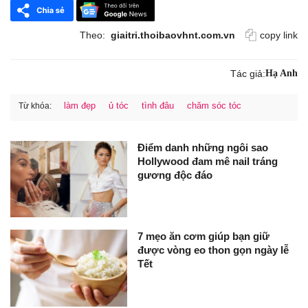
Theo:
giaitri.thoibaovhnt.com.vn
copy link
Tác giả:
Hạ Anh
làm đẹp
ủ tóc
tình đâu
chăm sóc tóc
Từ khóa:
Điểm danh những ngôi sao
Hollywood đam mê nail tráng
gương độc đáo
7 mẹo ăn cơm giúp bạn giữ
được vòng eo thon gọn ngày lễ
Tết