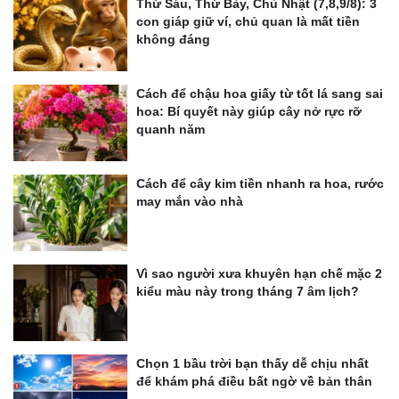
Thứ Sáu, Thứ Bảy, Chủ Nhật (7,8,9/8): 3
con giáp giữ ví, chủ quan là mất tiền
không đáng
Cách để chậu hoa giấy từ tốt lá sang sai
hoa: Bí quyết này giúp cây nở rực rỡ
quanh năm
Cách để cây kim tiền nhanh ra hoa, rước
may mắn vào nhà
Vì sao người xưa khuyên hạn chế mặc 2
kiểu màu này trong tháng 7 âm lịch?
Chọn 1 bầu trời bạn thấy dễ chịu nhất
để khám phá điều bất ngờ về bản thân