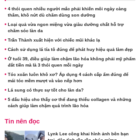
4 thói quen nhiều người mắc phải khiến môi ngày càng
thâm, khô nứt dù chăm dùng son dưỡng
Loại quả vừa ngon miệng vừa giàu dưỡng chất hỗ trợ
chăm sóc làn da
Trấn Thành xuất hiện với chiếc mũi khác lạ
Cách sử dụng lá tía tô đúng để phát huy hiệu quả làm đẹp
Ở tuổi 39, điều giúp làm chậm lão hóa không phải mỹ phẩm
đắt tiền mà là 3 thói quen mỗi ngày
Tóc xoăn luôn khô xơ? Áp dụng 4 cách cấp ẩm đúng để
mái tóc mềm mượt và vào nếp hơn
Lá sung có thực sự tốt cho làn da?
5 dấu hiệu cho thấy cơ thể đang thiếu collagen và những
cách giúp làm chậm quá trình lão hóa
Tin nên đọc
Lynk Lee công khai hình ảnh bên bạn
trai, dân tình rần rần chúc mừng