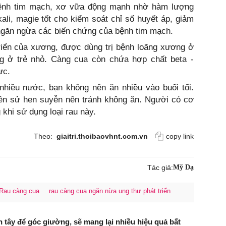
bệnh tim mạch, xơ vữa động mạnh nhờ hàm lượng
li, magie tốt cho kiểm soát chỉ số huyết áp, giảm
ngăn ngừa các biến chứng của bệnh tim mạch.
riển của xương, được dùng trị bệnh loãng xương ở
g ở trẻ nhỏ. Càng cua còn chứa hợp chất beta -
ực.
nhiều nước, bạn không nên ăn nhiều vào buổi tối.
iền sử hen suyễn nên tránh không ăn. Người có cơ
 khi sử dụng loại rau này.
Theo:
giaitri.thoibaovhnt.com.vn
copy link
Tác giả:
Mỹ Dạ
Rau càng cua
rau càng cua ngăn nừa ung thư phát triển
h tây để góc giường, sẽ mang lại nhiều hiệu quả bất