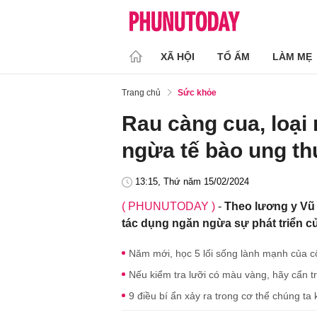
XÃ HỘI
TỔ ẤM
LÀM MẸ
Trang chủ
Sức khỏe
Rau càng cua, loại
ngừa tế bào ung thư
13:15, Thứ năm 15/02/2024
( PHUNUTODAY )
-
Theo lương y Vũ
tác dụng ngăn ngừa sự phát triển củ
Năm mới, học 5 lối sống lành mạnh của 
Nếu kiểm tra lưỡi có màu vàng, hãy cẩn t
9 điều bí ẩn xảy ra trong cơ thể chúng ta