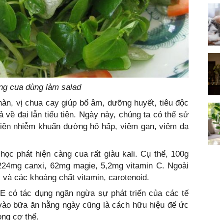
ng cua dùng làm salad
hàn, vị chua cay giúp bổ âm, dưỡng huyết, tiêu độc
cả về đại lẫn tiểu tiện. Ngày này, chúng ta có thể sử
hiện nhiễm khuẩn đường hô hấp, viêm gan, viêm dạ
học phát hiện càng cua rất giàu kali. Cụ thể, 100g
 224mg canxi, 62mg magie, 5,2mg vitamin C. Ngoài
 và các khoáng chất vitamin, carotenoid.
 có tác dụng ngăn ngừa sự phát triển của các tế
vào bữa ăn hằng ngày cũng là cách hữu hiệu để ức
ong cơ thể.