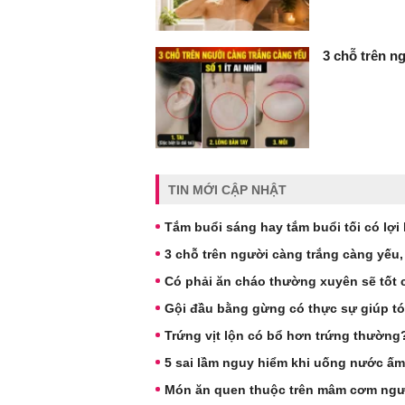
3 chỗ trên ng
TIN MỚI CẬP NHẬT
Tắm buổi sáng hay tắm buổi tối có lợi
3 chỗ trên người càng trắng càng yếu, s
Có phải ăn cháo thường xuyên sẽ tốt 
Gội đầu bằng gừng có thực sự giúp t
Trứng vịt lộn có bổ hơn trứng thườn
5 sai lầm nguy hiểm khi uống nước ấm
Món ăn quen thuộc trên mâm cơm ngườ