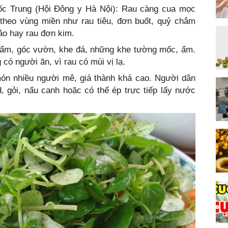
c Trung (Hội Đông y Hà Nội):
Rau càng cua mọc
u theo vùng miền như rau tiêu, đơn buốt, quỷ châm
ảo hay rau đơn kim.
 ẩm, góc vườn, khe đá, những khe tường mốc, ẩm.
có người ăn, vì rau có mùi vị lạ.
món nhiều người mê, giá thành khá cao. Người dân
, gỏi, nấu canh hoặc có thể ép trực tiếp lấy nước