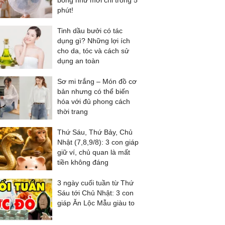
bóng như mới chỉ trong 5
phút!
Tinh dầu bưởi có tác
dụng gì? Những lợi ích
cho da, tóc và cách sử
dụng an toàn
Sơ mi trắng – Món đồ cơ
bản nhưng có thể biến
hóa với đủ phong cách
thời trang
Thứ Sáu, Thứ Bảy, Chủ
Nhật (7,8,9/8): 3 con giáp
giữ ví, chủ quan là mất
tiền không đáng
3 ngày cuối tuần từ Thứ
Sáu tới Chủ Nhật: 3 con
giáp Ăn Lộc Mẫu giàu to