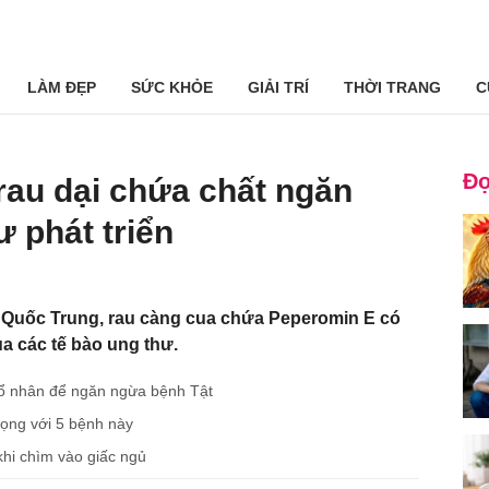
LÀM ĐẸP
SỨC KHỎE
GIẢI TRÍ
THỜI TRANG
C
Đọ
 rau dại chứa chất ngăn
 phát triển
 Quốc Trung, rau càng cua chứa Peperomin E có
a các tế bào ung thư.
cổ nhân để ngăn ngừa bệnh Tật
rọng với 5 bệnh này
 khi chìm vào giấc ngủ