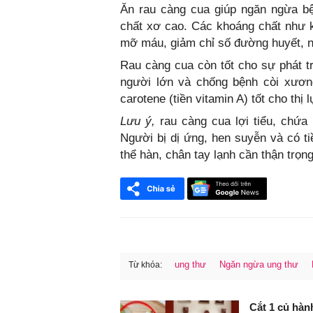
Ăn rau càng cua giúp ngăn ngừa 
chất xơ cao. Các khoáng chất như ka
mỡ máu, giảm chỉ số đường huyết, 
Rau càng cua còn tốt cho sự phát t
người lớn và chống bệnh còi xươn
carotene (tiền vitamin A) tốt cho thị l
Lưu ý,
rau càng cua lợi tiểu, chứa 
Người bị dị ứng, hen suyễn và có t
thể hàn, chân tay lạnh cần thận trọng
ung thư
Ngăn ngừa ung thư
Từ khóa:
FaceBook
Cắt 1 củ hàn