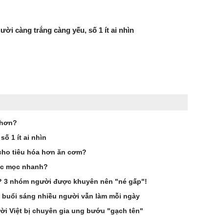
ười càng trắng càng yếu, số 1 ít ai nhìn
 hơn?
ố 1 ít ai nhìn
cho tiêu hóa hơn ăn cơm?
óc mọc nhanh?
g? 3 nhóm người được khuyên nên "né gấp"!
 buổi sáng nhiều người vẫn làm mỗi ngày
i Việt bị chuyên gia ung bướu "gạch tên"