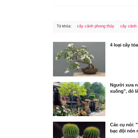
cây cảnh phong thủy
cây cảnh 
Từ khóa:
FaceBook
4 loại cây t
Người xưa nói
xuống", đó l
Các cụ nói: "
bạc đội nón r