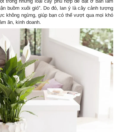
một trong những loại cây phù hợp để đặt ở bàn làm
huận buồm xuôi gió”. Do đó, lan ý là cây cảnh tượng
lực không ngừng, giúp bạn có thể vượt qua mọi khó
làm ăn, kinh doanh.