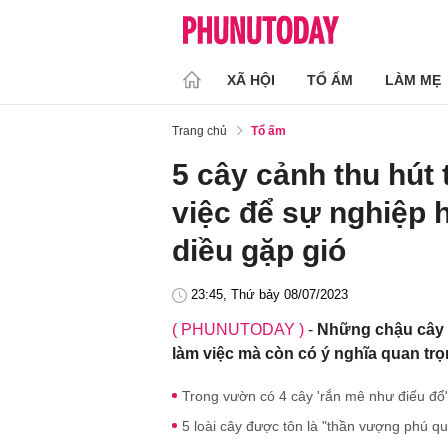
XÃ HỘI
TỔ ẤM
LÀM MẸ
Trang chủ
Tổ ấm
5 cây cảnh thu hút t
việc để sự nghiệp 
diều gặp gió
23:45, Thứ bảy 08/07/2023
( PHUNUTODAY )
-
Những chậu cây 
làm việc mà còn có ý nghĩa quan trọn
Trong vườn có 4 cây 'rắn mê như điếu đổ'
5 loài cây được tôn là "thần vượng phú quý