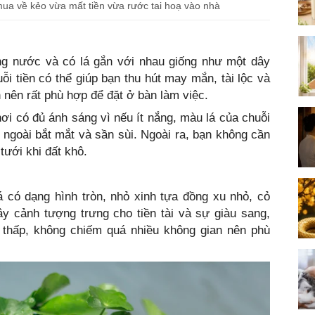
a về kẻo vừa mất tiền vừa rước tai hoạ vào nhà
ọng nước và có lá gắn với nhau giống như một dây
ỗi tiền có thể giúp bạn thu hút may mắn, tài lộc và
h nên rất phù hợp để đặt ở bàn làm việc.
nơi có đủ ánh sáng vì nếu ít nắng, màu lá của chuỗi
 ngoài bắt mắt và sần sùi. Ngoài ra, bạn không cần
ưới khi đất khô.
 có dạng hình tròn, nhỏ xinh tựa đồng xu nhỏ, cỏ
ây cảnh tượng trưng cho tiền tài và sự giàu sang,
á thấp, không chiếm quá nhiều không gian nên phù