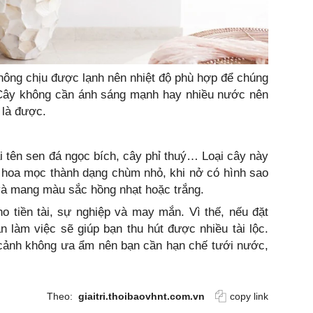
không chịu được lạnh nên nhiệt độ phù hợp để chúng
C. Cây không cần ánh sáng mạnh hay nhiều nước nên
 là được.
 tên sen đá ngọc bích, cây phỉ thuý… Loại cây này
hoa mọc thành dạng chùm nhỏ, khi nở có hình sao
à mang màu sắc hồng nhạt hoặc trắng.
o tiền tài, sự nghiệp và may mắn. Vì thế, nếu đặt
 làm việc sẽ giúp bạn thu hút được nhiều tài lộc.
 cảnh không ưa ẩm nên bạn cần hạn chế tưới nước,
Theo:
giaitri.thoibaovhnt.com.vn
copy link