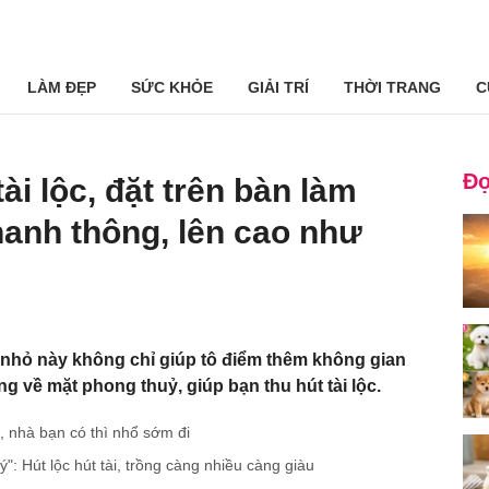
LÀM ĐẸP
SỨC KHỎE
GIẢI TRÍ
THỜI TRANG
C
Đọ
ài lộc, đặt trên bàn làm
hanh thông, lên cao như
nhỏ này không chỉ giúp tô điểm thêm không gian
g về mặt phong thuỷ, giúp bạn thu hút tài lộc.
, nhà bạn có thì nhổ sớm đi
": Hút lộc hút tài, trồng càng nhiều càng giàu