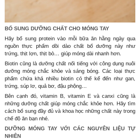
BỔ SUNG DƯỠNG CHẤT CHO MÓNG TAY
Hãy bổ sung protein vào mỗi bữa ăn hằng ngày qua
nguồn thực phẩm dồi dào chất bổ dưỡng này như
trứng, thịt lợn, thịt bò… giúp móng dài nhanh hơn.
Biotin cũng là dưỡng chất nổi tiếng với công dụng nuôi
dưỡng móng chắc khỏe và sáng bóng. Các loại thực
phẩm chứa khá nhiều biotin có thể kể đến như gan,
trứng, súp lơ, quả bơ, đậu phộng…
Bên cạnh đó, vitamin B, vitamin E và canxi cũng là
những dưỡng chất giúp móng chắc khỏe hơn. Hãy tìm
cách bổ sung đầy đủ và khoa học những chất này trong
chế độ ăn bạn nhé.
DƯỠNG MÓNG TAY VỚI CÁC NGUYÊN LIỆU TỰ
NHIÊN