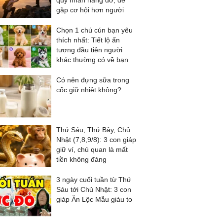
quý nhân nâng đỡ, dễ
gặp cơ hội hơn người
Chọn 1 chú cún bạn yêu
thích nhất: Tiết lộ ấn
tượng đầu tiên người
khác thường có về bạn
Có nên đựng sữa trong
cốc giữ nhiệt không?
Thứ Sáu, Thứ Bảy, Chủ
Nhật (7,8,9/8): 3 con giáp
giữ ví, chủ quan là mất
tiền không đáng
3 ngày cuối tuần từ Thứ
Sáu tới Chủ Nhật: 3 con
giáp Ăn Lộc Mẫu giàu to