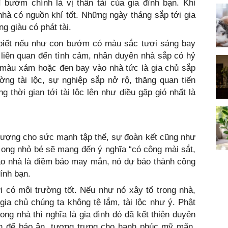
 bướm chính là vị thần tài của gia đình bạn. Khi
hà có nguồn khí tốt. Những ngày tháng sắp tới gia
g giàu có phát tài.
biết nếu như con bướm có màu sắc tươi sáng bay
 liên quan đến tình cảm, nhân duyên nhà sắp có hỷ
 màu xám hoặc đen bay vào nhà tức là gia chủ sắp
ng tài lộc, sự nghiệp sắp nở rộ, thăng quan tiến
g thời gian tới tài lộc lên như diều gặp gió nhất là
 tượng cho sức mạnh tập thể, sự đoàn kết cũng như
 ong nhỏ bé sẽ mang đến ý nghĩa “có công mài sắt,
ào nhà là điềm báo may mắn, nó dự báo thành công
ính bạn.
 có môi trường tốt. Nếu như nó xây tổ trong nhà,
gia chủ chúng ta không tệ lắm, tài lộc như ý. Phật
ong nhà thì nghĩa là gia đình đó đã kết thiện duyên
n để báo ân, tượng trưng cho hạnh phúc mỹ mãn,