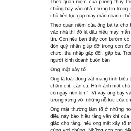
Theo quan niệm của phong thủy thì
chúng bay vào nhà chứng tro trong n
chủ liên tục gặp may mắn nhanh chón
Theo quan niệm của ông bà ta cho 
vào nhà thì đó là dấu hiệu may mắn
tín. Còn nếu bạn thấy con bướm có
đón quý nhân giúp đỡ trong con đườ
chức, thu nhập gấp đôi, gấp ba. Tron
người kinh doanh buôn bán
Ong mật xây tổ
Ong là loài động vật mang tính biểu
chăm chỉ, cần cù. Hình ảnh một chú
có ngày nên kim”. Vì vậy ong bay v
tương xứng với những nỗ lực của ch
Ong mật thường làm tổ ở những nơi
điều này báo hiệu rằng vận khí của 
giáo cho rằng, nếu ong mật xây tổ tr
cùng với chúng. Những con ong đế