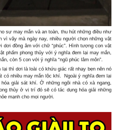
cho sự may mắn và an toàn, thu hút những điều như
nh vì vậy mà ngày nay, nhiều người chọn những vật
i dơi đồng âm với chữ “phúc”. Hình tượng con vật
vật phẩm phong thủy với ý nghĩa đem lại may mắn,
mắn, còn 5 con với ý nghĩa “ngũ phúc lâm môn”.
lại thì dơi là loài có khứu giác rất nhạy bẹn nên nó
t có nhiều may mắn lộc khí. Ngoài ý nghĩa đem lại
hóa giải sát khí. Ở những ngôi nhà có xà ngang,
ong thủy ở vị trí đó sẽ có tác dụng hóa giải những
khỏe mạnh cho mọi người.