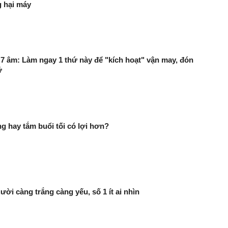
g hại máy
7 âm: Làm ngay 1 thứ này để "kích hoạt" vận may, đón
ữ
g hay tắm buổi tối có lợi hơn?
ười càng trắng càng yếu, số 1 ít ai nhìn