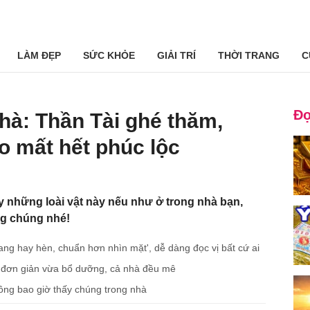
LÀM ĐẸP
SỨC KHỎE
GIẢI TRÍ
THỜI TRANG
C
Đọ
nhà: Thần Tài ghé thăm,
o mất hết phúc lộc
 những loài vật này nếu như ở trong nhà bạn,
ọng chúng nhé!
sang hay hèn, chuẩn hơn nhìn mặt', dễ dàng đọc vị bất cứ ai
 đơn giản vừa bổ dưỡng, cả nhà đều mê
hông bao giờ thấy chúng trong nhà