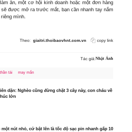
 làm ăn, một cơ hội kinh doanh hoặc một đơn hàng
n sẽ được mở ra trước mắt, bạn cần nhanh tay nắm
 riêng mình.
Theo:
giaitri.thoibaovhnt.com.vn
copy link
Tác giả:
Nhật Ánh
thần tài
may mắn
tiên dặn: Nghèo cũng đừng chặt 3 cây này, con cháu về
húc lớn
 một nút nhỏ, cứ bật lên là tốc độ sạc pin nhanh gấp 10