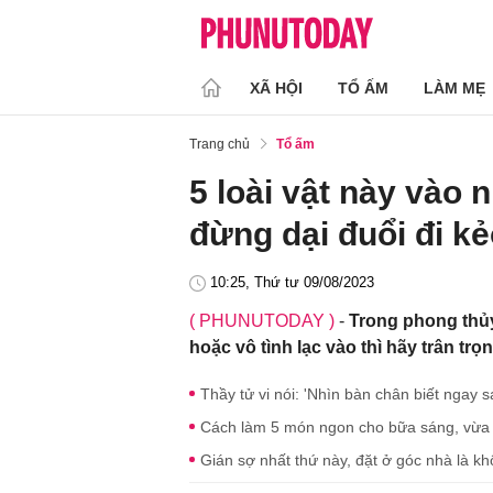
XÃ HỘI
TỔ ẤM
LÀM MẸ
Trang chủ
Tổ ấm
5 loài vật này vào 
đừng dại đuổi đi kẻ
10:25, Thứ tư 09/08/2023
( PHUNUTODAY )
-
Trong phong thủy
hoặc vô tình lạc vào thì hãy trân tr
Thầy tử vi nói: 'Nhìn bàn chân biết ngay 
Cách làm 5 món ngon cho bữa sáng, vừa
Gián sợ nhất thứ này, đặt ở góc nhà là k