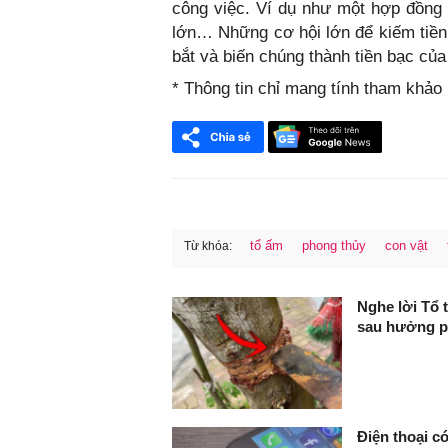
công việc. Ví dụ như một hợp đồng
lớn… Những cơ hội lớn để kiếm tiề
bắt và biến chúng thành tiền bạc của
* Thông tin chỉ mang tính tham khảo
tổ ấm
phong thủy
con vật
Từ khóa:
FaceBook
Nghe lời Tổ 
sau hưởng p
Điện thoại có