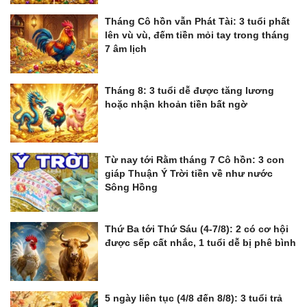
Tháng Cô hồn vẫn Phát Tài: 3 tuổi phất
lên vù vù, đếm tiền mỏi tay trong tháng
7 âm lịch
Tháng 8: 3 tuổi dễ được tăng lương
hoặc nhận khoản tiền bất ngờ
Từ nay tới Rằm tháng 7 Cô hồn: 3 con
giáp Thuận Ý Trời tiền về như nước
Sông Hồng
Thứ Ba tới Thứ Sáu (4-7/8): 2 có cơ hội
được sếp cất nhắc, 1 tuổi dễ bị phê bình
5 ngày liên tục (4/8 đến 8/8): 3 tuổi trả