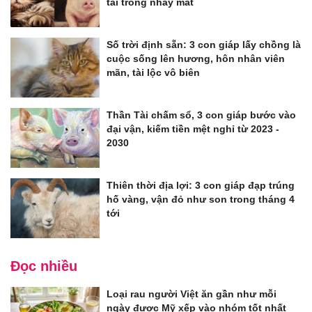
tài trong nháy mắt
Số trời định sẵn: 3 con giáp lấy chồng là
cuộc sống lên hương, hôn nhân viên
mãn, tài lộc vô biên
Thần Tài chấm sổ, 3 con giáp bước vào
đại vận, kiếm tiền mệt nghỉ từ 2023 -
2030
Thiên thời địa lợi: 3 con giáp đạp trúng
hố vàng, vận đỏ như son trong tháng 4
tới
Đọc nhiều
Loại rau người Việt ăn gần như mỗi
ngày được Mỹ xếp vào nhóm tốt nhất