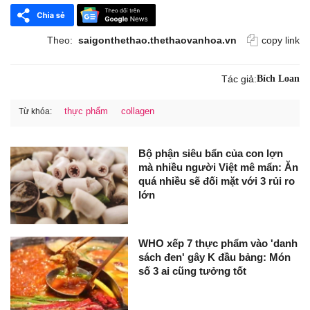
Theo:
saigonthethao.thethaovanhoa.vn
copy link
Tác giả:
Bích Loan
thực phẩm
collagen
Từ khóa:
Bộ phận siêu bẩn của con lợn
mà nhiều người Việt mê mẩn: Ăn
quá nhiều sẽ đối mặt với 3 rủi ro
lớn
WHO xếp 7 thực phẩm vào 'danh
sách đen' gây K đầu bảng: Món
số 3 ai cũng tưởng tốt