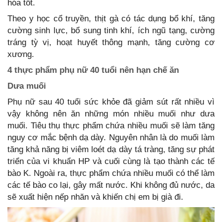
hóa tốt.
Theo y học cổ truyền, thịt gà có tác dụng bổ khí, tăng
cường sinh lực, bổ sung tinh khí, ích ngũ tạng, cường
tráng tỳ vị, hoạt huyết thông mạnh, tăng cường cơ
xương.
4 thực phẩm phụ nữ 40 tuổi nên hạn chế ăn
Dưa muối
Phụ nữ sau 40 tuổi sức khỏe đã giảm sút rất nhiều vì
vậy không nên ăn những món nhiều muối như dưa
muối. Tiêu thụ thực phẩm chứa nhiều muối sẽ làm tăng
nguy cơ mắc bệnh dạ dày. Nguyên nhân là do muối làm
tăng khả năng bị viêm loét dạ dày tá tràng, tăng sự phát
triển của vi khuẩn HP và cuối cùng là tạo thành các tế
bào K. Ngoài ra, thực phẩm chứa nhiều muối có thể làm
các tế bào co lại, gây mất nước. Khi không đủ nước, da
sẽ xuất hiện nếp nhăn và khiến chị em bị già đi.