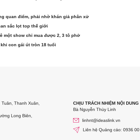
ồng quan điểm, phải nhờ khán giả phân xử
n sắc lọt top thế giới
 xê một show chỉ mua được 2, 3 tô phở
hi con gái út tròn 18 tuổi
n Tuân, Thanh Xuân,
CHỊU TRÁCH NHIỆM NỘI DUNG
Bà Nguyễn Thùy Linh
ường Long Biên,
linhnt@ideaslink.vn
Liên hệ Quảng cáo: 0936 00