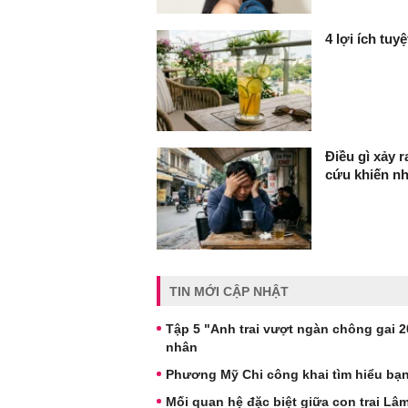
4 lợi ích tuy
Điều gì xảy 
cứu khiến n
TIN MỚI CẬP NHẬT
Tập 5 "Anh trai vượt ngàn chông gai 
nhân
Phương Mỹ Chi công khai tìm hiểu bạn
Mối quan hệ đặc biệt giữa con trai L