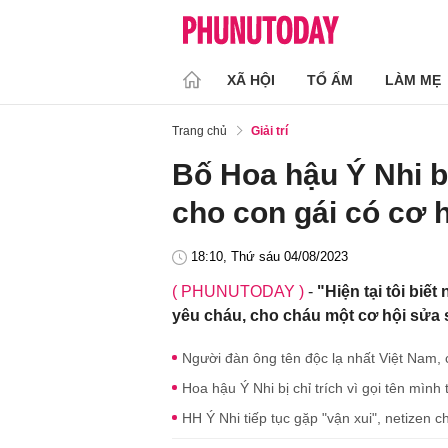
XÃ HỘI
TỔ ẤM
LÀM MẸ
Trang chủ
Giải trí
Bố Hoa hậu Ý Nhi 
cho con gái có cơ 
18:10, Thứ sáu 04/08/2023
( PHUNUTODAY )
-
Người đàn ông tên độc lạ nhất Việt Nam, 
Hoa hậu Ý Nhi bị chỉ trích vì gọi tên mình
HH Ý Nhi tiếp tục gặp "vận xui", netizen 