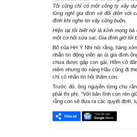
Tôi cũng chỉ có một công ty xây d
từng nghĩ gia đình sẽ đối diện với 
Bố của HH Ý Nhi nói rằng, hàng xóm
nhắn tin động viên an ủi gia đình ông. ‏Từ sau khi Ý Nhi đăng quang đến nay, ông
chưa được gặp con gái. Hôm cô đăng
niệm nhưng do nàng Hậu cũng đi the
Trước đó, ông nguyên từng cho rằn
phải thi phị: "Với bản lĩnh con rèn gi
rằng con sẽ đưa ra các quyết định, 