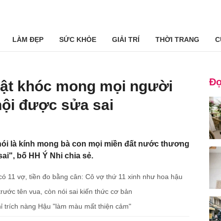
LÀM ĐẸP
SỨC KHỎE
GIẢI TRÍ
THỜI TRANG
C
Đọ
bật khóc mong mọi người
hội được sửa sai
có 11 vợ, tiền đo bằng cân: Cô vợ thứ 11 xinh như hoa hậu
 trước tên vua, còn nói sai kiến thức cơ bản
chỉ trích nàng Hậu "làm màu mất thiện cảm"