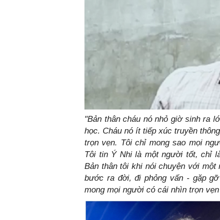
"‏Bản thân cháu nó nhỏ giờ sinh ra lớn lên ở vùng quê. Hết cấp 3 thì cháu nó vô học đại
học. Cháu nó ít tiếp xúc truyền thông
trọn vẹn. Tôi chỉ mong sao mọi ng
Tôi tin Ý Nhi là một người tốt, chỉ
Bản thân tôi khi nói chuyện với một 
bước ra đời, đi phỏng vấn - gặp gỡ
mong mọi người có cái nhìn trọn vẹn