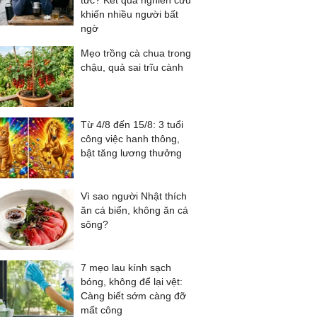
tức? Kết quả nghiên cứu
khiến nhiều người bất
ngờ
Mẹo trồng cà chua trong
chậu, quả sai trĩu cành
Từ 4/8 đến 15/8: 3 tuổi
công việc hanh thông,
bật tăng lương thưởng
Vì sao người Nhật thích
ăn cá biển, không ăn cá
sông?
7 mẹo lau kính sạch
bóng, không để lại vệt:
Càng biết sớm càng đỡ
mất công