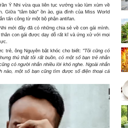
rần Ý Nhi vừa qua liên tục vướng vào lùm xùm về
n. Giữa "tâm bão" ồn ào, gia đình của Miss World
ắn tấn công từ một bộ phận antifan.
hi mới đây đã có những chia sẻ về con gái mình.
thân con gái được dạy dỗ rất kĩ và ứng xử với mọi
mực.
hức trẻ, ông Nguyên bật khóc cho biết:
hưng thú thật tôi rất buồn, có một số bạn trẻ nhắn
 cũng có người nhắn nhiều lời khó nghe. Ngoài nhắn
ch nào, một số bạn cũng tìm được số điện thoại cá