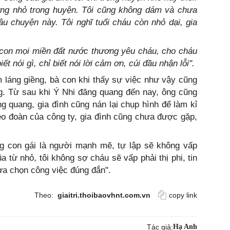
ựng nhỏ trong huyện. Tôi cũng không dám và chưa
câu chuyện này. Tôi nghĩ tuổi cháu còn nhỏ dại, gia
 láng giềng, bà con khi thấy sự việc như vậy cũng
 cũng
 quang, gia đình cũng nán lại chụp hình để làm kỉ
o đoàn của công ty, gia đình cũng chưa được gặp,
g con gái là người mạnh mẽ, tự lập sẽ không vấp
ũa từ nhỏ, tôi không sợ cháu sẽ vấp phải thị phi, tin
lựa chọn công việc đúng đắn".
Theo:
giaitri.thoibaovhnt.com.vn
copy link
Tác giả:
Hạ Anh