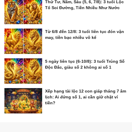
Thứ Tư, Năm, Sáu (5, 6, 7/8): 3 tuổi Lộc
Tổ Soi Đường, Tiền Nhiều Như Nước
Từ 6/8 đến 12/8: 3 tuổi liên tục đón vận
may, tiền bạc nhiều vô kể
5 ngày liên tục (6-10/8): 3 tuổi Trúng Số
Độc Đắc, giàu số 2 không ai số 1
Xếp hạng tài lộc 12 con giáp tháng 7 âm
lịch: Ai đứng số 1, ai cần giữ chặt ví
tiền?