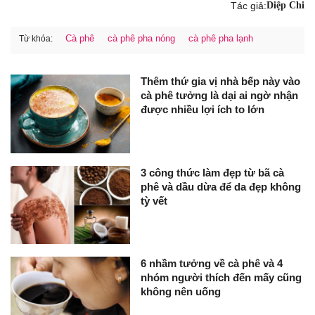
Tác giả:
Diệp Chi
Cà phê
cà phê pha nóng
cà phê pha lạnh
Từ khóa:
Thêm thứ gia vị nhà bếp này vào
cà phê tưởng là dại ai ngờ nhận
được nhiều lợi ích to lớn
3 công thức làm đẹp từ bã cà
phê và dầu dừa để da đẹp không
tỳ vết
6 nhầm tưởng về cà phê và 4
nhóm người thích đến mấy cũng
không nên uống