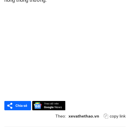
nóng thông thường.
Theo:
xevathethao.vn
copy link