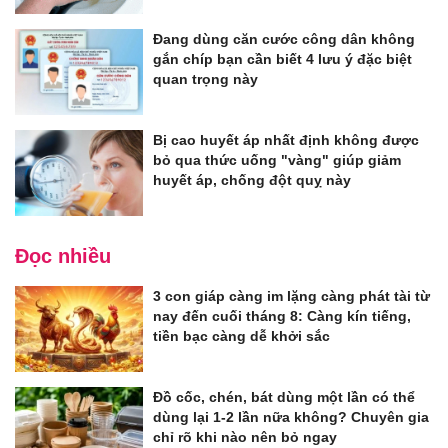
Đang dùng căn cước công dân không
gắn chíp bạn cần biết 4 lưu ý đặc biệt
quan trọng này
Bị cao huyết áp nhất định không được
bỏ qua thức uống "vàng" giúp giảm
huyết áp, chống đột quỵ này
Đọc nhiều
3 con giáp càng im lặng càng phát tài từ
nay đến cuối tháng 8: Càng kín tiếng,
tiền bạc càng dễ khởi sắc
Đồ cốc, chén, bát dùng một lần có thể
dùng lại 1-2 lần nữa không? Chuyên gia
chỉ rõ khi nào nên bỏ ngay