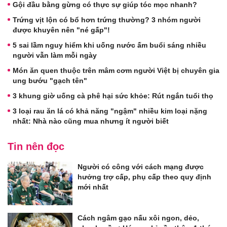
Gội đầu bằng gừng có thực sự giúp tóc mọc nhanh?
Trứng vịt lộn có bổ hơn trứng thường? 3 nhóm người
được khuyên nên "né gấp"!
5 sai lầm nguy hiểm khi uống nước ấm buổi sáng nhiều
người vẫn làm mỗi ngày
Món ăn quen thuộc trên mâm cơm người Việt bị chuyên gia
ung bướu "gạch tên"
3 khung giờ uống cà phê hại sức khỏe: Rút ngắn tuổi thọ
3 loại rau ăn lá có khả năng "ngậm" nhiều kim loại nặng
nhất: Nhà nào cũng mua nhưng ít người biết
Tin nên đọc
Người có công với cách mạng được
hưởng trợ cấp, phụ cấp theo quy định
mới nhất
Cách ngâm gạo nấu xôi ngon, dẻo,