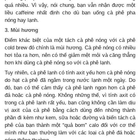
quá nhiều. Vì vậy, nói chung, bạn vẫn nhận được một
liều caffeine nhất định cho dù bạn uống cà phê pha
nóng hay lạnh.
3. Mùi hương
Điểm khác biệt của một tách cà phê nóng với cà phê
cold brew đó chính là mùi hương. Cà phê nóng có nhiều
hơi tỏa ra hơn, nên có thể giảm mệt mỏi và căng thẳng
hơn khi dùng cà phê nóng so với cà phê lạnh.
Tuy nhiên, cà phê lạnh có tính axit yếu hơn cà phê nóng
do hạt cà phê đã ngâm trong nước lạnh một ngày. Do
đó, bạn có thể cảm thấy cà phê lạnh ngon hơn cà phê
đá hoặc cà phê nóng. Không những thế, vì tính axit có
trong cà phê lạnh rất yếu, bạn cũng không cần làm dịu
vị axit của cà phê bằng cách dùng đến những thành
phần đi kèm như kem, sữa hoặc đường và biến tách cà
phê của bạn thành một “quả bom” calo đối với cơ thể
mình như bạn thường làm với các loại cà phê đá hoặc