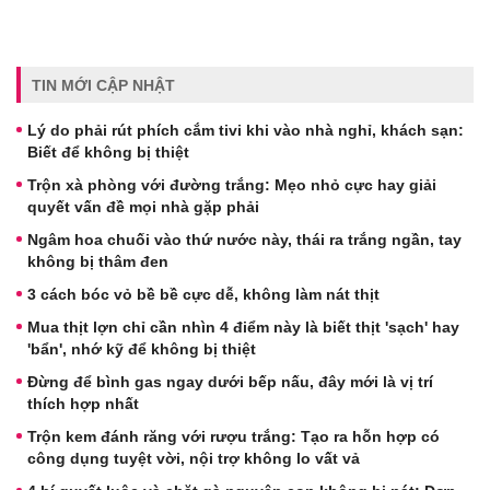
TIN MỚI CẬP NHẬT
Lý do phải rút phích cắm tivi khi vào nhà nghỉ, khách sạn:
Biết để không bị thiệt
Trộn xà phòng với đường trắng: Mẹo nhỏ cực hay giải
quyết vấn đề mọi nhà gặp phải
Ngâm hoa chuối vào thứ nước này, thái ra trắng ngần, tay
không bị thâm đen
3 cách bóc vỏ bề bề cực dễ, không làm nát thịt
Mua thịt lợn chỉ cần nhìn 4 điểm này là biết thịt 'sạch' hay
'bẩn', nhớ kỹ để không bị thiệt
Đừng để bình gas ngay dưới bếp nấu, đây mới là vị trí
thích hợp nhất
Trộn kem đánh răng với rượu trắng: Tạo ra hỗn hợp có
công dụng tuyệt vời, nội trợ không lo vất vả