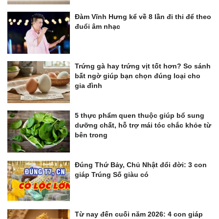
Đàm Vĩnh Hưng kể về 8 lần đi thi để theo
đuổi âm nhạc
Trứng gà hay trứng vịt tốt hơn? So sánh
bất ngờ giúp bạn chọn đúng loại cho
gia đình
5 thực phẩm quen thuộc giúp bổ sung
dưỡng chất, hỗ trợ mái tóc chắc khỏe từ
bên trong
Đúng Thứ Bảy, Chủ Nhật đổi đời: 3 con
giáp Trúng Số giàu có
Từ nay đến cuối năm 2026: 4 con giáp