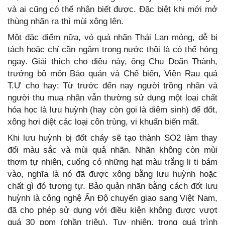
và ai cũng có thể nhận biết được. Đặc biệt khi mới mở
thùng nhãn ra thì mùi xông lên.
Một đặc điểm nữa, vỏ quả nhãn Thái Lan mỏng, dễ bị
tách hoặc chỉ cần ngâm trong nước thôi là có thể hỏng
ngay. Giải thích cho điều này, ông Chu Doãn Thành,
trưởng bộ môn Bảo quản và Chế biến, Viện Rau quả
T.Ư cho hay: Từ trước đến nay người trồng nhãn và
người thu mua nhãn vẫn thường sử dụng một loại chất
hóa học là lưu huỳnh (hay còn gọi là diêm sinh) để đốt,
xông hơi diệt các loại côn trùng, vi khuẩn biến mất.
Khi lưu huỳnh bị đốt cháy sẽ tạo thành SO2 làm thay
đổi màu sắc và mùi quả nhãn. Nhãn không còn mùi
thơm tự nhiên, cuống có những hạt màu trắng li ti bám
vào, nghĩa là nó đã được xông bằng lưu huỳnh hoặc
chất gì đó tương tự. Bảo quản nhãn bằng cách đốt lưu
huỳnh là công nghệ Ấn Độ chuyển giao sang Việt Nam,
đã cho phép sử dụng với điều kiện không được vượt
quá 30 ppm (phần triệu). Tuy nhiên, trong quá trình