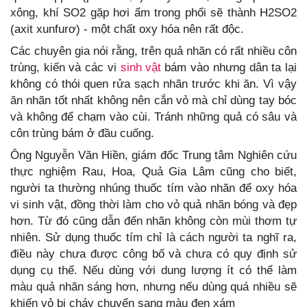
xông, khí SO2 gặp hơi ẩm trong phổi sẽ thành H2SO2
(axit xunfurơ) - một chất oxy hóa nên rất độc.
Các chuyên gia nói rằng, trên quả nhãn có rất nhiều côn
trùng, kiến và các vi
sinh vật
bám vào nhưng dân ta lại
không có thói quen rửa sạch nhãn trước khi ăn. Vì vậy
ăn nhãn tốt nhất không nên cắn vỏ mà chỉ dùng tay bóc
và không để chạm vào cùi. Tránh những quả có sâu và
côn trùng bám ở đầu cuống.
Ông Nguyễn Văn Hiền, giám đốc Trung tâm Nghiên cứu
thực nghiệm Rau, Hoa, Quả Gia Lâm cũng cho biết,
người ta thường nhúng thuốc tím vào nhãn để oxy hóa
vi sinh vật, đồng thời làm cho vỏ quả nhãn bóng và đẹp
hơn. Từ đó cũng dẫn đến nhãn không còn mùi thơm tự
nhiên. Sử dụng thuốc tím chỉ là cách người ta nghĩ ra,
điều này chưa được công bố và chưa có quy định sử
dụng cụ thể. Nếu dùng với dung lượng ít có thể làm
màu quả nhãn sáng hơn, nhưng nếu dùng quá nhiều sẽ
khiến vỏ bị cháy chuyển sang màu đen xám