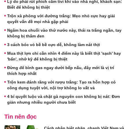
Lý do phải rút phích cắm tivi khi vào nhà nghỉ, khách sạn:
Biết để không bị thiệt
Trộn xà phòng với đường trắng: Mẹo nhỏ cực hay giải
quyết vấn đề mọi nhà gặp phải
Ngâm hoa chuối vào thứ nước này, thái ra trắng ngần, tay
không bị thâm đen
3 cách bóc vỏ bề bề cực dễ, không làm nát thịt
Mua thịt lợn chỉ cần nhìn 4 điểm này là biết thịt 'sạch' hay
'bẩn', nhớ kỹ để không bị thiệt
Đừng để bình gas ngay dưới bếp nấu, đây mới là vị trí
thích hợp nhất
Trộn kem đánh răng với rượu trắng: Tạo ra hỗn hợp có
công dụng tuyệt vời, nội trợ không lo vất vả
4 bí quyết luộc và chặt gà nguyên con không bị nát: Đơn
giản nhưng nhiều người chưa biết
Tin nên đọc
Cách phân biệt nhãn, chanh Việt Nam và