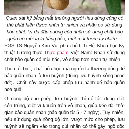
Quan sát kỹ bằng mắt thường người tiêu dùng cũng có
thể phát hiện được nhãn tự nhiên và nhãn có sử dụng
hóa chất. Ví dụ đầu cuống của nhãn sử dụng chất bảo
quản có mùi lạ lạ hăng hắc, mất mùi thơm tự nhiên…
PGS.TS Nguyễn Kim Vũ, phó chủ tịch Hội Khoa học Kỹ
thuật Lương thực
Thực phẩm
Việt Nam: Nhãn sử dụng
chất bảo quản có mùi hắc, vỏ sáng hơn nhãn tự nhiên
Theo tôi biết, chất hóa học mà người ta thường dùng để
bảo quản nhãn là lưu huỳnh (dùng lưu huỳnh xông hoặc
đốt). Chất này được cấp phép lưu hành để bảo quản
hoa quả.
Ở nồng độ cho phép, lưu huỳnh chỉ có tác dụng diệt
côn trùng, diệt vi khuẩn trên vỏ nhãn, giúp kéo dài thời
gian bảo quản nhãn (bảo quản từ 5 - 7 ngày). Tuy nhiên,
nếu sử dụng quá nồng độ lớn, vượt mức cho phép, lưu
huỳnh sẽ ngấm vào trong cùi nhãn có thể gây ngộ độc