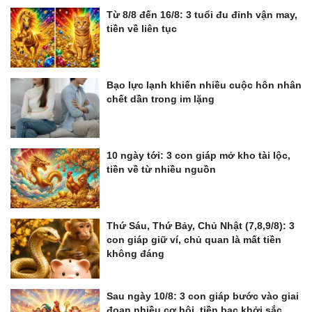
Từ 8/8 đến 16/8: 3 tuổi đu đỉnh vận may,
tiền về liên tục
Bạo lực lạnh khiến nhiều cuộc hôn nhân
chết dần trong im lặng
10 ngày tới: 3 con giáp mở kho tài lộc,
tiền về từ nhiều nguồn
Thứ Sáu, Thứ Bảy, Chủ Nhật (7,8,9/8): 3
con giáp giữ ví, chủ quan là mất tiền
không đáng
Sau ngày 10/8: 3 con giáp bước vào giai
đoạn nhiều cơ hội, tiền bạc khởi sắc