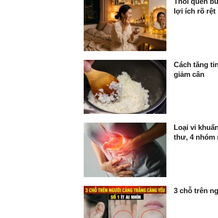
Thói quen bu
lợi ích rõ rệt
Cách tăng ti
giảm cân
Loại vi khuẩ
thư, 4 nhóm 
3 chỗ trên ng