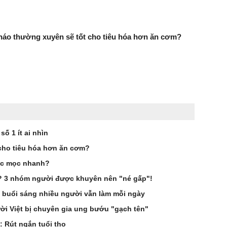
háo thường xuyên sẽ tốt cho tiêu hóa hơn ăn cơm?
ố 1 ít ai nhìn
cho tiêu hóa hơn ăn cơm?
óc mọc nhanh?
g? 3 nhóm người được khuyên nên "né gấp"!
 buổi sáng nhiều người vẫn làm mỗi ngày
i Việt bị chuyên gia ung bướu "gạch tên"
: Rút ngắn tuổi thọ