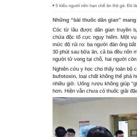
5 kiểu người nên hạn chế ăn thịt gà: Đó là
Những “bài thuốc dân gian” mang 
Cóc từ lâu được dân gian truyền t
chứa độc tố cực nguy hiểm. Một vụ 
mức độ rủi ro: ba người đàn ông bắt
30 phút sau bữa ăn, cả ba đều nôn m
người tử vong tại chỗ, hai người còn 
Nghiên cứu y học cho thấy toàn bộ c
bufotoxin
, loại chất không thể phá 
nhiều giờ. Uống rượu không giúp “g
hơn. Hiện vẫn chưa có thuốc giải đặc