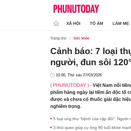
XÃ HỘI
TỔ ẤM
LÀM MẸ
Trang chủ
Sức khỏe
Cảnh báo: 7 loại t
người, đun sôi 120
10:00, Thứ sáu 27/03/2026
( PHUNUTODAY )
-
Việt Nam nổi tiế
phẩm hàng ngày lại tiềm ẩn độc tố c
được và chưa có thuốc giải đặc hiệu
nghiêm trọng.
5 loại ung thư “bệnh của cặp đôi”: Người
3 thói quen giúp cụ ông 90 tuổi khỏe mạn