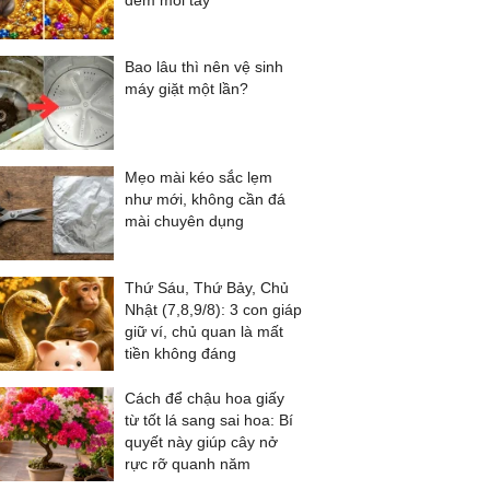
đếm mỏi tay
Bao lâu thì nên vệ sinh
máy giặt một lần?
Mẹo mài kéo sắc lẹm
như mới, không cần đá
mài chuyên dụng
Thứ Sáu, Thứ Bảy, Chủ
Nhật (7,8,9/8): 3 con giáp
giữ ví, chủ quan là mất
tiền không đáng
Cách để chậu hoa giấy
từ tốt lá sang sai hoa: Bí
quyết này giúp cây nở
rực rỡ quanh năm