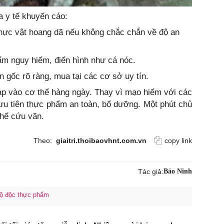
a y tế khuyến cáo:
thực vật hoang dã nếu không chắc chắn về độ an
m nguy hiểm, điển hình như cá nóc.
 gốc rõ ràng, mua tại các cơ sở uy tín.
ạp vào cơ thể hàng ngày. Thay vì mạo hiểm với các
y ưu tiên thực phẩm an toàn, bổ dưỡng. Một phút chủ
thể cứu vãn.
Theo:
giaitri.thoibaovhnt.com.vn
copy link
Tác giả:
Bảo Ninh
ộ độc thực phẩm