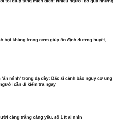
ổi tối giúp tăng miễn dịch: Nhiều người bỏ qua nhưng
nh bột kháng trong cơm giúp ổn định đường huyết,
n 'ẩn mình' trong dạ dày: Bác sĩ cảnh báo nguy cơ ung
người cần đi kiểm tra ngay
ười càng trắng càng yếu, số 1 ít ai nhìn