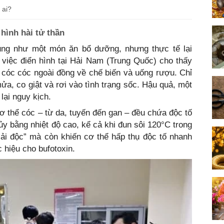
 ai?
hình hài tử thần
ụng như một món ăn bổ dưỡng, nhưng thực tế lại
việc điển hình tại Hải Nam (Trung Quốc) cho thấy
 cóc cóc ngoài đồng về chế biến và uống rượu. Chỉ
ửa, co giật và rơi vào tình trạng sốc. Hậu quả, một
lại nguy kịch.
ơ thể cóc – từ da, tuyến đến gan – đều chứa độc tố
hủy bằng nhiệt độ cao, kể cả khi đun sôi 120°C trong
iải độc” mà còn khiến cơ thể hấp thụ độc tố nhanh
 hiệu cho bufotoxin.