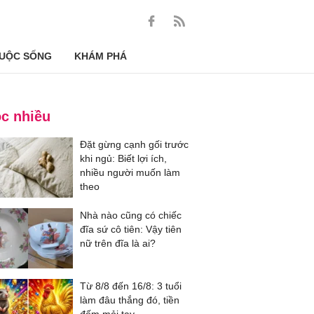
UỘC SỐNG
KHÁM PHÁ
c nhiều
Đặt gừng cạnh gối trước
khi ngủ: Biết lợi ích,
nhiều người muốn làm
theo
Nhà nào cũng có chiếc
đĩa sứ cô tiên: Vậy tiên
nữ trên đĩa là ai?
Từ 8/8 đến 16/8: 3 tuổi
làm đâu thắng đó, tiền