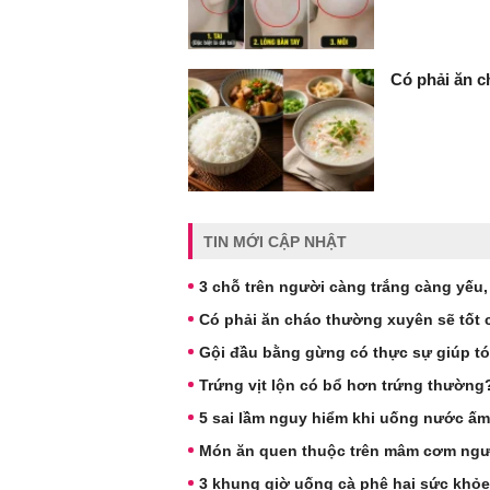
Có phải ăn c
TIN MỚI CẬP NHẬT
3 chỗ trên người càng trắng càng yếu, s
Có phải ăn cháo thường xuyên sẽ tốt 
Gội đầu bằng gừng có thực sự giúp t
Trứng vịt lộn có bổ hơn trứng thườn
5 sai lầm nguy hiểm khi uống nước ấm
Món ăn quen thuộc trên mâm cơm ngườ
3 khung giờ uống cà phê hại sức khỏe