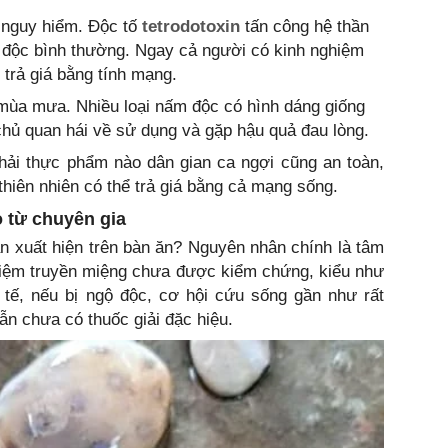
 nguy hiểm. Độc tố
tetrodotoxin
tấn công hệ thần
 độc bình thường. Ngay cả người có kinh nghiệm
 trả giá bằng tính mạng.
 mùa mưa. Nhiều loại nấm độc có hình dáng giống
hủ quan hái về sử dụng và gặp hậu quả đau lòng.
hải thực phẩm nào dân gian ca ngợi cũng an toàn,
thiên nhiên có thể trả giá bằng cả mạng sống.
o từ chuyên gia
 xuất hiện trên bàn ăn? Nguyên nhân chính là tâm
ghiệm truyền miệng chưa được kiểm chứng, kiểu như
tế, nếu bị ngộ độc, cơ hội cứu sống gần như rất
ẫn chưa có thuốc giải đặc hiệu.