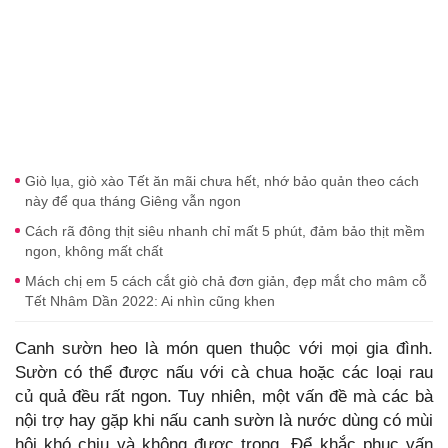
Giò lụa, giò xào Tết ăn mãi chưa hết, nhớ bảo quản theo cách
này để qua tháng Giêng vẫn ngon
Cách rã đông thịt siêu nhanh chỉ mất 5 phút, đảm bảo thịt mềm
ngon, không mất chất
Mách chị em 5 cách cắt giò chả đơn giản, đẹp mắt cho mâm cỗ
Tết Nhâm Dần 2022: Ai nhìn cũng khen
Canh sườn heo là món quen thuộc với mọi gia đình.
Sườn có thể được nấu với cà chua hoặc các loại rau
củ quả đều rất ngon. Tuy nhiên, một vấn đề mà các bà
nội trợ hay gặp khi nấu canh sườn là nước dùng có mùi
hôi khó chịu và không được trong. Để khắc phục vấn