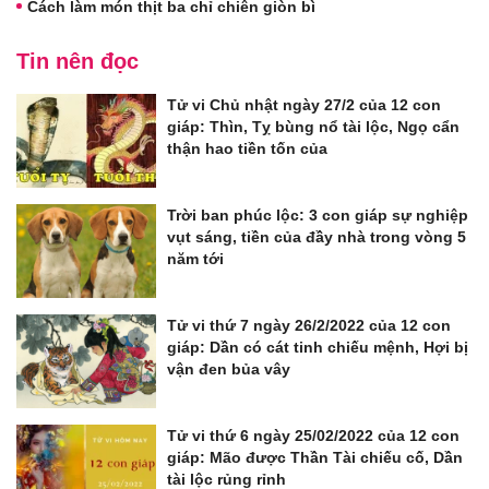
Cách làm món thịt ba chỉ chiên giòn bì
Tin nên đọc
Tử vi Chủ nhật ngày 27/2 của 12 con
giáp: Thìn, Tỵ bùng nổ tài lộc, Ngọ cẩn
thận hao tiền tốn của
Trời ban phúc lộc: 3 con giáp sự nghiệp
vụt sáng, tiền của đầy nhà trong vòng 5
năm tới
Tử vi thứ 7 ngày 26/2/2022 của 12 con
giáp: Dần có cát tinh chiếu mệnh, Hợi bị
vận đen bủa vây
Tử vi thứ 6 ngày 25/02/2022 của 12 con
giáp: Mão được Thần Tài chiếu cố, Dần
tài lộc rủng rỉnh