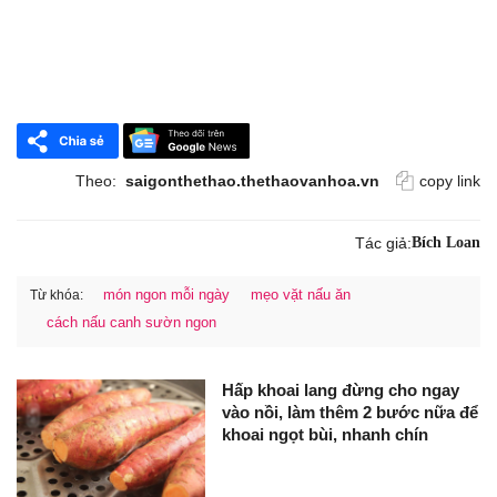
Theo:
saigonthethao.thethaovanhoa.vn
copy link
Tác giả:
Bích Loan
món ngon mỗi ngày
mẹo vặt nấu ăn
Từ khóa:
cách nấu canh sườn ngon
Hấp khoai lang đừng cho ngay
vào nồi, làm thêm 2 bước nữa để
khoai ngọt bùi, nhanh chín