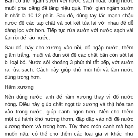
Bạn có thể ngâm sườn với nước sạch hoặc dùng nước
muối pha loãng để tăng hiệu quả. Thời gian ngâm sườn
ít nhất là 10-12 phút. Sau đó, dùng tay lắc mạnh chậu
nước để các tạp chất và bọt kết tủa lại với nhau để dễ
dàng lọc vớt hơn. Tiếp tục rửa sườn với nước sạch vài
lần rồi để ráo nước.
Sau đó, hãy cho xương vào nồi, đổ ngập nước, thêm
giấm trắng, muối và đun sôi để các chất bẩn còn sót lại
bị loại bỏ. Nước sôi khoảng 3 phút thì tắt bếp, vớt sườn
ra rửa sạch. Cách này giúp khử mùi hôi và làm nước
dùng trong hơn.
Hầm xương
Nên dùng nước lạnh để hầm xương thay vì đổ nước
nóng. Điều này giúp chất ngọt từ xương và thịt hòa tan
vào trong nước, giúp canh ngon hơn. Nên cho thêm
một củ hành khô nướng thơm, đập dập vào nồi để nước
xương thơm và trong hơn. Tùy theo món canh mà bạn
muốn nấu, có thể cho thêm các loại gia vị khác như