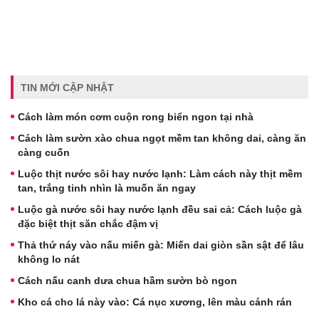
TIN MỚI CẬP NHẬT
Cách làm món cơm cuộn rong biển ngon tại nhà
Cách làm sườn xào chua ngọt mềm tan không dai, càng ăn
càng cuốn
Luộc thịt nước sôi hay nước lạnh: Làm cách này thịt mềm
tan, trắng tinh nhìn là muốn ăn ngay
Luộc gà nước sôi hay nước lạnh đều sai cả: Cách luộc gà
đặc biệt thịt săn chắc đậm vị
Thả thứ náy vào nấu miến gà: Miến dai giòn sần sật để lâu
không lo nát
Cách nấu canh dưa chua hầm sườn bò ngon
Kho cá cho lá này vào: Cá nục xương, lên màu cánh rán