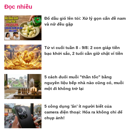
Đọc nhiều
Đổ dầu gió lên tỏi: Xử lý gọn cấn đề nam
và nữ đều gặp
Tử vi cuối tuần 8 - 9/8: 2 con giáp tiền
bạc khởi sắc, 2 tuổi cần giữ chặt ví tiền
5 cách đuổi muỗi "thần tốc" bằng
nguyên liệu bếp nhà nào cũng có, muỗi
một đi không trở lại
5 công dụng 'ẩn' ít người biết của
camera điện thoại: Hóa ra không chỉ để
chụp ảnh!