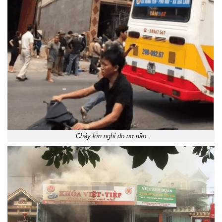
Cháy lớn nghi do nợ nần.