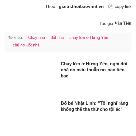
Theo:
giaitri.thoibaovhnt.vn
copy link
Tác giả:
Vân Tiên
Cháy nhà
đốt nhà
cháy lớn ở Hưng Yên
Từ khóa:
chủ nợ đốt nhà
Cháy lớn ở Hưng Yên, nghi đốt
nhà do mâu thuẫn nợ nần tiền
bạc
Bố bé Nhật Linh: "Tôi nghĩ rằng
không thể tha thứ cho tội ác"