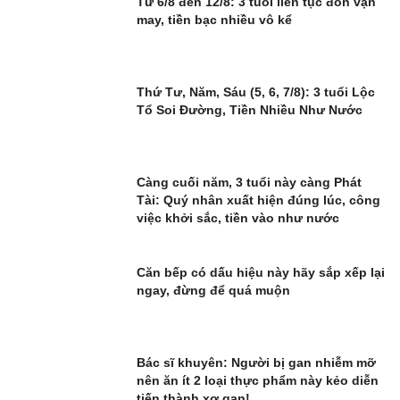
Từ 6/8 đến 12/8: 3 tuổi liên tục đón vận
may, tiền bạc nhiều vô kể
Thứ Tư, Năm, Sáu (5, 6, 7/8): 3 tuổi Lộc
Tổ Soi Đường, Tiền Nhiều Như Nước
Càng cuối năm, 3 tuổi này càng Phát
Tài: Quý nhân xuất hiện đúng lúc, công
việc khởi sắc, tiền vào như nước
Căn bếp có dấu hiệu này hãy sắp xếp lại
ngay, đừng để quá muộn
Bác sĩ khuyên: Người bị gan nhiễm mỡ
nên ăn ít 2 loại thực phẩm này kẻo diễn
tiến thành xơ gan!