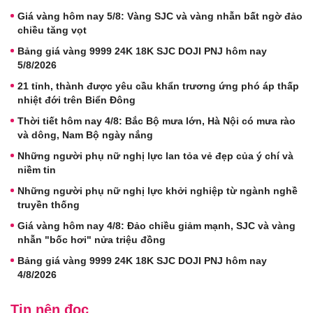
Giá vàng hôm nay 5/8: Vàng SJC và vàng nhẫn bất ngờ đảo
chiều tăng vọt
Bảng giá vàng 9999 24K 18K SJC DOJI PNJ hôm nay
5/8/2026
21 tỉnh, thành được yêu cầu khẩn trương ứng phó áp thấp
nhiệt đới trên Biển Đông
Thời tiết hôm nay 4/8: Bắc Bộ mưa lớn, Hà Nội có mưa rào
và dông, Nam Bộ ngày nắng
Những người phụ nữ nghị lực lan tỏa vẻ đẹp của ý chí và
niềm tin
Những người phụ nữ nghị lực khởi nghiệp từ ngành nghề
truyền thống
Giá vàng hôm nay 4/8: Đảo chiều giảm mạnh, SJC và vàng
nhẫn "bốc hơi" nửa triệu đồng
Bảng giá vàng 9999 24K 18K SJC DOJI PNJ hôm nay
4/8/2026
Tin nên đọc