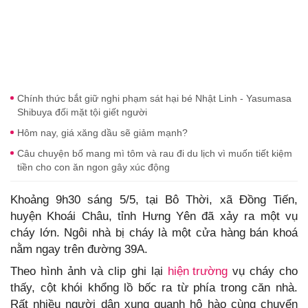
Chính thức bắt giữ nghi phạm sát hại bé Nhật Linh - Yasumasa
Shibuya đối mặt tội giết người
Hôm nay, giá xăng dầu sẽ giảm mạnh?
Câu chuyện bố mang mì tôm và rau đi du lịch vì muốn tiết kiệm
tiền cho con ăn ngon gây xúc động
Khoảng 9h30 sáng 5/5, tại Bô Thời, xã Đồng Tiến,
huyện Khoái Châu, tỉnh Hưng Yên đã xảy ra một vụ
cháy lớn. Ngôi nhà bị cháy là một cửa hàng bán khoá
nằm ngay trên đường 39A.
Theo hình ảnh và clip ghi lại
hiện trường
vụ cháy cho
thấy, cột khói khổng lồ bốc ra từ phía trong căn nhà.
Rất nhiều người dân xung quanh hô hào cùng chuyển