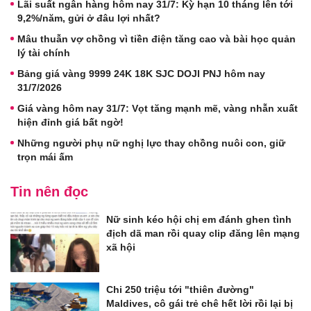
Lãi suất ngân hàng hôm nay 31/7: Kỳ hạn 10 tháng lên tới
9,2%/năm, gửi ở đâu lợi nhất?
Mâu thuẫn vợ chồng vì tiền điện tăng cao và bài học quản
lý tài chính
Bảng giá vàng 9999 24K 18K SJC DOJI PNJ hôm nay
31/7/2026
Giá vàng hôm nay 31/7: Vọt tăng mạnh mẽ, vàng nhẫn xuất
hiện đỉnh giá bất ngờ!
Những người phụ nữ nghị lực thay chồng nuôi con, giữ
trọn mái ấm
Tin nên đọc
Nữ sinh kéo hội chị em đánh ghen tình
địch dã man rồi quay clip đăng lên mạng
xã hội
Chi 250 triệu tới "thiên đường"
Maldives, cô gái trẻ chê hết lời rồi lại bị