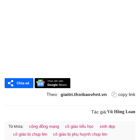
Theo:
giaitri.thoibaovhnt.vn
copy link
Tác giả:
Vũ Hồng Loan
cộng đồng mạng
cô giáo tiểu học
xinh đẹp
Từ khóa:
cô giáo bị chụp lén
cô giáo bị phụ huynh chụp lén