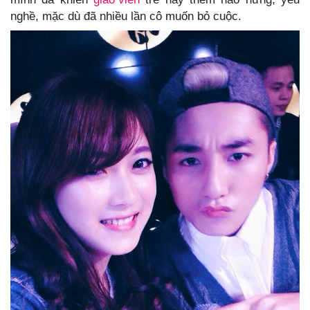
nghề, mặc dù đã nhiều lần cô muốn bỏ cuộc.