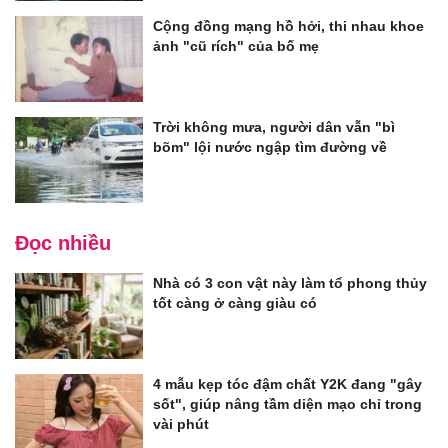
Cộng đồng mạng hồ hởi, thi nhau khoe
ảnh "cũ rích" của bố mẹ
Trời không mưa, người dân vẫn "bì
bõm" lội nước ngập tìm đường về
Đọc nhiều
Nhà có 3 con vật này làm tổ phong thủy
tốt càng ở càng giàu có
4 mẫu kẹp tóc đậm chất Y2K đang "gây
sốt", giúp nâng tầm diện mạo chỉ trong
vài phút