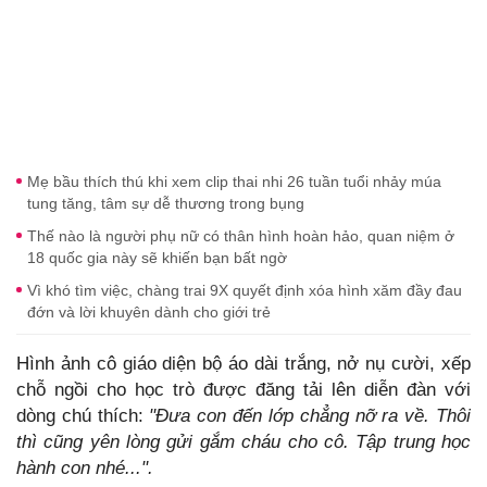
Mẹ bầu thích thú khi xem clip thai nhi 26 tuần tuổi nhảy múa
tung tăng, tâm sự dễ thương trong bụng
Thế nào là người phụ nữ có thân hình hoàn hảo, quan niệm ở
18 quốc gia này sẽ khiến bạn bất ngờ
Vì khó tìm việc, chàng trai 9X quyết định xóa hình xăm đầy đau
đớn và lời khuyên dành cho giới trẻ
Hình ảnh cô giáo diện bộ áo dài trắng, nở nụ cười, xếp
chỗ ngồi cho học trò được đăng tải lên diễn đàn với
dòng chú thích:
"Đưa con đến lớp chẳng nỡ ra về. Thôi
thì cũng yên lòng gửi gắm cháu cho cô. Tập trung học
hành con nhé...".