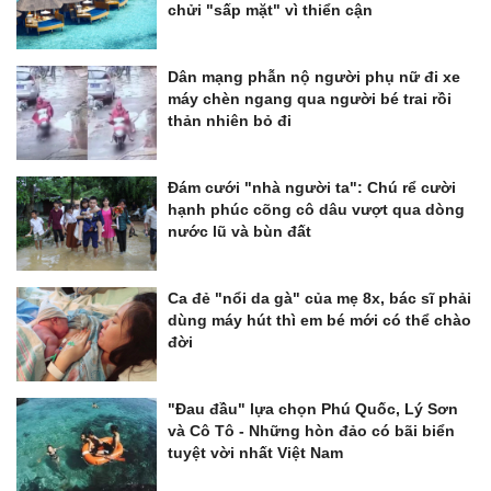
chửi "sấp mặt" vì thiển cận
Dân mạng phẫn nộ người phụ nữ đi xe
máy chèn ngang qua người bé trai rồi
thản nhiên bỏ đi
Đám cưới "nhà người ta": Chú rể cười
hạnh phúc cõng cô dâu vượt qua dòng
nước lũ và bùn đất
Ca đẻ "nổi da gà" của mẹ 8x, bác sĩ phải
dùng máy hút thì em bé mới có thể chào
đời
"Đau đầu" lựa chọn Phú Quốc, Lý Sơn
và Cô Tô - Những hòn đảo có bãi biển
tuyệt vời nhất Việt Nam