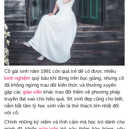
Cô gái sinh năm 1991 còn quá trẻ để có được nhiều
kinh nghiệm
quý báu khi đứng trên bục giảng, nhưng cô
đã không ngừng trau dồi kiến thức và thường xuyên
gặp các
giáo viên
khác trao đổi thêm về phương pháp
truyền đạt sao cho hiệu quả. 9X xinh đẹp cũng cho biết,
nắm bắt tâm lý học sinh vẫn là thử thách lớn nhất đối
với cô.
Chính những kỷ niệm và tình cảm mà học trò dành cho
mình đã khiến
giáo viên
trẻ này thêm hào hứng, yêu