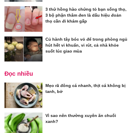
3 thứ hồng hào chứng tỏ bạn sống thọ,
3 bộ phận thâm đen là dấu hiệu đoản
thọ cần đi khám gấp
Củ hành tây bóc vỏ để trong phòng ngủ
hút hết vi khuẩn, vi rút, cả nhà khỏe
suốt lúc giao mùa
Đọc nhiều
Mẹo rã đông cá nhanh, thịt cá không bị
tanh, bở
Vì sao nên thường xuyên ăn chuối
xanh?