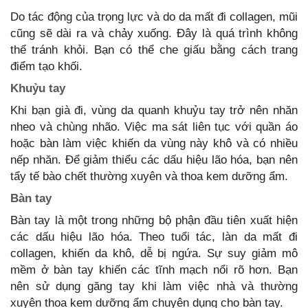
Do tác động của trọng lực và do da mất đi collagen, mũi
cũng sẽ dài ra và chảy xuống. Đây là quá trình không
thể tránh khỏi. Bạn có thể che giấu bằng cách trang
điểm tạo khối.
Khuỷu tay
Khi bạn già đi, vùng da quanh khuỷu tay trở nên nhăn
nheo và chùng nhão. Việc ma sát liên tục với quần áo
hoặc bàn làm việc khiến da vùng này khô và có nhiều
nếp nhăn. Để giảm thiểu các dấu hiệu lão hóa, bạn nên
tẩy tế bào chết thường xuyên và thoa kem dưỡng ẩm.
Bàn tay
Bàn tay là một trong những bộ phận đầu tiên xuất hiện
các dấu hiệu lão hóa. Theo tuổi tác, làn da mất đi
collagen, khiến da khô, dễ bị ngứa. Sự suy giảm mô
mềm ở bàn tay khiến các tĩnh mạch nổi rõ hơn. Bạn
nên sử dụng găng tay khi làm việc nhà và thường
xuyên thoa kem dưỡng ẩm chuyên dụng cho bàn tay.