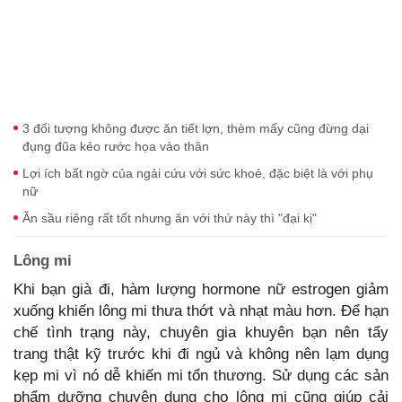
3 đối tượng không được ăn tiết lợn, thèm mấy cũng đừng dại
đụng đũa kẻo rước họa vào thân
Lợi ích bất ngờ của ngải cứu với sức khoẻ, đặc biệt là với phụ
nữ
Ăn sầu riêng rất tốt nhưng ăn với thứ này thì "đại kị"
Lông mi
Khi bạn già đi, hàm lượng hormone nữ estrogen giảm
xuống khiến lông mi thưa thớt và nhạt màu hơn. Để hạn
chế tình trạng này, chuyên gia khuyên bạn nên tẩy
trang thật kỹ trước khi đi ngủ và không nên lạm dụng
kẹp mi vì nó dễ khiến mi tổn thương. Sử dụng các sản
phẩm dưỡng chuyên dụng cho lông mi cũng giúp cải