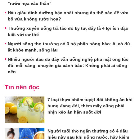
"rước họa vào thân"
Hàu giàu dinh dưỡng bậc nhất nhưng ăn thế nào để vừa
bổ vừa không rước họa?
Thường xuyên uống trà táo đỏ kỷ tử, đây là 4 lợi ích đặc
biệt với cơ thể
Người sống thọ thường có 3 bộ phận hồng hào: Ai có đủ
ắt khỏe mạnh, sống lâu
Nhiều người đau dạ dày vẫn uống nghệ pha mật ong lúc
đói mỗi sáng, chuyên gia cảnh báo: Không phải ai cũng
nên
Tin nên đọc
7 loại thực phẩm tuyệt đối không ăn khi
bụng đang đói, thèm mấy cũng phải
nhịn kẻo ân hận suốt đời
Người tuổi thọ ngắn thường có 4 dấu
hiệu này sau khi uống nước, hãy kiểm