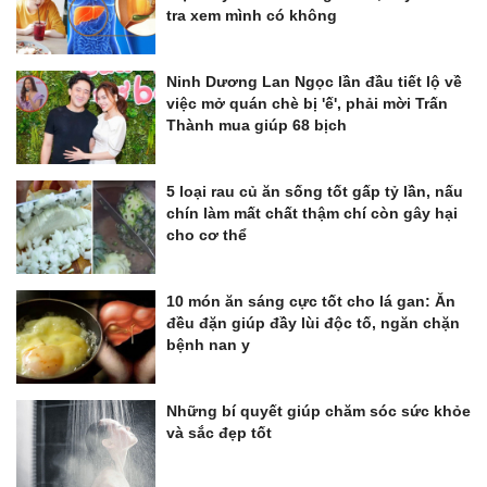
tra xem mình có không
Ninh Dương Lan Ngọc lần đầu tiết lộ về
việc mở quán chè bị 'ế', phải mời Trấn
Thành mua giúp 68 bịch
5 loại rau củ ăn sống tốt gấp tỷ lần, nấu
chín làm mất chất thậm chí còn gây hại
cho cơ thể
10 món ăn sáng cực tốt cho lá gan: Ăn
đều đặn giúp đầy lùi độc tố, ngăn chặn
bệnh nan y
Những bí quyết giúp chăm sóc sức khỏe
và sắc đẹp tốt