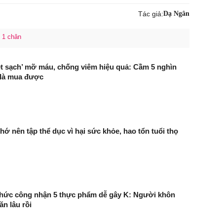
Tác giả:
Dạ Ngân
 1 chân
ét sạch’ mỡ máu, chống viêm hiệu quả: Cầm 5 nghìn
 là mua được
hớ nên tập thể dục vì hại sức khỏe, hao tổn tuổi thọ
hức công nhận 5 thực phẩm dễ gây K: Người khôn
n lâu rồi