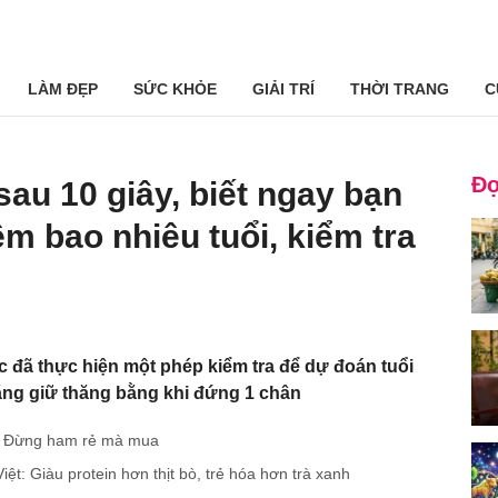
LÀM ĐẸP
SỨC KHỎE
GIẢI TRÍ
THỜI TRANG
C
Đọ
au 10 giây, biết ngay bạn
m bao nhiêu tuổi, kiểm tra
 đã thực hiện một phép kiểm tra để dự đoán tuổi
ăng giữ thăng bằng khi đứng 1 chân
ợ: Đừng ham rẻ mà mua
iệt: Giàu protein hơn thịt bò, trẻ hóa hơn trà xanh