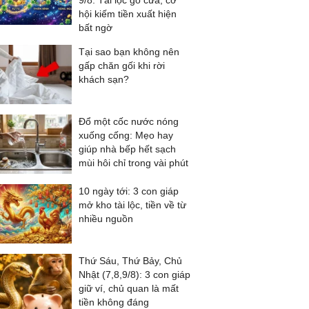
9/8: Tài lộc gõ cửa, cơ
hội kiếm tiền xuất hiện
bất ngờ
Tại sao bạn không nên
gấp chăn gối khi rời
khách sạn?
Đổ một cốc nước nóng
xuống cống: Mẹo hay
giúp nhà bếp hết sạch
mùi hôi chỉ trong vài phút
10 ngày tới: 3 con giáp
mở kho tài lộc, tiền về từ
nhiều nguồn
Thứ Sáu, Thứ Bảy, Chủ
Nhật (7,8,9/8): 3 con giáp
giữ ví, chủ quan là mất
tiền không đáng