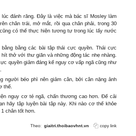
 lúc đánh răng. Đây là việc mà bác sĩ Mosley làm
rên chân trái, mở mắt, rồi qua chân phải, trong 30
cũng có thể thực hiện tương tự trong lúc lấy nước
 bằng bằng các bài tập thái cực quyền. Thái cực
 hít thở với thư giãn và những động tác nhẹ nhàng.
i cực quyền giảm đáng kể nguy cơ vấp ngã cũng như
.
ng người béo phì nên giảm cân, bởi cân nặng ảnh
ơ thể.
iện nguy cơ té ngã, chấn thương cao hơn. Để cải
ạn hãy tập luyện bài tập này. Khi nào cơ thể khỏe
 1 chân tốt hơn.
Theo:
giaitri.thoibaovhnt.vn
copy link