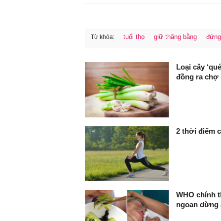
tuổi thọ
giữ thăng bằng
đứng
Từ khóa:
FaceBook
Loại cây ‘qu
đồng ra chợ
2 thời điểm c
WHO chính t
ngoan dừng ă