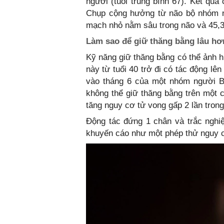
người (tuổi trung bình 67). Kết qu
Chụp cộng hưởng từ não bộ nhóm n
mạch nhỏ nằm sâu trong não và 45,3
Làm sao để giữ thăng bằng lâu hơ
Kỹ năng giữ thăng bằng có thể ảnh h
này từ tuổi 40 trở đi có tác động l
vào tháng 6 của một nhóm người Br
không thể giữ thăng bằng trên một c
tăng nguy cơ tử vong gấp 2 lần tron
Động tác đứng 1 chân và trắc ngh
khuyến cáo như một phép thử nguy c