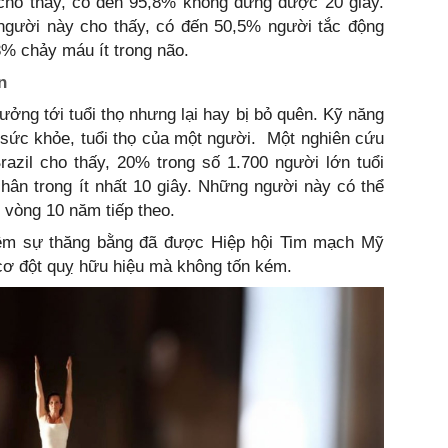
ả cho thấy, có đến 95,8% không đứng được 20 giây.
gười này cho thấy, có đến 50,5% người tắc động
% chảy máu ít trong não.
n
ưởng tới tuổi thọ nhưng lại hay bị bỏ quên. Kỹ năng
ên sức khỏe, tuổi thọ của một người. Một nghiên cứu
azil cho thấy, 20% trong số 1.700 người lớn tuổi
hân trong ít nhất 10 giây. Những người này có thể
g vòng 10 năm tiếp theo.
iệm sự thăng bằng đã được Hiệp hội Tim mạch Mỹ
ơ đột quỵ hữu hiệu mà không tốn kém.