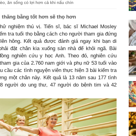
bèo, ăn sống có lợi hơn cả khi nấu chín
 thăng bằng tốt hơn sẽ thọ hơn
ử nghiệm thú vị. Tiến sĩ, bác sĩ Michael Mosley
kiểm tra tuổi thọ bằng cách cho người tham gia đứng
 lên hông. Kết quả được đánh giá ngay khi bạn di
phải đặt chân kia xuống sàn nhà để khỏi ngã. Bài
đồng nghiên cứu y học Anh. Theo đó, nghiên cứu
tham gia của 2.760 nam giới và phụ nữ 53 tuổi vào
u cầu các tình nguyện viên thực hiện 3 bài kiểm tra
ứng một chân này. Kết quả là 13 năm sau 177 tình
88 người do ung thư, 47 người do bệnh tim và 42