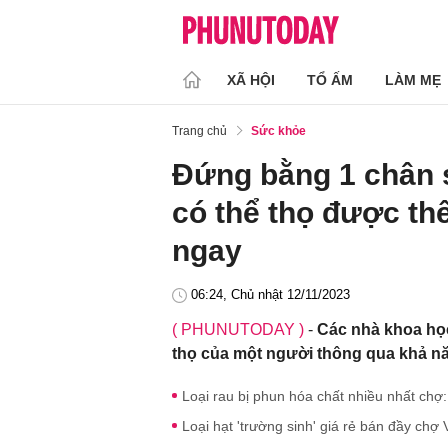
XÃ HỘI
TỔ ẤM
LÀM MẸ
Trang chủ
Sức khỏe
Đứng bằng 1 chân s
có thể thọ được thê
ngay
06:24, Chủ nhật 12/11/2023
( PHUNUTODAY )
-
Các nhà khoa học
thọ của một người thông qua khả n
Loại rau bị phun hóa chất nhiều nhất ch
Loại hạt 'trường sinh' giá rẻ bán đầy chợ V