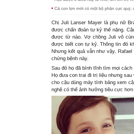
Cả con lợn mới có một bộ phận cực quý, c
Chị Juli Lanser Mayer là phụ nữ Bra
được chẩn đoán tự kỷ thể nặng. Cậu
được từ nào. Vợ chồng Juli vô cùng
được biết con tự kỷ. Thông tin đó 
Nhưng kết quả vẫn như vậy. Rafael b
chứng bệnh này.
Sau đó họ đã bình tĩnh tìm mọi cách đ
Họ đưa con trai đi trị liệu nhưng sa
cho cậu dùng máy tính bảng xem cậu 
nghệ có thể ảnh hưởng tiêu cực hơn