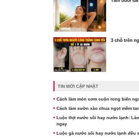
Tắm buổi sán
3 chỗ trên ng
TIN MỚI CẬP NHẬT
Cách làm món cơm cuộn rong biển ngo
Cách làm sườn xào chua ngọt mềm tan
Luộc thịt nước sôi hay nước lạnh: Làm
ngay
Luộc gà nước sôi hay nước lạnh đều sa