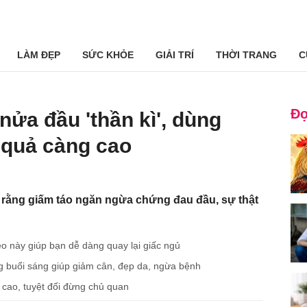
LÀM ĐẸP
SỨC KHỎE
GIẢI TRÍ
THỜI TRANG
C
Đọ
nửa đầu 'thần kì', dùng
 quả càng cao
 rằng giấm táo ngăn ngừa chứng đau đầu, sự thật
o này giúp bạn dễ dàng quay lại giấc ngủ
g buổi sáng giúp giảm cân, đẹp da, ngừa bệnh
 cao, tuyệt đối đừng chủ quan