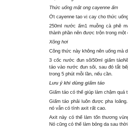
Thức uống mật ong cayenne ấm
Ớt cayenne tạo vị cay cho thức uống
250ml nước ấm1 muỗng cà phê mậ
thành phần nên được trộn trong một c
Xông hơi
Công thức này không nên uống mà dù
3 cốc nước đun sôi50ml giấm táoNồ
táo vào nước đun sôi, sau đó tắt bế
trong 5 phút mỗi lần, nếu cần.
Lưu ý khi dùng giấm táo
Giấm táo có thể giúp làm chậm quá tr
Giấm táo phải luôn được pha loãng.
nó vẫn có tính axit rất cao.
Axit này có thể làm tổn thương vùn
Nó cũng có thể làm bỏng da sau thời 