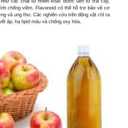
như các chất tự nhiên khác được làm từ trái cây,
ính chống viêm. Flavonoid có thể hỗ trợ bảo vệ cơ
ờng và ung thư. Các nghiên cứu trên động vật chỉ ra
yết áp, hạ lipid máu và chống oxy hóa.