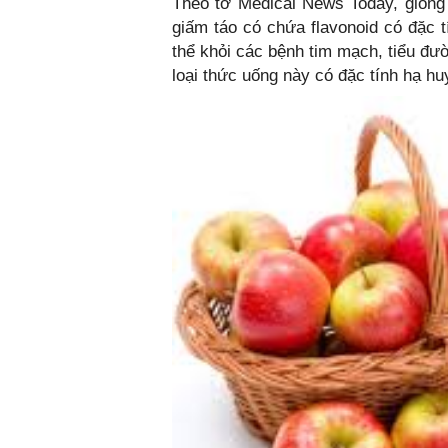
Theo tờ Medical News Today, giống 
giấm táo có chứa flavonoid có đặc t
thể khỏi các bệnh tim mạch, tiểu đư
loại thức uống này có đặc tính hạ hu