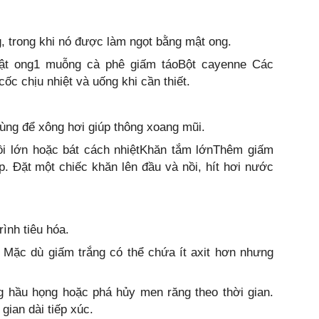
, trong khi nó được làm ngọt bằng mật ong.
t ong1 muỗng cà phê giấm táoBột cayenne Các
ốc chịu nhiệt và uống khi cần thiết.
ng để xông hơi giúp thông xoang mũi.
i lớn hoặc bát cách nhiệtKhăn tắm lớnThêm giấm
p. Đặt một chiếc khăn lên đầu và nồi, hít hơi nước
ình tiêu hóa.
 Mặc dù giấm trắng có thể chứa ít axit hơn nhưng
g hầu họng hoặc phá hủy men răng theo thời gian.
gian dài tiếp xúc.