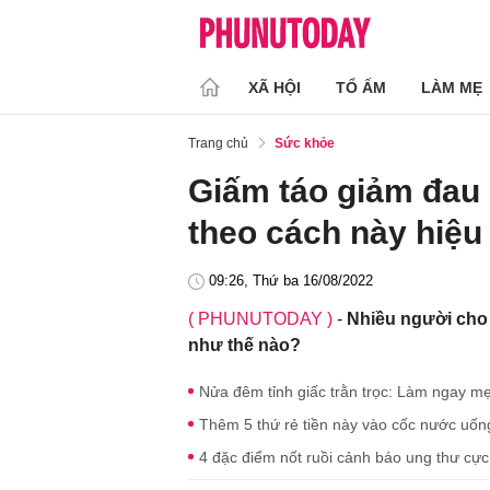
XÃ HỘI
TỔ ẤM
LÀM MẸ
Trang chủ
Sức khỏe
Giấm táo giảm đau 
theo cách này hiệu
09:26, Thứ ba 16/08/2022
( PHUNUTODAY )
-
Nhiều người cho
như thế nào?
Nửa đêm tỉnh giấc trằn trọc: Làm ngay mẹ
Thêm 5 thứ rẻ tiền này vào cốc nước uốn
4 đặc điểm nốt ruồi cảnh báo ung thư cực