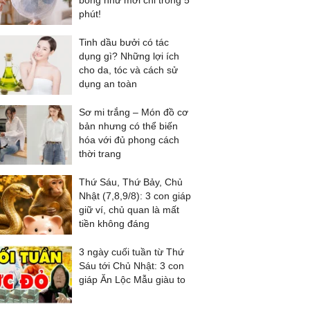
bóng như mới chỉ trong 5
phút!
Tinh dầu bưởi có tác
dụng gì? Những lợi ích
cho da, tóc và cách sử
dụng an toàn
Sơ mi trắng – Món đồ cơ
bản nhưng có thể biến
hóa với đủ phong cách
thời trang
Thứ Sáu, Thứ Bảy, Chủ
Nhật (7,8,9/8): 3 con giáp
giữ ví, chủ quan là mất
tiền không đáng
3 ngày cuối tuần từ Thứ
Sáu tới Chủ Nhật: 3 con
giáp Ăn Lộc Mẫu giàu to