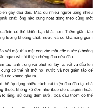
iến gây đau đầu. Mặc dù nhiều người uống nhiều
 phải chất lỏng nào cũng hoạt động theo cùng một
caffein có thể khiến bạn khát hơn. Thêm giấm táo
ăng lượng khoáng chất, nước và có khả năng giảm
táo với một thìa mật ong vào một cốc nước (khoảng
ăn ngừa và cải thiện chứng đau nửa đầu.
 táo lạnh trong vài phút rồi lấy ra, vắt và đắp lên
 cũng có thể hít thở hơi nước và hơi giấm táo để
ầu do xoang gây ra...
 thể áp dụng nhiều cách cải thiện đau đầu tại nhà
g thuốc không kê đơn như ibuprofen, aspirin hoặc
 lo lắng, sử dụng đệm sưởi, xoa dầu thơm có thể