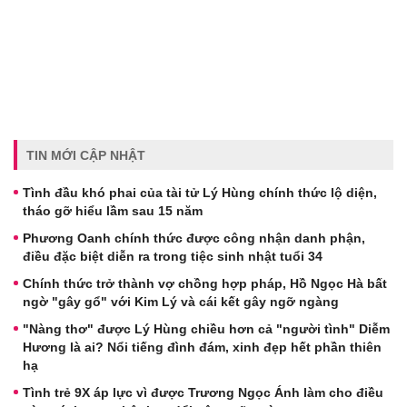
TIN MỚI CẬP NHẬT
Tình đầu khó phai của tài tử Lý Hùng chính thức lộ diện,
tháo gỡ hiểu lầm sau 15 năm
Phương Oanh chính thức được công nhận danh phận,
điều đặc biệt diễn ra trong tiệc sinh nhật tuổi 34
Chính thức trở thành vợ chồng hợp pháp, Hồ Ngọc Hà bất
ngờ "gây gổ" với Kim Lý và cái kết gây ngỡ ngàng
"Nàng thơ" được Lý Hùng chiều hơn cả "người tình" Diễm
Hương là ai? Nổi tiếng đình đám, xinh đẹp hết phần thiên
hạ
Tình trẻ 9X áp lực vì được Trương Ngọc Ánh làm cho điều