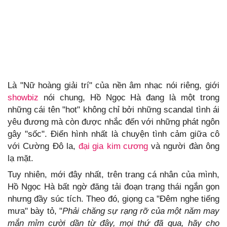
Là "Nữ hoàng giải trí" của nền âm nhạc nói riêng, giới
showbiz
nói chung, Hồ Ngọc Hà đang là một trong
những cái tên "hot" không chỉ bởi những scandal tình ái
yêu đương mà còn được nhắc đến với những phát ngôn
gây "sốc". Điển hình nhất là chuyện tình cảm giữa cô
với Cường Đô la,
đại gia
kim cương
và người đàn ông
lạ mặt.
Tuy nhiên, mới đây nhất, trên trang cá nhân của mình,
Hồ Ngọc Hà bất ngờ đăng tải đoạn trạng thái ngắn gọn
nhưng đầy súc tích. Theo đó, giọng ca "Đêm nghe tiếng
mưa" bày tỏ, "
Phải chăng sự rạng rỡ của một năm may
mắn mỉm cười dần từ đây, mọi thứ đã qua, hãy cho