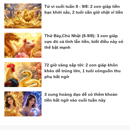
Tử vi cuối tuần 8 - 9/8: 2 con giáp tiền
bạc khởi sắc, 2 tuổi cần giữ chặt ví tiền
Thứ Bảy,Chủ Nhật (8-9/8): 3 con giáp
cực đỏ cả tình lẫn tiền, biết điều này có
thể bật mạnh
72 giờ vàng sắp tới: 2 con giáp khôn
khéo dễ trúng lớn, 1 tuổi cónguồn thu
phụ bất ngờ
3 cung hoàng đạo dễ có thêm khoản
tiền bất ngờ vào cuối tuần này