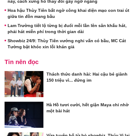
này, cách xưng hô thay đổi gây ngỡ ngàng
Hoa hậu Thùy Tiên bất ngờ công khai diện mạo con trai út
giữa tin đồn mang bầu
Lam Trường tiết lộ từng bị đuổi mỗi lần lên sân khấu hát,
phải hát miễn phí trong thời gian dài
Showbiz 24/9: Thùy Tiên vướng nghi vấn có bầu, MC Cát
Tường bật khóc xin lỗi khán giả
Tin nên đọc
Thách thức danh hài: Hai cậu bé giành
150 triệu vì... đứng im
Hà Hồ tươi cười, hết giận Maya chỉ nhờ
một bài hát
Vừa tuyên bố từ bỏ showbiz, Thúy Vi lại