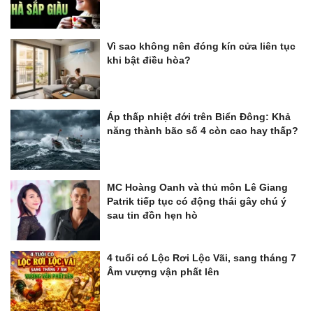
Vì sao không nên đóng kín cửa liên tục
khi bật điều hòa?
Áp thấp nhiệt đới trên Biển Đông: Khả
năng thành bão số 4 còn cao hay thấp?
MC Hoàng Oanh và thủ môn Lê Giang
Patrik tiếp tục có động thái gây chú ý
sau tin đồn hẹn hò
4 tuổi có Lộc Rơi Lộc Vãi, sang tháng 7
Âm vượng vận phất lên