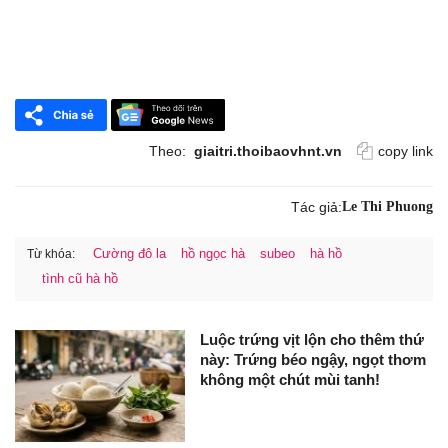
Theo:
giaitri.thoibaovhnt.vn
copy link
Tác giả:
Le Thi Phuong
Cường đô la
hồ ngọc hà
subeo
hà hồ
Từ khóa:
tình cũ hà hồ
Luộc trứng vịt lộn cho thêm thứ
này: Trứng béo ngậy, ngọt thơm
không một chút mùi tanh!