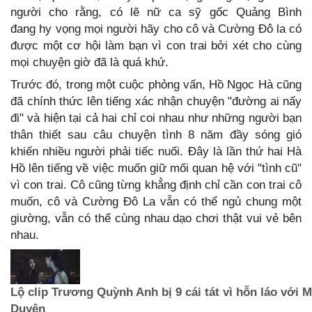
người cho rằng, có lẽ nữ ca sỹ gốc Quảng Bình
đang hy vọng mọi người hãy cho cô và Cường Đô la có
được một cơ hội làm bạn vì con trai bởi xét cho cùng
mọi chuyện giờ đã là quá khứ.
Trước đó, trong một cuộc phỏng vấn, Hồ Ngọc Hà cũng
đã chính thức lên tiếng xác nhận chuyện "đường ai nấy
đi" và hiện tại cả hai chỉ coi nhau như những người bạn
thân thiết sau câu chuyện tình 8 năm đầy sóng gió
khiến nhiều người phải tiếc nuối. Đây là lần thứ hai Hà
Hồ lên tiếng về việc muốn giữ mối quan hệ với "tình cũ"
vì con trai. Cô cũng từng khẳng định chỉ cần con trai cô
muốn, cô và Cường Đô La vẫn có thể ngủ chung một
giường, vẫn có thể cùng nhau dạo chơi thật vui vẻ bên
nhau.
Lộ clip Trương Quỳnh Anh bị 9 cái tát vì hỗn láo với 
Duyên