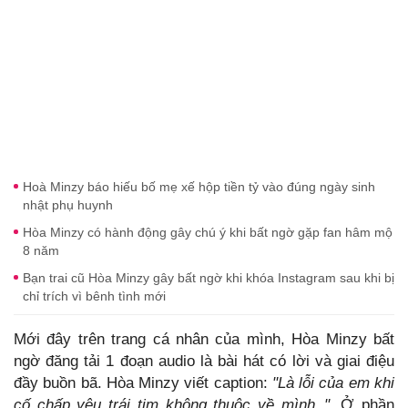
Hoà Minzy báo hiếu bố mẹ xế hộp tiền tỷ vào đúng ngày sinh
nhật phụ huynh
Hòa Minzy có hành động gây chú ý khi bất ngờ gặp fan hâm mộ
8 năm
Bạn trai cũ Hòa Minzy gây bất ngờ khi khóa Instagram sau khi bị
chỉ trích vì bênh tình mới
Mới đây trên trang cá nhân của mình, Hòa Minzy bất
ngờ đăng tải 1 đoạn audio là bài hát có lời và giai điệu
đầy buồn bã. Hòa Minzy viết caption:
"Là lỗi của em khi
cố chấp yêu trái tim không thuộc về mình.."
. Ở phần