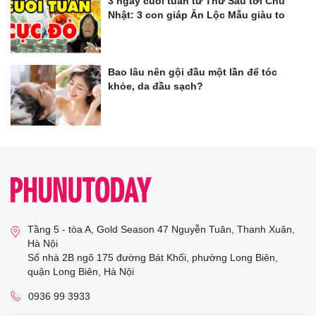
3 ngày cuối tuần từ Thứ Sáu tới Chủ
Nhật: 3 con giáp Ăn Lộc Mẫu giàu to
Bao lâu nên gội đầu một lần để tóc
khỏe, da đầu sạch?
Tầng 5 - tòa A, Gold Season 47 Nguyễn Tuân, Thanh Xuân,
Hà Nội
Số nhà 2B ngõ 175 đường Bát Khối, phường Long Biên,
quận Long Biên, Hà Nội
0936 99 3933