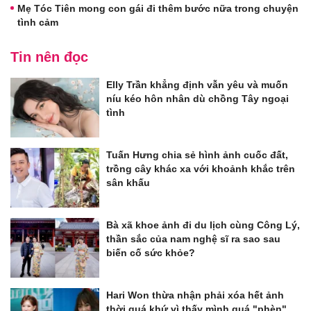
Mẹ Tóc Tiên mong con gái đi thêm bước nữa trong chuyện
tình cảm
Tin nên đọc
Elly Trần khẳng định vẫn yêu và muốn
níu kéo hôn nhân dù chồng Tây ngoại
tình
Tuấn Hưng chia sẻ hình ảnh cuốc đất,
trồng cây khác xa với khoảnh khắc trên
sân khấu
Bà xã khoe ảnh đi du lịch cùng Công Lý,
thần sắc của nam nghệ sĩ ra sao sau
biến cố sức khỏe?
Hari Won thừa nhận phải xóa hết ảnh
thời quá khứ vì thấy mình quá "phèn"