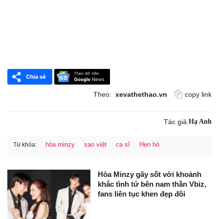
Theo:
xevathethao.vn
copy link
Tác giả:
Hạ Anh
hòa minzy
sao việt
ca sĩ
Hẹn hò
Từ khóa:
Hòa Minzy gây sốt với khoảnh
khắc tình tứ bên nam thần Vbiz,
fans liên tục khen đẹp đôi