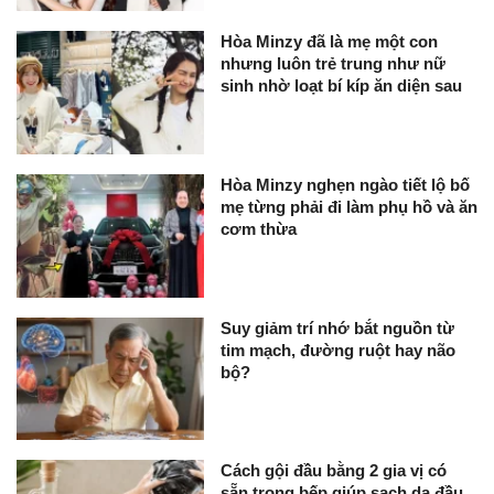
Hòa Minzy đã là mẹ một con
nhưng luôn trẻ trung như nữ
sinh nhờ loạt bí kíp ăn diện sau
Hòa Minzy nghẹn ngào tiết lộ bố
mẹ từng phải đi làm phụ hồ và ăn
cơm thừa
Suy giảm trí nhớ bắt nguồn từ
tim mạch, đường ruột hay não
bộ?
Cách gội đầu bằng 2 gia vị có
sẵn trong bếp giúp sạch da đầu,