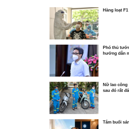
FaceBook
Hàng loạt F1
Phó thủ tướn
hướng dẫn n
Nữ lao công 
sau đó rất 
Tắm buổi sán