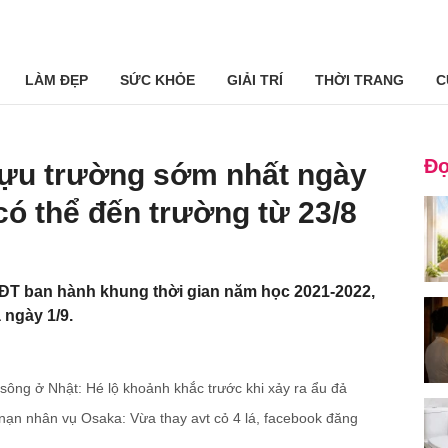
LÀM ĐẸP
SỨC KHỎE
GIẢI TRÍ
THỜI TRANG
C
Đọ
tựu trường sớm nhất ngày
 có thể đến trường từ 23/8
ĐT ban hành khung thời gian năm học 2021-2022,
 ngày 1/9.
g sông ở Nhật: Hé lộ khoảnh khắc trước khi xảy ra ẩu đả
nạn nhân vụ Osaka: Vừa thay avt cỏ 4 lá, facebook đăng