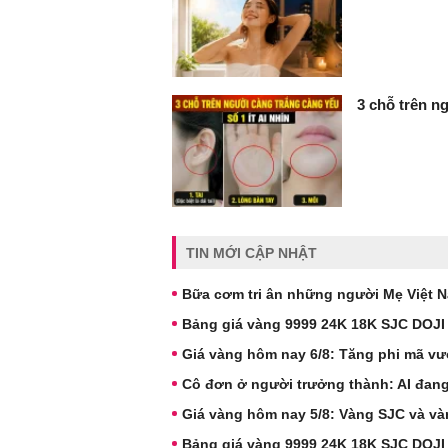
3 chỗ trên ng
TIN MỚI CẬP NHẬT
Bữa cơm tri ân những người Mẹ Việt 
Bảng giá vàng 9999 24K 18K SJC DOJI
Giá vàng hôm nay 6/8: Tăng phi mã vư
Cô đơn ở người trưởng thành: AI đang
Giá vàng hôm nay 5/8: Vàng SJC và và
Bảng giá vàng 9999 24K 18K SJC DOJI