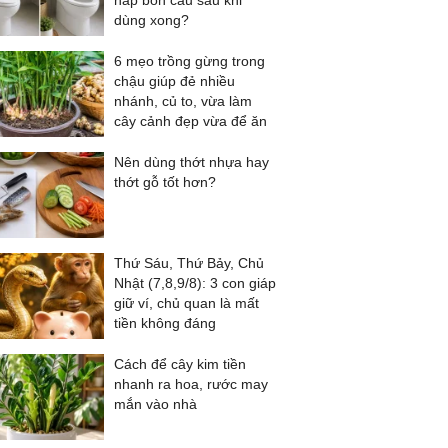
nắp bồn cầu sau khi
dùng xong?
6 mẹo trồng gừng trong
chậu giúp đẻ nhiều
nhánh, củ to, vừa làm
cây cảnh đẹp vừa để ăn
Nên dùng thớt nhựa hay
thớt gỗ tốt hơn?
Thứ Sáu, Thứ Bảy, Chủ
Nhật (7,8,9/8): 3 con giáp
giữ ví, chủ quan là mất
tiền không đáng
Cách để cây kim tiền
nhanh ra hoa, rước may
mắn vào nhà