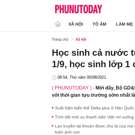
XÃ HỘI
TỔ ẤM
LÀM MẸ
Trang chủ
Xã hội
Học sinh cả nước 
1/9, học sinh lớp 1
08:54, Thứ năm 05/08/2021
( PHUNUTODAY )
-
Mới đây, Bộ GD&
với thời gian tựu trường sớm nhất là
Xuất hiện biến thể Delta plus ở Hàn Quốc
Tình tiết mới vụ thanh niên Việt rơi xuốn
Lan truyền tài khoản được cho là của mẹ 
toàn ảnh con