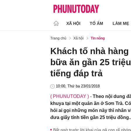
XÃ HỘI
TỔ ẤM
LÀM MẸ
Trang chủ
Xã hội
Tin nóng
Khách tố nhà hàng
bữa ăn gần 25 triệ
tiếng đáp trả
10:00, Thứ ba 23/01/2018
( PHUNUTODAY )
-
Theo nội dung đă
khuya tại một quán ăn ở Sơn Trà. C
hỏi ai gọi những món này thì nhân vi
đưa giấy tính tiền gần 25 triệu đồng..
Bất ngờ trước lời khai của gã con rể phó