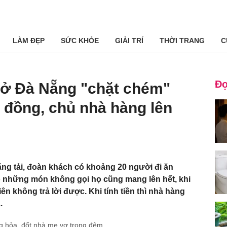
LÀM ĐẸP
SỨC KHỎE
GIẢI TRÍ
THỜI TRANG
C
Đọ
 ở Đà Nẵng "chặt chém"
u đồng, chủ nhà hàng lên
ng tải, đoàn khách có khoảng 20 người đi ăn
ó những món không gọi họ cũng mang lên hết, khi
ên không trả lời được. Khi tính tiền thì nhà hàng
.
ng hỏa, đốt nhà mẹ vợ trong đêm