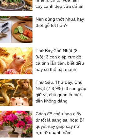
nhánh, củ to, vừa làm
cây cảnh đẹp vừa để ăn
Nên dùng thớt nhựa hay
thớt gỗ tốt hơn?
Thứ Bảy,Chủ Nhật (8-
9/8): 3 con giáp cực đỏ
cả tình lẫn tiền, biết điều
này có thể bật mạnh
Thứ Sáu, Thứ Bảy, Chủ
Nhật (7,8,9/8): 3 con giáp
giữ ví, chủ quan là mất
tiền không đáng
Cách để chậu hoa giấy
từ tốt lá sang sai hoa: Bí
quyết này giúp cây nở
rực rỡ quanh năm