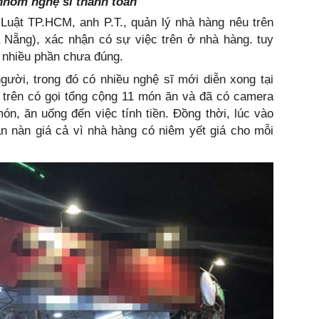
hóm nghệ sĩ thanh toán
 Luật TP.HCM, anh P.T., quản lý nhà hàng nêu trên
à Nẵng), xác nhận có sự việc trên ở nhà hàng. tuy
có nhiều phần chưa đúng.
ười, trong đó có nhiều nghệ sĩ mới diễn xong tại
trên có gọi tổng cộng 11 món ăn và đã có camera
món, ăn uống đến việc tính tiền. Đồng thời, lúc vào
àn nàn giá cả vì nhà hàng có niêm yết giá cho mỗi