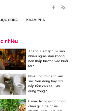
UỘC SỐNG
KHÁM PHÁ
c nhiều
Tháng 7 âm lịch, vì sao
nhiều người dặn không
nên thắp hương vào buổi
tối?
Nhiều người đang làm
sai: Nên đóng hay mở
nắp bồn cầu sau khi
dùng xong?
6 mẹo trồng gừng trong
chậu giúp đẻ nhiều