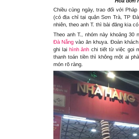
Hóa đơn n
Chiều cùng ngày, trao đổi với Pháp
(có địa chỉ tại quận Sơn Trà, TP Đ
nhiên, theo anh T. thì bài đăng kia 
Theo anh T., nhóm này khoảng 30 ng
Đà Nẵng
vào ăn khuya. Đoàn khách 
ghi lại
hình ảnh
chi tiết từ việc gọi 
thanh toán tiền thì không một ai ph
món rõ ràng.