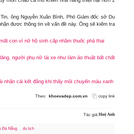
ủy món cháo cá mú khiến nhà hàng thiệt hại hơn 2
 Tin, ông Nguyễn Xuân Bình, Phó Giám đốc sở Du
nhận được thông tin về vấn đề này. Ông sẽ kiểm tra
mất con vì nữ hộ sinh cấp nhầm thuốc phá thai
 lăng, người phụ nữ lái xe như làm ảo thuật bất chất
gái nhận cái kết đắng khi thấy mũi chuyển màu xanh
Theo:
khoevadep.com.vn
copy link
Tác giả:
Huệ Anh
ch Đà Nẵng
du lịch