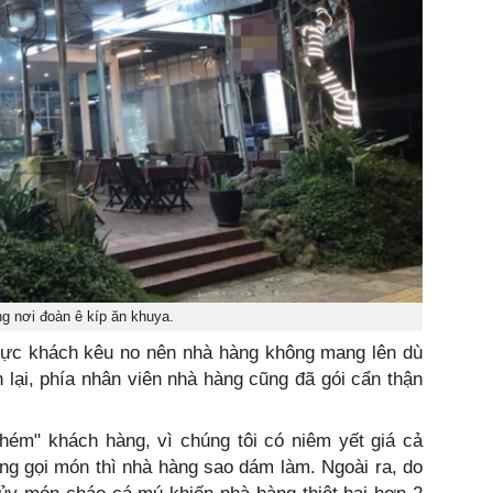
g nơi đoàn ê kíp ăn khuya.
hực khách kêu no nên nhà hàng không mang lên dù
lại, phía nhân viên nhà hàng cũng đã gói cẩn thận
hém" khách hàng, vì chúng tôi có niêm yết giá cả
ng gọi món thì nhà hàng sao dám làm. Ngoài ra, do