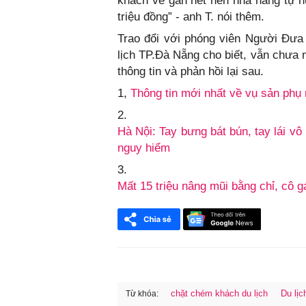
khách về gần hết nên nhà hàng tự h
triệu đồng” - anh T. nói thêm.
Trao đổi với phóng viên Người Đưa
lịch TP.Đà Nẵng cho biết, vẫn chưa 
thông tin và phản hồi lại sau.
1,
Thông tin mới nhất về vụ sản phụ 
2.
Hà Nội: Tay bưng bát bún, tay lái vô
nguy hiểm
3.
Mất 15 triệu nâng mũi bằng chỉ, cô 
chặt chém khách du lịch
Du lị
Từ khóa: