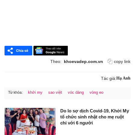
Theo:
khoevadep.com.vn
copy link
Tác giả:
Hạ Anh
khởi my
sao việt
vóc dáng
vòng eo
Từ khóa:
Do lo sợ dịch Covid-19, Khởi My
tổ chức sinh nhật cho mẹ ruột
chỉ với 6 người