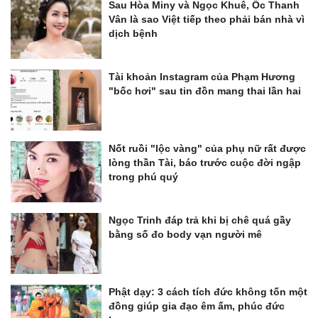
Sau Hòa Miny và Ngọc Khuê, Ốc Thanh
Vân là sao Việt tiếp theo phải bán nhà vì
dịch bệnh
Tài khoản Instagram của Phạm Hương
"bốc hơi" sau tin đồn mang thai lần hai
Nốt ruồi "lộc vàng" của phụ nữ rất được
lòng thần Tài, báo trước cuộc đời ngập
trong phú quý
Ngọc Trinh đáp trả khi bị chê quá gầy
bằng số đo body vạn người mê
Phật dạy: 3 cách tích đức không tốn một
đồng giúp gia đạo êm ấm, phúc đức