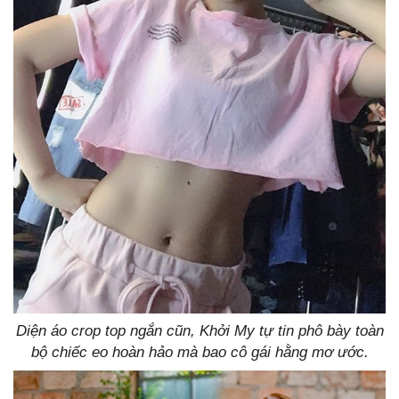
Diện áo crop top ngắn cũn, Khởi My tự tin phô bày toàn
bộ chiếc eo hoàn hảo mà bao cô gái hằng mơ ước.