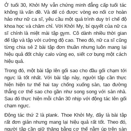
Ở tuổi 30, Khởi My vẫn chứng minh đẳng cấp tuổi tác
không là vấn đề. Và để có được vòng eo nổi cơ hoàn
hảo như nữ ca sĩ, yêu cầu một quá trình duy trì chế độ
khoa học và chăm chỉ. Với Khởi My, bí quyết của nữ ca
sĩ chính là miệt mài tập gym. Cô dành nhiều thời gian
để tập và tập với cường độ cao. Theo đó, nữ ca sĩ cũng
từng chia sẻ 2 bài tập đơn thuần nhưng luôn mang lại
hiệu quả đốt cháy calo vùng eo, siết cơ bụng một cách
hiệu quả.
Trong đó, một bài tập lên gối sao cho đầu gối chạm tới
ngực là tốt nhất. Với bài tập này, người tập cần thực
hiện hiện tư thế hai tay chống xuống sàn, tạo đường
thẳng cơ thể sao cho gần như song song với sàn nhà.
Sau đó thực hiện mỗi chân 30 nhịp với động tác lên gối
chạm ngực.
Động tác thứ 2 là plank. Thoe Khởi My, đây là bài tập
rất đơn giản nhưng mang lại hiệu quả rất tốt. Theo đó,
người tập cần giữ thăng bằng cơ thể nằm úp trên sàn