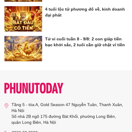
4 tuổi lộc tứ phương đổ về, kinh doanh
đại phát
Tử vi cuối tuần 8 - 9/8: 2 con giáp tiền
bạc khởi sắc, 2 tuổi cần giữ chặt ví tiền
Tầng 5 - tòa A, Gold Season 47 Nguyễn Tuân, Thanh Xuân,
Hà Nội
Số nhà 2B ngõ 175 đường Bát Khối, phường Long Biên,
quận Long Biên, Hà Nội