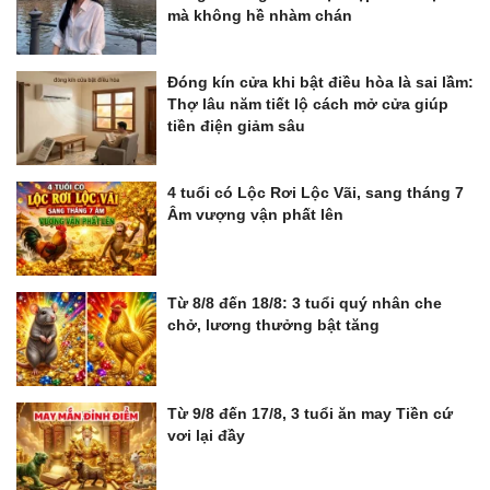
mà không hề nhàm chán
Đóng kín cửa khi bật điều hòa là sai lầm:
Thợ lâu năm tiết lộ cách mở cửa giúp
tiền điện giảm sâu
4 tuổi có Lộc Rơi Lộc Vãi, sang tháng 7
Âm vượng vận phất lên
Từ 8/8 đến 18/8: 3 tuổi quý nhân che
chở, lương thưởng bật tăng
Từ 9/8 đến 17/8, 3 tuổi ăn may Tiền cứ
vơi lại đầy