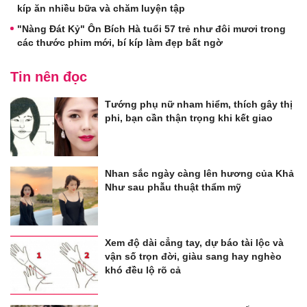
kíp ăn nhiều bữa và chăm luyện tập
"Nàng Đát Kỷ" Ôn Bích Hà tuổi 57 trẻ như đôi mươi trong
các thước phim mới, bí kíp làm đẹp bất ngờ
Tin nên đọc
Tướng phụ nữ nham hiểm, thích gây thị
phi, bạn cần thận trọng khi kết giao
Nhan sắc ngày càng lên hương của Khả
Như sau phẫu thuật thẩm mỹ
Xem độ dài cẳng tay, dự báo tài lộc và
vận số trọn đời, giàu sang hay nghèo
khó đều lộ rõ cả