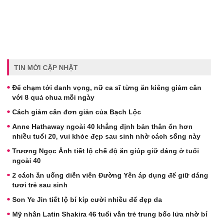
TIN MỚI CẬP NHẬT
Để chạm tới danh vọng, nữ ca sĩ từng ăn kiêng giảm cân
với 8 quả chua mỗi ngày
Cách giảm cân đơn giản của Bạch Lộc
Anne Hathaway ngoài 40 khẳng định bản thân ổn hơn
nhiều tuổi 20, vui khỏe đẹp sau sinh nhờ cách sống này
Trương Ngọc Ánh tiết lộ chế độ ăn giúp giữ dáng ở tuổi
ngoài 40
2 cách ăn uống diễn viên Đường Yên áp dụng để giữ dáng
tươi trẻ sau sinh
Son Ye Jin tiết lộ bí kíp cười nhiều để đẹp da
Mỹ nhân Latin Shakira 46 tuổi vẫn trẻ trung bốc lửa nhờ bí