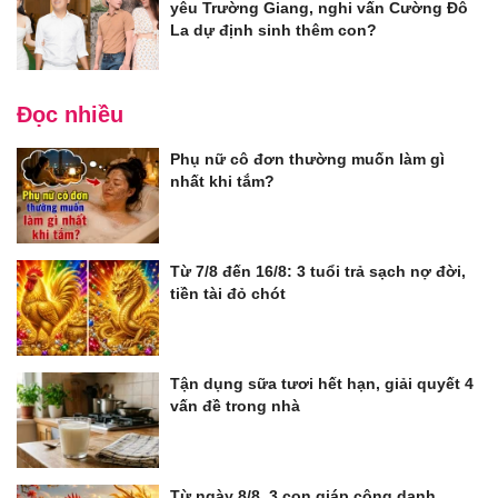
yêu Trường Giang, nghi vấn Cường Đô
La dự định sinh thêm con?
Đọc nhiều
Phụ nữ cô đơn thường muốn làm gì
nhất khi tắm?
Từ 7/8 đến 16/8: 3 tuổi trả sạch nợ đời,
tiền tài đỏ chót
Tận dụng sữa tươi hết hạn, giải quyết 4
vấn đề trong nhà
Từ ngày 8/8, 3 con giáp công danh