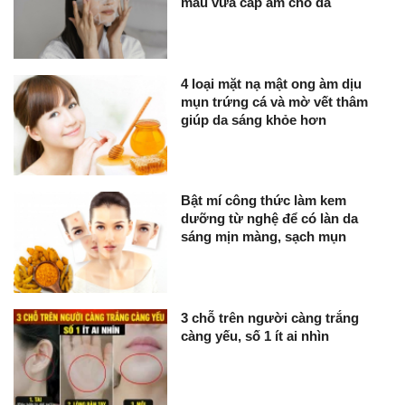
màu vừa cấp ẩm cho da
4 loại mặt nạ mật ong àm dịu
mụn trứng cá và mờ vết thâm
giúp da sáng khỏe hơn
Bật mí công thức làm kem
dưỡng từ nghệ để có làn da
sáng mịn màng, sạch mụn
3 chỗ trên người càng trắng
càng yếu, số 1 ít ai nhìn