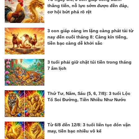
thăng tiến, nỗ lực sớm được đền đáp,
cơ hội bứt phá rõ rệt
3 con giáp càng im lặng càng phát tài từ
nay đến cuối tháng 8: Càng kín tiếng,
tiền bạc càng dễ khởi sắc
3 tuổi phải giữ chặt túi tiền trong tháng
7 âm lịch
Thứ Tư, Năm, Sáu (5, 6, 7/8): 3 tuổi Lộc
Tổ Soi Đường, Tiền Nhiều Như Nước
Từ 6/8 đến 12/8: 3 tuổi liên tục đón vận
may, tiền bạc nhiều vô kể