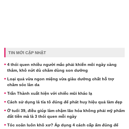
TIN MỚI CẬP NHẬT
4 thói quen nhiều người mắc phải khiến môi ngày càng
thâm, khô nứt dù chăm dùng son dưỡng
Loại quả vừa ngon miệng vừa giàu dưỡng chất hỗ trợ
chăm sóc làn da
Trấn Thành xuất hiện với chiếc mũi khác lạ
Cách sử dụng lá tía tô đúng để phát huy hiệu quả làm đẹp
Ở tuổi 39, điều giúp làm chậm lão hóa không phải mỹ phẩm
đắt tiền mà là 3 thói quen mỗi ngày
Tóc xoăn luôn khô xơ? Áp dụng 4 cách cấp ẩm đúng để