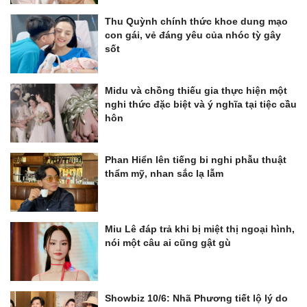
Thu Quỳnh chính thức khoe dung mạo
con gái, vẻ đáng yêu của nhóc tỳ gây
sốt
Midu và chồng thiếu gia thực hiện một
nghi thức đặc biệt và ý nghĩa tại tiệc cầu
hôn
Phan Hiển lên tiếng bi nghi phẫu thuật
thẩm mỹ, nhan sắc lạ lẫm
Miu Lê đáp trả khi bị miệt thị ngoại hình,
nói một câu ai cũng gật gù
Showbiz 10/6: Nhã Phương tiết lộ lý do