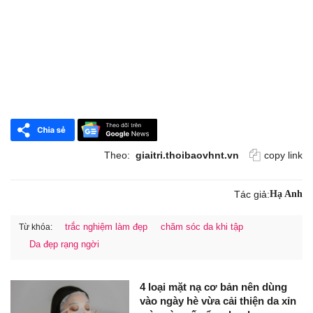
Theo:
giaitri.thoibaovhnt.vn
copy link
Tác giả:
Hạ Anh
trắc nghiệm làm đẹp
chăm sóc da khi tập
Từ khóa:
Da đẹp rạng ngời
4 loại mặt nạ cơ bản nên dùng
vào ngày hè vừa cải thiện da xỉn