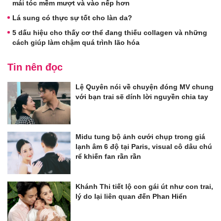
mái tóc mềm mượt và vào nếp hơn
Lá sung có thực sự tốt cho làn da?
5 dấu hiệu cho thấy cơ thể đang thiếu collagen và những
cách giúp làm chậm quá trình lão hóa
Tin nên đọc
Lệ Quyên nói về chuyện đóng MV chung
với bạn trai sẽ dính lời nguyền chia tay
Midu tung bộ ảnh cưới chụp trong giá
lạnh âm 6 độ tại Paris, visual cô dâu chú
rể khiến fan rần rần
Khánh Thi tiết lộ con gái út như con trai,
lý do lại liên quan đến Phan Hiển