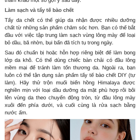
tham khảo một số gợi ý sau đây.
Làm sạch và tẩy tế bào chết
Tẩy da chết có thể giúp da nhận được nhiều dưỡng
chất từ những sản phẩm chăm sóc hơn. Bạn có thể bắt
đầu với việc tập trung làm sạch vùng lông mày để loại
bỏ dầu, bã nhờn, bụi bẩn đã tích tụ trong ngày.
Sau đó chuẩn bị hoặc hỗn hợp riêng biệt để làm bong
lớp da khô. Có thể dùng chiếc bàn chải có đầu lông
mềm mại để tránh làm tổn thương da. Ngoài ra, bạn
luôn có thể tận dụng sản phẩm tẩy tế bào chết DIY (tự
làm). Hãy thử trộn muối biển hồng Himalaya được
nghiền mịn với loại dầu dưỡng da mặt phù hợp rôi bôi
lên vùng da theo chuyển động tròn, từ đầu lông mày
xuôi đến phía dưới, và cuối cùng là rửa sạch bằng
nước ấm.