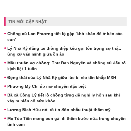
TIN MỚI CẬP NHẬT
Chồng cũ Lan Phương tiết lộ gặp 'khó khăn để ở bên các
con'
Lý Nhã Kỳ đăng tải thông điệp kêu gọi tôn trọng sự thật,
ứng xử văn minh giữa ồn ào
Mâu thuẫn vợ chồng: Thư Đan Nguyễn và chồng cũ đấu tố
kịch liệt 1 tuần
Động thái của Lý Nhã Kỳ giữa lúc bị réo tên khắp MXH
Phương Mỹ Chi úp mở chuyện đặc biệt
Bà xã Công Lý tiết lộ chồng từng đề nghị ly hôn sau khi
xảy ra biến cố sức khỏe
Lương Bích Hữu nói rõ tin đồn phẫu thuật thẩm mỹ
Mẹ Tóc Tiên mong con gái đi thêm bước nữa trong chuyện
tình cảm