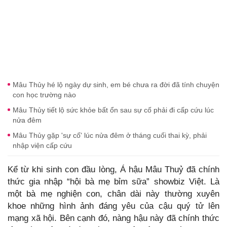
Mâu Thủy hé lộ ngày dự sinh, em bé chưa ra đời đã tính chuyện
con học trường nào
Mâu Thủy tiết lộ sức khỏe bất ổn sau sự cố phải đi cấp cứu lúc
nửa đêm
Mâu Thủy gặp 'sự cố' lúc nửa đêm ở tháng cuối thai kỳ, phải
nhập viện cấp cứu
Kể từ khi sinh con đầu lòng, Á hậu Mâu Thuỷ đã chính
thức gia nhập “hội bà mẹ bỉm sữa” showbiz Việt. Là
một bà mẹ nghiện con, chân dài này thường xuyên
khoe những hình ảnh đáng yêu của cậu quý tử lên
mạng xã hội. Bên cạnh đó, nàng hậu này đã chính thức