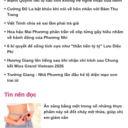
Mạnh Quỳnh tiết lộ các con không hề nghe nhạc của mình
Cường Đô La bật khóc khi nói về hôn nhân với Đàm Thu
Trang
Việt Trinh chia sẻ sai lầm phải trả giá
Hoa hậu Mai Phương phân trần về clip từng gây hiểu nhầm
về hành động của Phương Nhi
6 bí quyết để sống tích cực như "thần tiên tỷ tỷ" Lưu Diệc
Phi
Hương Giang lên tiếng sau khi nhận chỉ trích sau Chung
kết Miss Grand Vietnam 2026
Trường Giang - Nhã Phương lần đầu hé lộ diện mạo con
trai út
Tin nên đọc
Ăn sáng bằng một trong số những thực
phẩm này sẽ đốt cháy mỡ thừa, giúp chị
em giảm cân