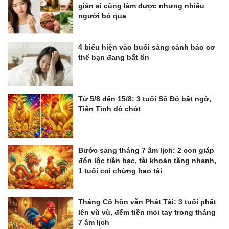
giản ai cũng làm được nhưng nhiều
người bỏ qua
4 biểu hiện vào buổi sáng cảnh báo cơ
thể bạn đang bất ổn
Từ 5/8 đến 15/8: 3 tuổi Số Đỏ bất ngờ,
Tiền Tình đỏ chót
Bước sang tháng 7 âm lịch: 2 con giáp
đón lộc tiền bạc, tài khoản tăng nhanh,
1 tuổi coi chừng hao tài
Tháng Cô hồn vẫn Phát Tài: 3 tuổi phất
lên vù vù, đếm tiền mỏi tay trong tháng
7 âm lịch