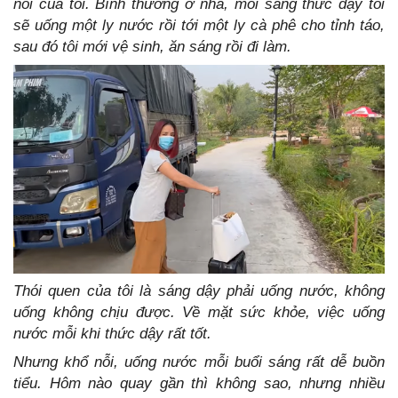
nói của tôi. Bình thường ở nhà, mỗi sáng thức dậy tôi
sẽ uống một ly nước rồi tới một ly cà phê cho tỉnh táo,
sau đó tôi mới vệ sinh, ăn sáng rồi đi làm.
Thói quen của tôi là sáng dậy phải uống nước, không
uống không chịu được. Về mặt sức khỏe, việc uống
nước mỗi khi thức dậy rất tốt.
Nhưng khổ nỗi, uống nước mỗi buổi sáng rất dễ buồn
tiểu. Hôm nào quay gần thì không sao, nhưng nhiều