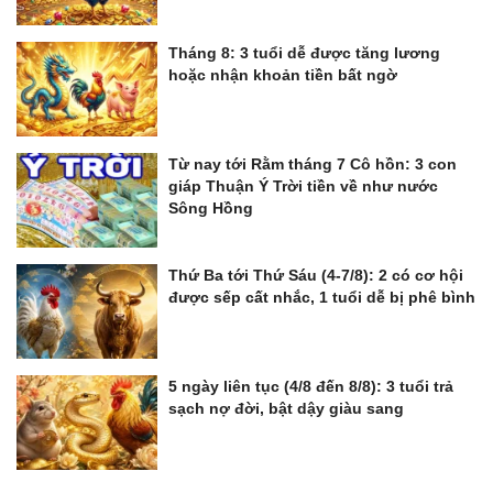
Tháng 8: 3 tuổi dễ được tăng lương
hoặc nhận khoản tiền bất ngờ
Từ nay tới Rằm tháng 7 Cô hồn: 3 con
giáp Thuận Ý Trời tiền về như nước
Sông Hồng
Thứ Ba tới Thứ Sáu (4-7/8): 2 có cơ hội
được sếp cất nhắc, 1 tuổi dễ bị phê bình
5 ngày liên tục (4/8 đến 8/8): 3 tuổi trả
sạch nợ đời, bật dậy giàu sang