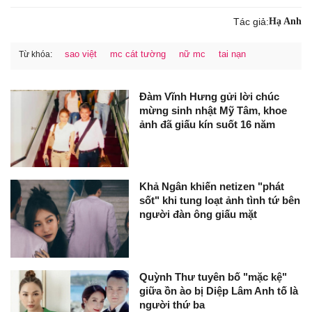
Tác giả:
Hạ Anh
sao việt
mc cát tường
nữ mc
tai nạn
Từ khóa:
Đàm Vĩnh Hưng gửi lời chúc
mừng sinh nhật Mỹ Tâm, khoe
ảnh đã giấu kín suốt 16 năm
Khả Ngân khiến netizen "phát
sốt" khi tung loạt ảnh tình tứ bên
người đàn ông giấu mặt
Quỳnh Thư tuyên bố "mặc kệ"
giữa ồn ào bị Diệp Lâm Anh tố là
người thứ ba