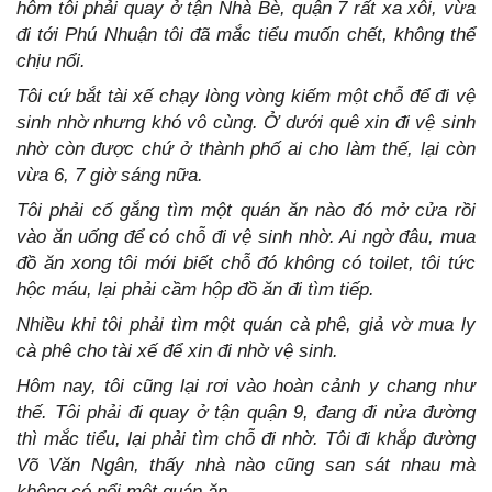
hôm tôi phải quay ở tận Nhà Bè, quận 7 rất xa xôi, vừa
đi tới Phú Nhuận tôi đã mắc tiểu muốn chết, không thể
chịu nổi.
Tôi cứ bắt tài xế chạy lòng vòng kiếm một chỗ để đi vệ
sinh nhờ nhưng khó vô cùng. Ở dưới quê xin đi vệ sinh
nhờ còn được chứ ở thành phố ai cho làm thế, lại còn
vừa 6, 7 giờ sáng nữa.
Tôi phải cố gắng tìm một quán ăn nào đó mở cửa rồi
vào ăn uống để có chỗ đi vệ sinh nhờ. Ai ngờ đâu, mua
đồ ăn xong tôi mới biết chỗ đó không có toilet, tôi tức
hộc máu, lại phải cầm hộp đồ ăn đi tìm tiếp.
Nhiều khi tôi phải tìm một quán cà phê, giả vờ mua ly
cà phê cho tài xế để xin đi nhờ vệ sinh.
Hôm nay, tôi cũng lại rơi vào hoàn cảnh y chang như
thế. Tôi phải đi quay ở tận quận 9, đang đi nửa đường
thì mắc tiểu, lại phải tìm chỗ đi nhờ. Tôi đi khắp đường
Võ Văn Ngân, thấy nhà nào cũng san sát nhau mà
không có nổi một quán ăn.