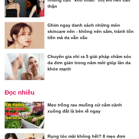
nhưng cực "khó nhằn" chị em nên cẩn
thận
Ghim ngay danh sách những món
skincare nên - không nên sắm, tránh tốn
tiền mà da vẫn xấu
Chuyên gia chỉ ra 5 giải pháp chăm sóc
da đơn giản trong năm mới giúp làn da
khỏe mạnh
Đọc nhiều
Mẹo trồng rau muống cứ cắm cành
xuống đất là bén rễ ngay
Rụng tóc mãi không hết? 8 mẹo đơn