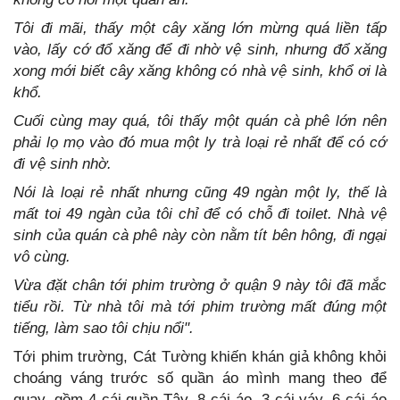
Tôi đi mãi, thấy một cây xăng lớn mừng quá liền tấp
vào, lấy cớ đổ xăng để đi nhờ vệ sinh, nhưng đổ xăng
xong mới biết cây xăng không có nhà vệ sinh, khổ ơi là
khổ.
Cuối cùng may quá, tôi thấy một quán cà phê lớn nên
phải lọ mọ vào đó mua một ly trà loại rẻ nhất để có cớ
đi vệ sinh nhờ.
Nói là loại rẻ nhất nhưng cũng 49 ngàn một ly, thế là
mất toi 49 ngàn của tôi chỉ để có chỗ đi toilet. Nhà vệ
sinh của quán cà phê này còn nằm tít bên hông, đi ngại
vô cùng.
Vừa đặt chân tới phim trường ở quận 9 này tôi đã mắc
tiểu rồi. Từ nhà tôi mà tới phim trường mất đúng một
tiếng, làm sao tôi chịu nổi".
Tới phim trường, Cát Tường khiến khán giả không khỏi
choáng váng trước số quần áo mình mang theo để
quay, gồm 4 cái quần Tây, 8 cái áo, 3 cái váy, 6 cái áo