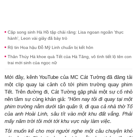
Cặp song sinh Hà Hồ tập chải răng: Lisa ngoan ngoãn 'thực
hành', Leon vài giây đã bày trò
Rộ tin Hoa hậu Đỗ Mỹ Linh chuẩn bị kết hôn
Thân Thúy Hà khoe quà Tết của Hà Tăng, vô tình tiết lộ tên con
trai mới sinh của ngọc nữ
Mới đây, kênh YouTube của MC Cát Tường đã đăng tải
một clip quay lại cảnh cô tới phim trường quay phim
Tết. Trên đường đi, Cát Tường gặp phải một sự cố nhỏ
nên tâm sự cùng khán giả:
"Hôm nay tôi đi quay tại một
phim trường nằm dưới tận quận 9, đi qua cả nhà thờ Tổ
của anh Hoài Linh, sâu tít vào một khu đất vắng. Phải
mấy năm trời tôi mới tới khu vực này làm việc.
Tôi muốn kể cho mọi người nghe một câu chuyện khó