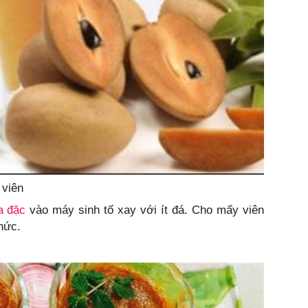
 viên
a đặc
vào máy sinh tố xay với ít đá. Cho mấy viên
hức.