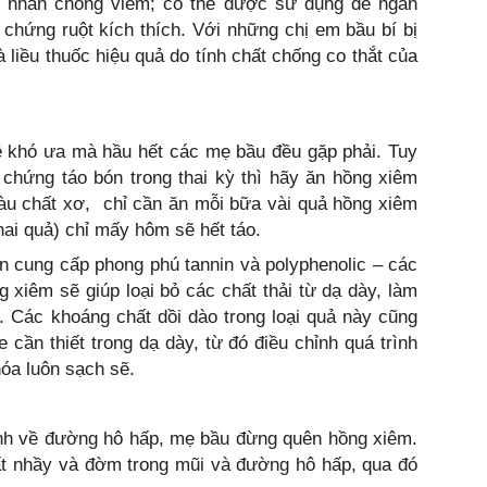
c nhân chống viêm; có thể được sử dụng để ngăn
 chứng ruột kích thích. Với những chị em bầu bí bị
 liều thuốc hiệu quả do tính chất chống co thắt của
đề khó ưa mà hầu hết các mẹ bầu đều gặp phải. Tuy
 chứng táo bón trong thai kỳ thì hãy ăn hồng xiêm
iàu chất xơ, chỉ cần ăn mỗi bữa vài quả hồng xiêm
hai quả) chỉ mấy hôm sẽ hết táo.
n cung cấp phong phú tannin và polyphenolic – các
g xiêm sẽ giúp loại bỏ các chất thải từ dạ dày, làm
. Các khoáng chất dồi dào trong loại quả này cũng
 cần thiết trong dạ dày, từ đó điều chỉnh quá trình
hóa luôn sạch sẽ.
ệnh về đường hô hấp, mẹ bầu đừng quên hồng xiêm.
hất nhầy và đờm trong mũi và đường hô hấp, qua đó