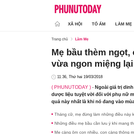
XÃ HỘI
TỔ ẤM
LÀM MẸ
Trang chủ
Làm Mẹ
Mẹ bầu thèm ngọt, 
vừa ngon miệng lại 
11:36, Thứ hai 19/03/2018
( PHUNUTODAY )
-
Ngoài giá trị di
dược liệu tuyệt vời đối với phụ nữ m
quả này nhất là khi nó đang vào mù
Tháng cữ, mẹ đừng làm những điều này 
Những điều mẹ bầu cần lưu ý khi mang th
Mẹ càng ôm con nhiều, con càng thông min