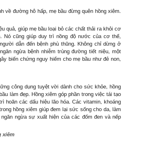
ệnh về đường hô hấp, mẹ bầu đừng quên hồng xiêm.
iệu quả, giúp mẹ bầu loại bỏ các chất thải ra khỏi cơ
n. Nó cũng giúp duy trì nồng độ nước của cơ thể,
 người dẫn đến bệnh phù thũng. Không chỉ dừng ở
 ngăn ngừa bệnh nhiễm trùng đường tiết niệu, một
 gây biến chứng nguy hiểm cho mẹ bầu như đẻ non,
hững công dụng tuyệt vời dành cho sức khỏe, hồng
 bầu làm đẹp. Hồng xiêm góp phần trong việc tái tạo
rì hoãn các dấu hiệu lão hóa. Các vitamin, khoáng
trong hồng xiêm giúp đem lại sức sống cho da, làm
à ngăn ngừa sự xuất hiện của các đốm đen và nếp
g xiêm