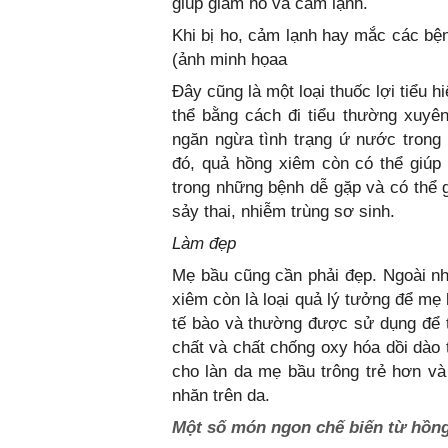
giúp giảm ho và cảm lạnh.
Khi bị ho, cảm lạnh hay mắc các b
(ảnh minh họaa
Đây cũng là một loại thuốc lợi tiểu h
thể bằng cách đi tiểu thường xuyê
ngăn ngừa tình trạng ứ nước trong
đó, quả hồng xiêm còn có thể giúp
trong những bệnh dễ gặp và có thể
sảy thai, nhiễm trùng sơ sinh.
Làm đẹp
Mẹ bầu cũng cần phải đẹp. Ngoài n
xiêm còn là loại quả lý tưởng để mẹ
tế bào và thường được sử dụng để t
chất và chất chống oxy hóa dồi dào 
cho làn da mẹ bầu trông trẻ hơn v
nhăn trên da.
Một số món ngon chế biến từ hồn