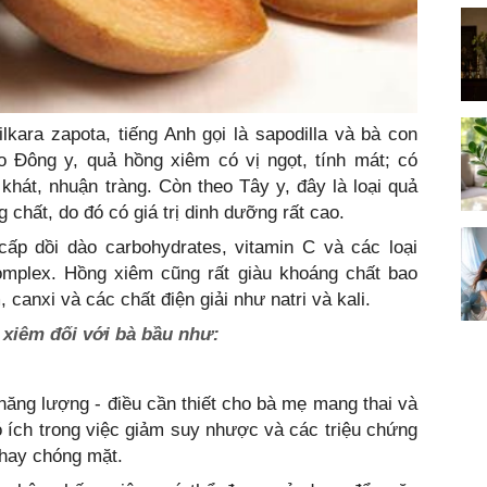
kara zapota, tiếng Anh gọi là sapodilla và bà con
 Đông y, quả hồng xiêm có vị ngọt, tính mát; có
 khát, nhuận tràng. Còn theo Tây y, đây là loại quả
 chất, do đó có giá trị dinh dưỡng rất cao.
ấp dồi dào carbohydrates, vitamin C và các loại
omplex. Hồng xiêm cũng rất giàu khoáng chất bao
canxi và các chất điện giải như natri và kali.
 xiêm đối với bà bầu như:
năng lượng - điều cần thiết cho bà mẹ mang thai và
ó ích trong việc giảm suy nhược và các triệu chứng
 hay chóng mặt.