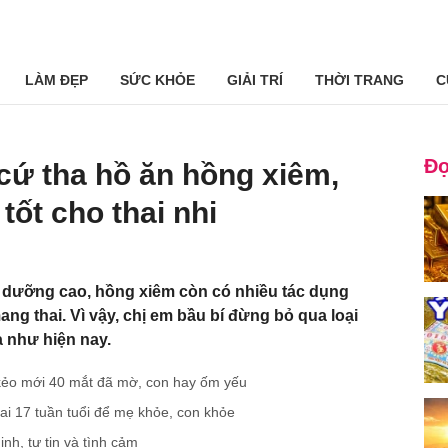
LÀM ĐẸP
SỨC KHỎE
GIẢI TRÍ
THỜI TRANG
C
Đọ
cứ tha hồ ăn hồng xiêm,
tốt cho thai nhi
nh dưỡng cao, hồng xiêm còn có nhiều tác dụng
ang thai. Vì vậy, chị em bầu bí đừng bỏ qua loại
a như hiện nay.
kẻo mới 40 mắt đã mờ, con hay ốm yếu
ai 17 tuần tuổi để mẹ khỏe, con khỏe
h, tự tin và tình cảm