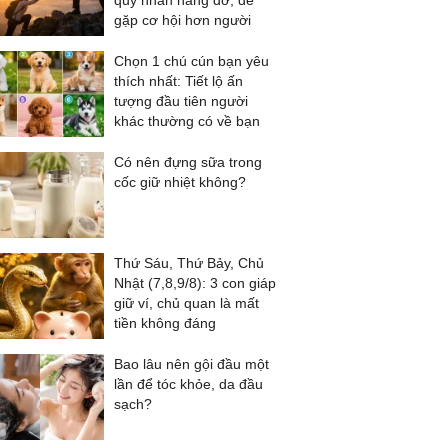
quý nhân nâng đỡ, dễ
gặp cơ hội hơn người
Chọn 1 chú cún bạn yêu
thích nhất: Tiết lộ ấn
tượng đầu tiên người
khác thường có về bạn
Có nên đựng sữa trong
cốc giữ nhiệt không?
Thứ Sáu, Thứ Bảy, Chủ
Nhật (7,8,9/8): 3 con giáp
giữ ví, chủ quan là mất
tiền không đáng
Bao lâu nên gội đầu một
lần để tóc khỏe, da đầu
sạch?