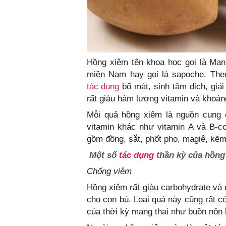
Hồng xiêm tên khoa học gọi là Manil
miền Nam hay gọi là sapoche. Theo
tác dụng
bổ mát, sinh tâm dịch, giải
rất giàu hàm lượng vitamin và khoáng
Mỗi quả hồng xiêm là nguồn cung c
vitamin khác như vitamin A và B-c
gồm đồng, sắt, phốt pho, magiê, kẽm, 
Một số
tác dụng
thần kỳ của hồng
Chống viêm
Hồng xiêm rất giàu carbohydrate và 
cho con bú. Loại quả này cũng rất c
của thời kỳ mang thai như buồn nôn