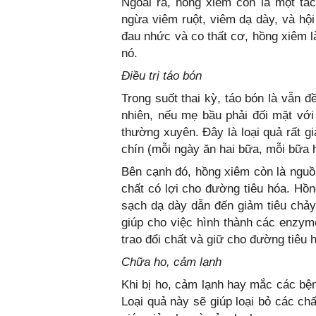
Ngoài ra, hồng xiêm còn là một tá
ngừa viêm ruột, viêm dạ dày, và hội
đau nhức và co thất cơ, hồng xiêm là
nó.
Điều trị táo bón
Trong suốt thai kỳ, táo bón là vẫn 
nhiên, nếu mẹ bầu phải đối mặt với
thường xuyên. Đây là loại quả rất g
chín (mỗi ngày ăn hai bữa, mỗi bữa 
Bên cạnh đó, hồng xiêm còn là nguồ
chất có lợi cho đường tiêu hóa. Hồn
sạch dạ dày dẫn đến giảm tiêu chảy
giúp cho việc hình thành các enzyme
trao đổi chất và giữ cho đường tiêu 
Chữa ho, cảm lạnh
Khi bị ho, cảm lạnh hay mắc các b
Loại quả này sẽ giúp loại bỏ các c