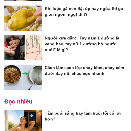
Khi luộc gà nên đặt úp hay ngửa thì gà
giòn ngon, ngọt thịt?
Người xưa dặn: "Tay nam 1 đường là
vàng bạc, tay nữ 1 đường bỏ người
nuôi" là gì?
Cách làm sạch lớp cháy khét, cháy xém
dưới đáy nồi chảo cực nhanh
Đọc nhiều
Tắm buổi sáng hay tắm buổi tối có lợi
hơn?