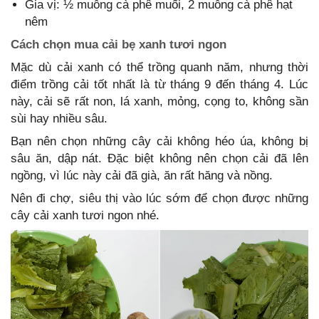
Gia vị: ½ muỗng cà phê muối, 2 muỗng cà phê hạt
nêm
Cách chọn mua cải bẹ xanh tươi ngon
Mặc dù cải xanh có thể trồng quanh năm, nhưng thời
điểm trồng cải tốt nhất là từ tháng 9 đến tháng 4. Lúc
này, cải sẽ rất non, lá xanh, mỏng, cọng to, không sần
sùi hay nhiều sâu.
Bạn nên chọn những cây cải không héo úa, không bị
sâu ăn, dập nát. Đặc biệt không nên chọn cải đã lên
ngồng, vì lúc này cải đã già, ăn rất hăng và nồng.
Nên đi chợ, siêu thị vào lúc sớm để chọn được những
cây cải xanh tươi ngon nhé.