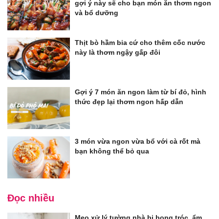
gợi ý này sẽ cho bạn món ăn thơm ngon
và bổ dưỡng
Thịt bò hầm bia cứ cho thêm cốc nước
này là thơm ngậy gấp đôi
Gợi ý 7 món ăn ngon làm từ bí đỏ, hình
thức đẹp lại thơm ngon hấp dẫn
3 món vừa ngon vừa bổ với cà rốt mà
bạn không thể bỏ qua
Đọc nhiều
Mẹo xử lý tường nhà bị bong tróc, ẩm