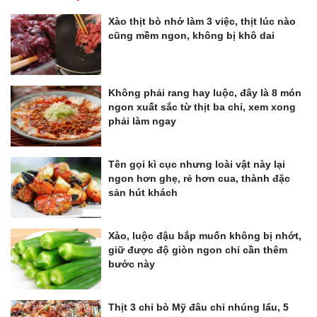
Xào thịt bò nhớ làm 3 việc, thịt lúc nào
cũng mềm ngon, không bị khô dai
Không phải rang hay luộc, đây là 8 món
ngon xuất sắc từ thịt ba chỉ, xem xong
phải làm ngay
Tên gọi kì cục nhưng loài vật này lại
ngon hơn ghẹ, rẻ hơn cua, thành đặc
sản hút khách
Xào, luộc đậu bắp muốn không bị nhớt,
giữ được độ giòn ngon chỉ cần thêm
bước này
Thịt 3 chỉ bò Mỹ đâu chỉ nhúng lẩu, 5