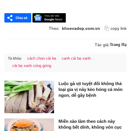
Theo:
khoevadep.com.vn
copy link
Tác giả:
Trang Hạ
cách chọn cải bẹ
canh cải bẹ xanh
Từ khóa:
cải bẹ xanh cùng gừng
Luộc gà vịt tuyệt đối không thả
loại gia vị này kẻo hỏng cả món
ngon, dễ gây bệnh
Miến xào làm theo cách này
không bết dính, không vón cục