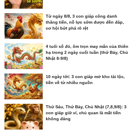
Từ ngày 8/8, 3 con giáp công danh
thăng tiến, nỗ lực sớm được đền đáp,
cơ hội bứt phá rõ rệt
4 tuổi số đỏ, ôm trọn may mắn của thiên
hạ trong 2 ngày cuối tuần (thứ Bảy, Chủ
Nhật 8-9/8)
10 ngày tới: 3 con giáp mở kho tài lộc,
tiền về từ nhiều nguồn
Thứ Sáu, Thứ Bảy, Chủ Nhật (7,8,9/8): 3
con giáp giữ ví, chủ quan là mất tiền
không đáng