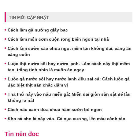
TIN MỚI CẬP NHẬT
Cách làm gà nướng giấy bạc
Cách làm món cơm cuộn rong biển ngon tại nhà
Cách làm sườn xào chua ngọt mềm tan không dai, càng ăn
càng cuốn
Luộc thịt nước sôi hay nước lạnh: Làm cách này thịt mềm
tan, trắng tinh nhìn là muốn ăn ngay
Luộc gà nước sôi hay nước lạnh đều sai cả: Cách luộc gà
đặc biệt thịt săn chắc đậm vị
Thả thứ náy vào nấu miến gà: Miến dai giòn sần sật để lâu
không lo nát
Cách nấu canh dưa chua hầm sườn bò ngon
Kho cá cho lá này vào: Cá nục xương, lên màu cánh rán
Tin nên đọc