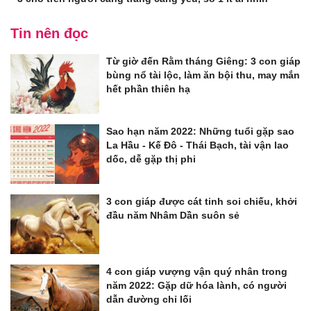
Tin nên đọc
Từ giờ đến Rằm tháng Giêng: 3 con giáp
bùng nổ tài lộc, làm ăn bội thu, may mắn
hết phần thiên hạ
Sao hạn năm 2022: Những tuổi gặp sao
La Hầu - Kế Đô - Thái Bạch, tài vận lao
dốc, dễ gặp thị phi
3 con giáp được cát tinh soi chiếu, khởi
đầu năm Nhâm Dần suôn sẻ
4 con giáp vượng vận quý nhân trong
năm 2022: Gặp dữ hóa lành, có người
dẫn đường chỉ lối