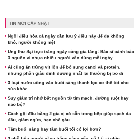
TIN MỚI CẬP NHẬT
Ngồi điều hòa cả ngày cần lưu ý điều này để da không
khô, người không mệt
Ung thư đại trực tràng ngày càng gia tăng: Bác sĩ cảnh báo
3 nguồn vi nhựa nhiều người vẫn dùng mỗi ngày
Ai cũng ăn trứng vịt lộn để bổ sung canxi và protein,
nhưng phần giàu dinh dưỡng nhất lại thường bị bỏ đi
3 loại nước uống vào buổi sáng thanh lọc cơ thể tốt cho
sức khỏe
Suy giảm trí nhớ bắt nguồn từ tim mạch, đường ruột hay
não bộ?
Cách gội đầu bằng 2 gia vị có sẵn trong bếp giúp sạch da
đầu, giảm ngứa, hạn chế gàu
Tắm buổi sáng hay tắm buổi tối có lợi hơn?
3 chỗ trên người càng trắng càng yếu, số 1 ít ai nhìn