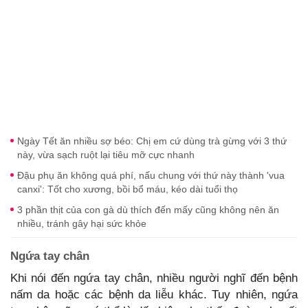
Ngày Tết ăn nhiều sợ béo: Chị em cứ dùng trà gừng với 3 thứ
này, vừa sạch ruột lại tiêu mỡ cực nhanh
Đậu phụ ăn không quá phí, nấu chung với thứ này thành 'vua
canxi': Tốt cho xương, bồi bổ máu, kéo dài tuổi thọ
3 phần thịt của con gà dù thích đến mấy cũng không nên ăn
nhiều, tránh gây hại sức khỏe
Ngứa tay chân
Khi nói đến ngứa tay chân, nhiều người nghĩ đến bệnh
nấm da hoặc các bệnh da liễu khác. Tuy nhiên, ngứa