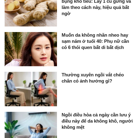
bụng khó tiêu: Lấy 1 củ gừng và
làm theo cách này, hiệu quả bất
ngờ
Muốn da không nhăn nheo hay
sạm nám ở tuổi 40: Phụ nữ cần
có 6 thói quen bất di bất dịch
Thường xuyên ngồi vắt chéo
chân có ảnh hưởng gì?
Ngồi điều hòa cả ngày cần lưu ý
điều này để da không khô, người
không mệt