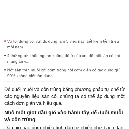
Vỏ tỏi đừng vội vứt đi, dùng làm 5 việc này, tiết kiệm tiền triệu
mỗi năm
4 thứ người khôn ngoan không để ở cốp xe, để một lần có khi
mang tai vạ
Nốt sần trên muôi xới cơm trong nồi cơm điện có tác dụng gì?
90% không biết tận dụng
Để đuổi muỗi và côn trùng bằng phương pháp tự chế từ
các nguyên liệu sẵn có, chúng ta có thể áp dụng một
cách đơn giản và hiệu quả.
Nhỏ một giọt dầu gió vào hành tây để đuổi muỗi
và côn trùng
Dầu gió bao gồm nhiều tinh dầu tự nhiên như bạch đàn,