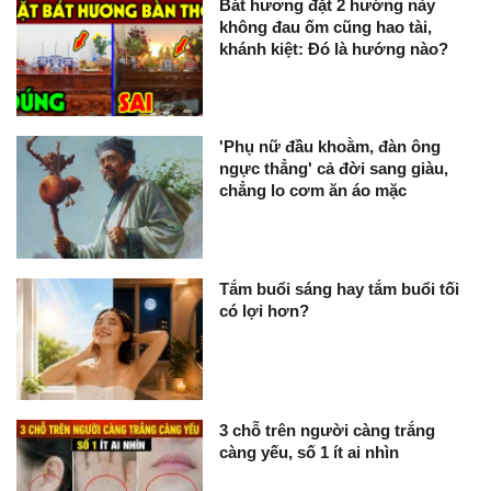
Bát hương đặt 2 hướng này
không đau ốm cũng hao tài,
khánh kiệt: Đó là hướng nào?
'Phụ nữ đầu khoằm, đàn ông
ngực thẳng' cả đời sang giàu,
chẳng lo cơm ăn áo mặc
Tắm buổi sáng hay tắm buổi tối
có lợi hơn?
3 chỗ trên người càng trắng
càng yếu, số 1 ít ai nhìn