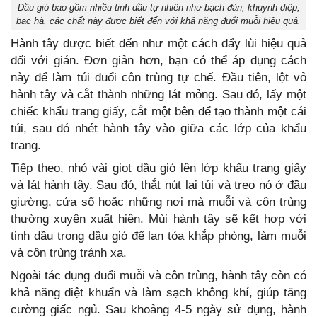
Dầu gió bao gồm nhiều tinh dầu tự nhiên như bạch đàn, khuynh diệp,
bạc hà, các chất này được biết đến với khả năng đuổi muỗi hiệu quả.
Hành tây được biết đến như một cách đẩy lùi hiệu quả
đối với gián. Đơn giản hơn, bạn có thể áp dụng cách
này để làm túi đuổi côn trùng tự chế. Đầu tiên, lột vỏ
hành tây và cắt thành những lát mỏng. Sau đó, lấy một
chiếc khẩu trang giấy, cắt một bên để tạo thành một cái
túi, sau đó nhét hành tây vào giữa các lớp của khẩu
trang.
Tiếp theo, nhỏ vài giọt dầu gió lên lớp khẩu trang giấy
và lát hành tây. Sau đó, thắt nút lại túi và treo nó ở đầu
giường, cửa sổ hoặc những nơi mà muỗi và côn trùng
thường xuyên xuất hiện. Mùi hành tây sẽ kết hợp với
tinh dầu trong dầu gió để lan tỏa khắp phòng, làm muỗi
và côn trùng tránh xa.
Ngoài tác dụng đuổi muỗi và côn trùng, hành tây còn có
khả năng diệt khuẩn và làm sạch không khí, giúp tăng
cường giấc ngủ. Sau khoảng 4-5 ngày sử dụng, hành