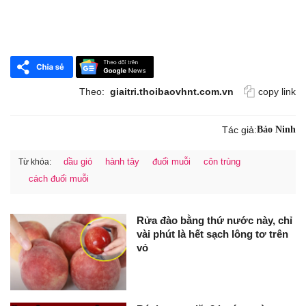
Theo:
giaitri.thoibaovhnt.com.vn
copy link
Tác giả:
Bảo Ninh
dầu gió
hành tây
đuổi muỗi
côn trùng
Từ khóa:
cách đuổi muỗi
Rửa đào bằng thứ nước này, chỉ
vài phút là hết sạch lông tơ trên
vỏ