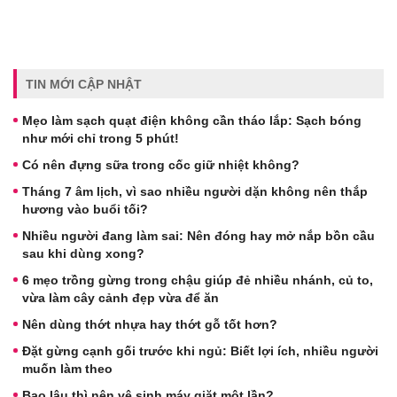
TIN MỚI CẬP NHẬT
Mẹo làm sạch quạt điện không cần tháo lắp: Sạch bóng
như mới chỉ trong 5 phút!
Có nên đựng sữa trong cốc giữ nhiệt không?
Tháng 7 âm lịch, vì sao nhiều người dặn không nên thắp
hương vào buổi tối?
Nhiều người đang làm sai: Nên đóng hay mở nắp bồn cầu
sau khi dùng xong?
6 mẹo trồng gừng trong chậu giúp đẻ nhiều nhánh, củ to,
vừa làm cây cảnh đẹp vừa để ăn
Nên dùng thớt nhựa hay thớt gỗ tốt hơn?
Đặt gừng cạnh gối trước khi ngủ: Biết lợi ích, nhiều người
muốn làm theo
Bao lâu thì nên vệ sinh máy giặt một lần?