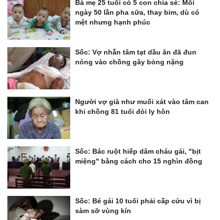
Bà mẹ 25 tuổi có 5 con chia sẻ: Mỗi
ngày 50 lần pha sữa, thay bỉm, dù có
mệt nhưng hạnh phúc
Sốc: Vợ nhẫn tâm tạt dầu ăn đã đun
nóng vào chồng gây bỏng nặng
Người vợ già như muối xát vào tâm can
khi chồng 81 tuổi đòi ly hôn
Sốc: Bác ruột hiếp dâm cháu gái, "bịt
miệng" bằng cách cho 15 nghìn đồng
Sốc: Bé gái 10 tuổi phải cấp cứu vì bị
sàm sỡ vùng kín