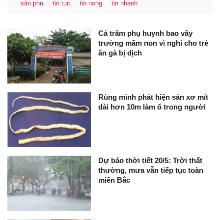
sản phụ
tin tuc
tin nong
tin nhanh
Cả trăm phụ huynh bao vây
trường mầm non vì nghi cho trẻ
ăn gà bị dịch
Rùng mình phát hiện sán xơ mít
dài hơn 10m làm ổ trong người
Dự báo thời tiết 20/5: Trời thất
thường, mưa vẫn tiếp tục toàn
miền Bắc