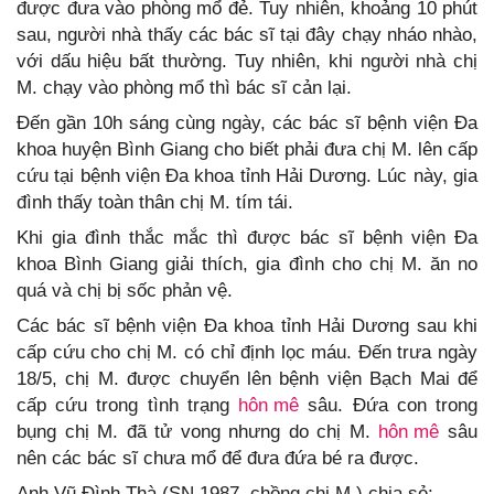
được đưa vào phòng mổ đẻ. Tuy nhiên, khoảng 10 phút
sau, người nhà thấy các bác sĩ tại đây chạy nháo nhào,
với dấu hiệu bất thường. Tuy nhiên, khi người nhà chị
M. chạy vào phòng mổ thì bác sĩ cản lại.
Đến gần 10h sáng cùng ngày, các bác sĩ bệnh viện Đa
khoa huyện Bình Giang cho biết phải đưa chị M. lên cấp
cứu tại bệnh viện Đa khoa tỉnh Hải Dương. Lúc này, gia
đình thấy toàn thân chị M. tím tái.
Khi gia đình thắc mắc thì được bác sĩ bệnh viện Đa
khoa Bình Giang giải thích, gia đình cho chị M. ăn no
quá và chị bị sốc phản vệ.
Các bác sĩ bệnh viện Đa khoa tỉnh Hải Dương sau khi
cấp cứu cho chị M. có chỉ định lọc máu. Đến trưa ngày
18/5, chị M. được chuyển lên bệnh viện Bạch Mai để
cấp cứu trong tình trạng
hôn mê
sâu. Đứa con trong
bụng chị M. đã tử vong nhưng do chị M.
hôn mê
sâu
nên các bác sĩ chưa mổ để đưa đứa bé ra được.
Anh Vũ Đình Thà (SN 1987, chồng chị M.) chia sẻ: