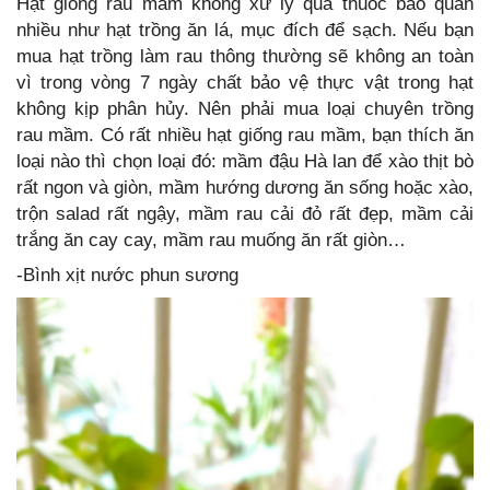
Hạt giống rau mầm không xử lý qua thuốc bảo quản
nhiều như hạt trồng ăn lá, mục đích để sạch. Nếu bạn
mua hạt trồng làm rau thông thường sẽ không an toàn
vì trong vòng 7 ngày chất bảo vệ thực vật trong hạt
không kịp phân hủy. Nên phải mua loại chuyên trồng
rau mầm. Có rất nhiều hạt giống rau mầm, bạn thích ăn
loại nào thì chọn loại đó: mầm đậu Hà lan để xào thịt bò
rất ngon và giòn, mầm hướng dương ăn sống hoặc xào,
trộn salad rất ngậy, mầm rau cải đỏ rất đẹp, mầm cải
trắng ăn cay cay, mầm rau muống ăn rất giòn…
-Bình xịt nước phun sương