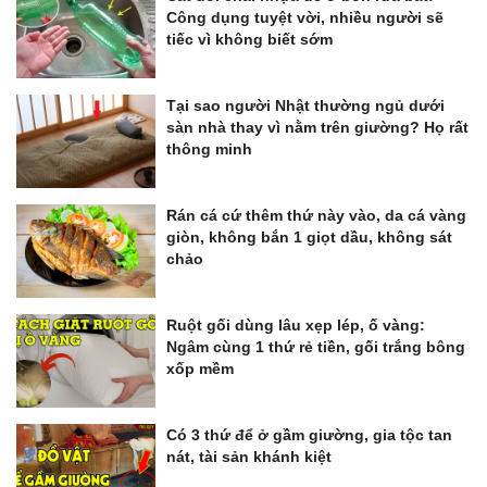
Công dụng tuyệt vời, nhiều người sẽ
tiếc vì không biết sớm
Tại sao người Nhật thường ngủ dưới
sàn nhà thay vì nằm trên giường? Họ rất
thông minh
Rán cá cứ thêm thứ này vào, da cá vàng
giòn, không bắn 1 giọt dầu, không sát
chảo
Ruột gối dùng lâu xẹp lép, ố vàng:
Ngâm cùng 1 thứ rẻ tiền, gối trắng bông
xốp mềm
Có 3 thứ để ở gầm giường, gia tộc tan
nát, tài sản khánh kiệt