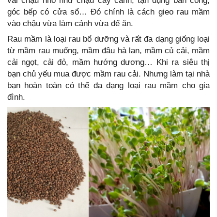
vài chậu nhỏ như chậu cây cảnh, tận dụng ban công,
góc bếp có cửa sổ… Đó chính là cách gieo rau mầm
vào chậu vừa làm cảnh vừa để ăn.
Rau mầm là loại rau bổ dưỡng và rất đa dạng giống loại
từ mầm rau muống, mầm đậu hà lan, mầm củ cải, mầm
cải ngọt, cải đỏ, mầm hướng dương… Khi ra siêu thị
bạn chủ yếu mua được mầm rau cải. Nhưng làm tại nhà
bạn hoàn toàn có thể đa dạng loại rau mầm cho gia
đình.