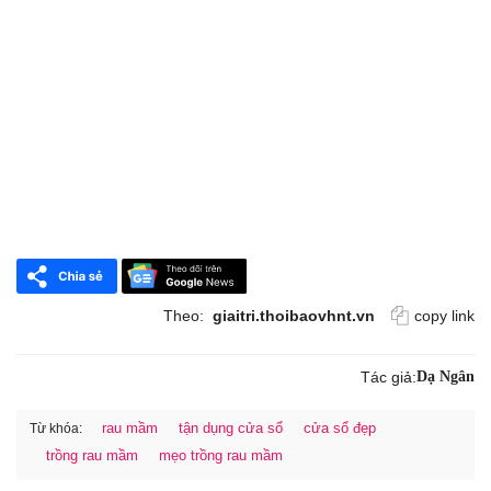
Theo:
giaitri.thoibaovhnt.vn
copy link
Tác giả:
Dạ Ngân
rau mầm
tận dụng cửa sổ
cửa sổ đẹp
Từ khóa:
trồng rau mầm
mẹo trồng rau mầm