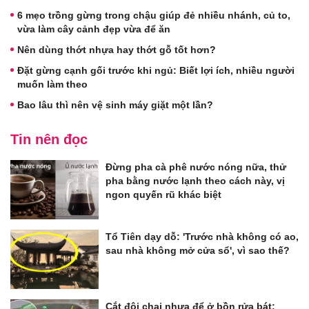
6 mẹo trồng gừng trong chậu giúp đẻ nhiều nhánh, củ to,
vừa làm cây cảnh đẹp vừa để ăn
Nên dùng thớt nhựa hay thớt gỗ tốt hơn?
Đặt gừng cạnh gối trước khi ngủ: Biết lợi ích, nhiều người
muốn làm theo
Bao lâu thì nên vệ sinh máy giặt một lần?
Tin nên đọc
Đừng pha cà phê nước nóng nữa, thử
pha bằng nước lạnh theo cách này, vị
ngon quyến rũ khác biệt
Tổ Tiên dạy dỗ: 'Trước nhà không có ao,
sau nhà không mở cửa sổ', vì sao thế?
Cắt đôi chai nhựa để ở bồn rửa bát: