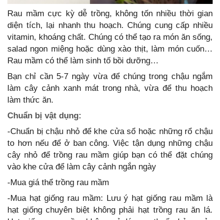
Rau mầm cực kỳ dễ trồng, không tốn nhiều thời gian
diện tích, lại nhanh thu hoạch. Chúng cung cấp nhiều
vitamin, khoáng chất. Chúng có thể tạo ra món ăn sống,
salad ngon miệng hoặc dùng xào thịt, làm món cuốn…
Rau mầm có thể làm sinh tố bồi dưỡng…
Bạn chỉ cần 5-7 ngày vừa để chúng trong chậu ngắm
làm cây cảnh xanh mát trong nhà, vừa để thu hoạch
làm thức ăn.
Chuẩn bị vật dụng:
-Chuẩn bị chậu nhỏ để khe cửa sổ hoặc những rổ chậu
to hơn nếu để ở ban công. Việc tận dụng những chậu
cây nhỏ để trồng rau mầm giúp bạn có thể đặt chúng
vào khe cửa để làm cây cảnh ngắn ngày
-Mua giá thể trồng rau mầm
-Mua hạt giống rau mầm: Lưu ý hạt giống rau mầm là
hạt giống chuyên biệt không phải hạt trồng rau ăn lá.