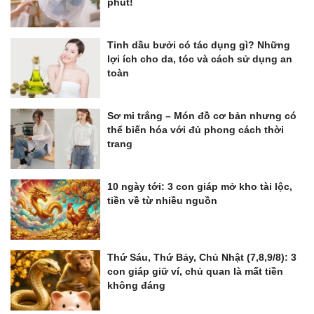
phút!
Tinh dầu bưởi có tác dụng gì? Những
lợi ích cho da, tóc và cách sử dụng an
toàn
Sơ mi trắng – Món đồ cơ bản nhưng có
thể biến hóa với đủ phong cách thời
trang
10 ngày tới: 3 con giáp mở kho tài lộc,
tiền về từ nhiều nguồn
Thứ Sáu, Thứ Bảy, Chủ Nhật (7,8,9/8): 3
con giáp giữ ví, chủ quan là mất tiền
không đáng