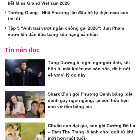
kết Miss Grand Vietnam 2026
Trường Giang - Nhã Phương lần đầu hé lộ diện mạo con
trai út
Tập 5 "Anh trai vượt ngàn chông gai 2026": Jun Phạm
vươn lên dẫn đầu bảng xếp hạng cá nhân
Tin nên đọc
Tùng Dương bị nghi ngờ giới tính, kết
hôn bí mật khiến mẹ còn sốc, rất ít nói
về vợ vì lý do này
Shark Bình gọi Phương Oanh bằng biệt
danh gây ngỡ ngàng, lại còn hứa hẹn
cho vợ tắm bằng bia
Chuẩn con đại gia, con gái Cường Đô La
– Đàm Thu Trang lộ ảnh chơi golf từ khi
mới hơn một tuổi