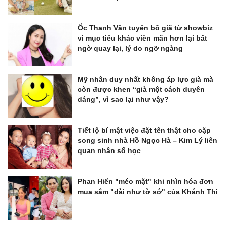
Ốc Thanh Vân tuyên bố giã từ showbiz
vì mục tiêu khác viên mãn hơn lại bất
ngờ quay lại, lý do ngỡ ngàng
Mỹ nhân duy nhất không áp lực già mà
còn được khen “già một cách duyên
dáng”, vì sao lại như vậy?
Tiết lộ bí mật việc đặt tên thật cho cặp
song sinh nhà Hồ Ngọc Hà – Kim Lý liên
quan nhân số học
Phan Hiển "méo mặt" khi nhìn hóa đơn
mua sắm "dài như tờ sớ" của Khánh Thi