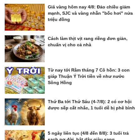
Giá vàng hôm nay 4/8: Đảo chiều giảm
mạnh, SJC và vàng nhẫn "bốc hơi" nửa
triệu đồng
Cách làm thịt vịt rang riềng đơn giản,
chuẩn vị cho cả nhà
Từ nay tới Rằm tháng 7 Cô hồn: 3 con
giáp Thuận Ý Trời tiền về như nước
Sông Hồng
Thứ Ba tới Thứ Sáu (4-7/8): 2 có cơ hội
được sếp cất nhắc, 1 tuổi dễ bị phê bình
5 ngày liên tục (4/8 đến 8/8): 3 tuổi trả
sạch nợ đời, bật dậy giàu sang