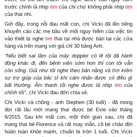
trước chính là nhịp
tim
của chị chứ không phải nhịp
tim
của thai nhi.
Giờ đây, trong nỗi đau mất con, chị Vicki đã lên tiếng
khuyến cáo các mẹ bầu về mối nguy hiểm của việc tin
vào thiết bị nghe
tim
thai tại nhà được bán tại các cửa
hàng và trên mạng với giá chỉ 30 bảng Anh.
“Nếu biết sai lầm của máy doppler có lẽ tôi đã hành
động khác đi, đến bệnh viện sớm hơn thì con tôi vẫn
còn sống. Giá như tôi nghe theo bản năng và tìm kiếm
sự trợ giúp của bác sĩ khi cảm nhận được có điều gì
bất thường. Âm thanh tôi nghe được là nhịp
tim
của
chính tôi”
, chị Vicki đau đớn chia sẻ.
Chị Vicki và chồng - anh Stephen (30 tuổi) - đã mong
đợi rất lâu mới mang thai được bé Evie vào tháng
6/2015. Sau khi mất con, một thời gian sau, chị đã
mang thai bé Florence và rất may mắn, cô bé chào đời
hoàn toàn khỏe mạnh, chuẩn bị tròn 1 tuổi. Chị Vicki