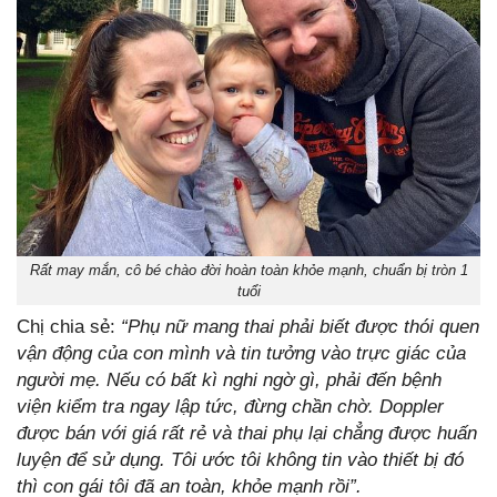
Rất may mắn, cô bé chào đời hoàn toàn khỏe mạnh, chuẩn bị tròn 1
tuổi
Chị chia sẻ:
“Phụ nữ mang thai phải biết được thói quen
vận động của con mình và tin tưởng vào trực giác của
người mẹ. Nếu có bất kì nghi ngờ gì, phải đến bệnh
viện kiểm tra ngay lập tức, đừng chần chờ. Doppler
được bán với giá rất rẻ và thai phụ lại chẳng được huấn
luyện để sử dụng. Tôi ước tôi không tin vào thiết bị đó
thì con gái tôi đã an toàn, khỏe mạnh rồi”.