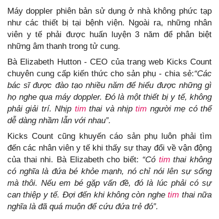
Máy doppler phiên bản sử dụng ở nhà không phức tạp
như các thiết bị tại bệnh viện. Ngoài ra, những nhân
viên y tế phải được huấn luyện 3 năm để phân biệt
những âm thanh trong tử cung.
Bà Elizabeth Hutton - CEO của trang web Kicks Count
chuyên cung cấp kiến thức cho sản phụ - chia sẻ:
“Các
bác sĩ được đào tạo nhiều năm để hiểu được những gì
họ nghe qua máy doppler. Đó là một thiết bị y tế, không
phải giải trí. Nhịp
tim
thai và nhịp
tim
người mẹ có thể
dễ dàng nhầm lẫn với nhau”.
Kicks Count cũng khuyến cáo sản phụ luôn phải tìm
đến các nhân viên y tế khi thấy sự thay đổi về vận động
của thai nhi. Bà Elizabeth cho biết:
“Có
tim
thai không
có nghĩa là đứa bé khỏe mạnh, nó chỉ nói lên sự sống
mà thôi. Nếu em bé gặp vấn đề, đó là lúc phải có sự
can thiệp y tế. Đợi đến khi không còn nghe
tim
thai nữa
nghĩa là đã quá muộn để cứu đứa trẻ đó”.