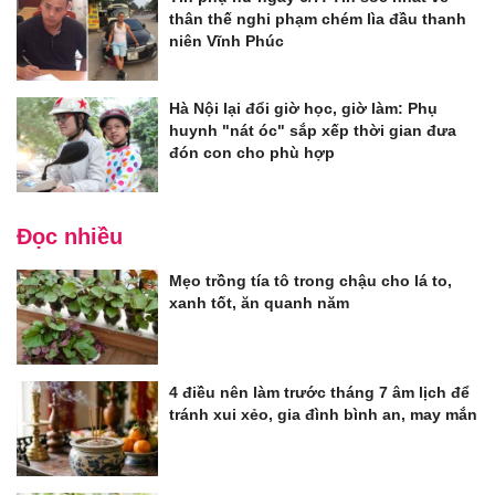
thân thế nghi phạm chém lìa đầu thanh
niên Vĩnh Phúc
Hà Nội lại đổi giờ học, giờ làm: Phụ
huynh "nát óc" sắp xếp thời gian đưa
đón con cho phù hợp
Đọc nhiều
Mẹo trồng tía tô trong chậu cho lá to,
xanh tốt, ăn quanh năm
4 điều nên làm trước tháng 7 âm lịch để
tránh xui xẻo, gia đình bình an, may mắn