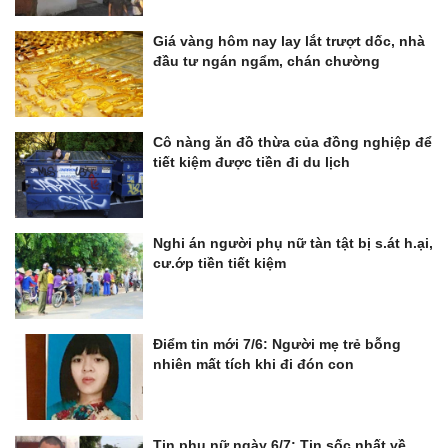
Giá vàng hôm nay lay lắt trượt dốc, nhà
đầu tư ngán ngẩm, chán chường
Cô nàng ăn đồ thừa của đồng nghiệp để
tiết kiệm được tiền đi du lịch
Nghi án người phụ nữ tàn tật bị s.át h.ại,
cư.ớp tiền tiết kiệm
Điểm tin mới 7/6: Người mẹ trẻ bỗng
nhiên mất tích khi đi đón con
Tin phụ nữ ngày 6/7: Tin sốc nhất về