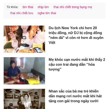
tim thai
nhịp tim
thai nhi chết trong bụng mẹ
Từ khóa:
thai nhi chết lưu
nghe tim thai
Du lịch New York chỉ hơn 20
triệu đồng, nữ DJ bị cộng đồng
"ném đá" vì còn rẻ hơn đi xuyên
Việt
Mẹ khóc cạn nước mắt khi thấy 2
cậu con trai đang dần “hóa
tượng”
Nhan sắc của bà mẹ trẻ khiến
dân mạng rơi nước mắt khi hát
tặng con gái trong ngày cưới