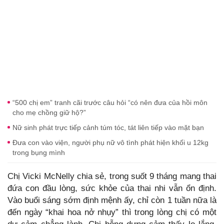
“500 chị em” tranh cãi trước câu hỏi “có nên đưa của hồi môn
cho mẹ chồng giữ hộ?”
Nữ sinh phát trực tiếp cảnh túm tóc, tát liên tiếp vào mặt bạn
Đưa con vào viện, người phụ nữ vô tình phát hiện khối u 12kg
trong bụng mình
Chị Vicki McNelly chia sẻ, trong suốt 9 tháng mang thai
đứa con đầu lòng, sức khỏe của thai nhi vẫn ổn định.
Vào buổi sáng sớm định mệnh ấy, chỉ còn 1 tuần nữa là
đến ngày “khai hoa nở nhụy” thì trong lòng chị có một