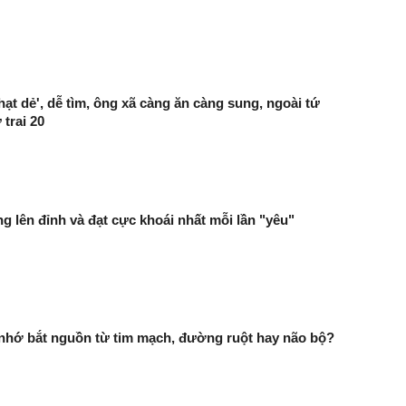
ạt dẻ', dễ tìm, ông xã càng ăn càng sung, ngoài tứ
trai 20
g lên đỉnh và đạt cực khoái nhất mỗi lần "yêu"
 nhớ bắt nguồn từ tim mạch, đường ruột hay não bộ?