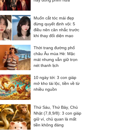
này đóng phim nữa
Muốn cắt tóc mái đẹp
đừng quyết định vội: 5
điều nên cân nhắc trước
khi thay đổi diện mạo
Thời trang đường phố
châu Âu mùa Hè: Mặc
mát nhưng vẫn giữ trọn
nét thanh lịch
10 ngày tới: 3 con giáp
mở kho tài lộc, tiền về từ
nhiều nguồn
Thứ Sáu, Thứ Bảy, Chủ
Nhật (7,8,9/8): 3 con giáp
giữ ví, chủ quan là mất
tiền không đáng