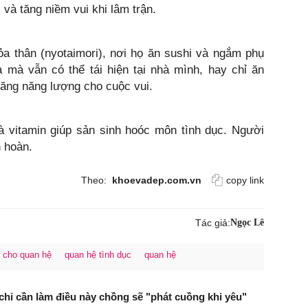
c và tăng niềm vui khi lâm trận.
a thân (nyotaimori), nơi họ ăn sushi và ngắm phụ
 mà vẫn có thể tái hiện tại nhà mình, hay chỉ ăn
tăng năng lượng cho cuộc vui.
à vitamin giúp sản sinh hoóc môn tình dục. Người
h hoàn.
Theo:
khoevadep.com.vn
copy link
Tác giả:
Ngọc Lê
t cho quan hệ
quan hệ tình dục
quan hệ
hỉ cần làm điều này chồng sẽ "phát cuồng khi yêu"