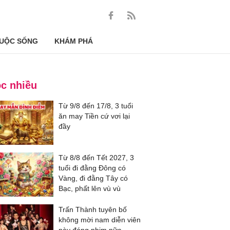
UỘC SỐNG
KHÁM PHÁ
c nhiều
Từ 9/8 đến 17/8, 3 tuổi
ăn may Tiền cứ vơi lại
đầy
Từ 8/8 đến Tết 2027, 3
tuổi đi đằng Đông có
Vàng, đi đằng Tây có
Bạc, phất lên vù vù
Trấn Thành tuyên bố
không mời nam diễn viên