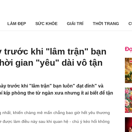
LÀM ĐẸP
SỨC KHỎE
GIẢI TRÍ
THỜI TRANG
C
Đọ
trước khi "lâm trận" bạn
thời gian "yêu" dài vô tận
y trước khi "lâm trận" bạn luôn" đạt đỉnh" và
 bí kíp phòng the từ ngàn xưa nhưng ít ai biết để tận
g nhất, khiến chàng mê mẩn chẳng bao giờ hết yêu thương
ờ được làm điều này sau khi quan hệ - chú ý kẻo hối không