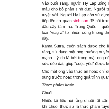
Vào buổi sáng, người Hy Lạp uống 
máu cho bộ phận sinh dục. Người ta
tuyệt vời. Người Hy Lạp còn sử dụng
tiếp lên cơ quan
sinh sản
để bôi trơn
dầu cây tầm ma. Trung Quốc – quốc 
loại “viagra” tự nhiên cũng không t
này.
Kama Sutra, cuốn sách được cho l
rằng, sử dụng mật ong thường xuyên 
mạnh. Lý do là bởi trong mật ong c
sức dẻo dai, giúp “cuộc yêu” được k
Cho mật ong vào thức ăn hoặc chỉ dù
dùng trước hoặc trong quá trình quan
Thực phẩm khác
Chuối
Nhiều tài liệu nói rằng chuối rất c
khi chuối thực sự là thực phẩm tu