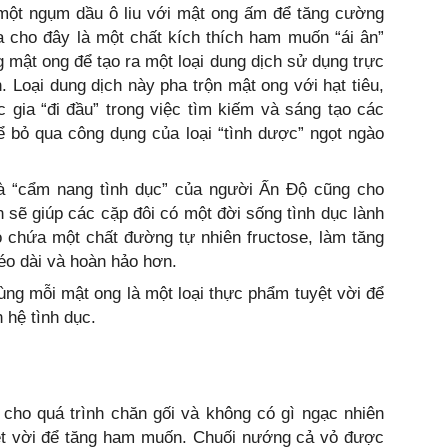
một ngụm dầu ô liu với mật ong ấm để tăng cường
 cho đây là một chất kích thích ham muốn “ái ân”
 mật ong để tạo ra một loại dung dịch sử dụng trực
. Loại dung dịch này pha trộn mật ong với hạt tiêu,
gia “đi đầu” trong việc tìm kiếm và sáng tạo các
hể bỏ qua công dụng của loại “tình dược” ngọt ngào
à “cẩm nang tình dục” của người Ấn Độ cũng cho
sẽ giúp các cặp đôi có một đời sống tình dục lành
ó chứa một chất đường tự nhiên fructose, làm tăng
éo dài và hoàn hảo hơn.
ng mỗi mật ong là một loại thực phẩm tuyệt vời để
 hệ tình dục.
ần cho quá trình chăn gối và không có gì ngạc nhiên
yệt vời để tăng ham muốn. Chuối nướng cả vỏ được