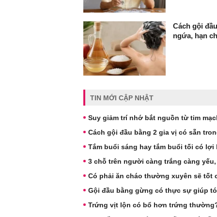
Cách gội đầu
ngứa, hạn c
TIN MỚI CẬP NHẬT
Suy giảm trí nhớ bắt nguồn từ tim mạ
Cách gội đầu bằng 2 gia vị có sẵn tro
Tắm buổi sáng hay tắm buổi tối có lợi
3 chỗ trên người càng trắng càng yếu, s
Có phải ăn cháo thường xuyên sẽ tốt 
Gội đầu bằng gừng có thực sự giúp t
Trứng vịt lộn có bổ hơn trứng thườn