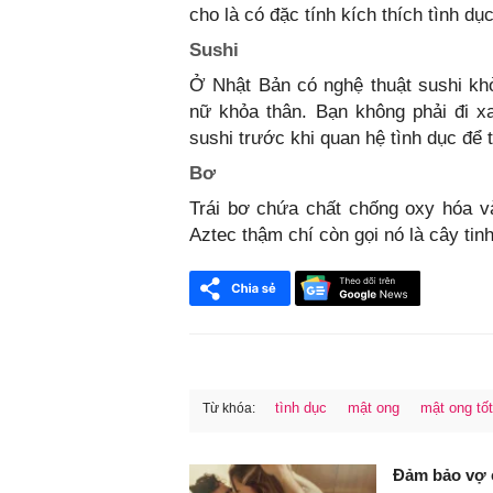
cho là có đặc tính kích thích tình dụ
Sushi
Ở Nhật Bản có nghệ thuật sushi khỏ
nữ khỏa thân. Bạn không phải đi xa
sushi trước khi quan hệ tình dục để 
Bơ
Trái bơ chứa chất chống oxy hóa v
Aztec thậm chí còn gọi nó là cây tin
tình dục
mật ong
mật ong tố
Từ khóa:
FaceBook
Đảm bảo vợ c