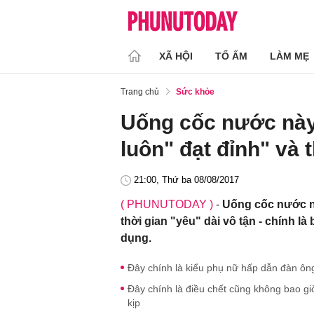
XÃ HỘI
TỔ ẤM
LÀM MẸ
Trang chủ
Sức khỏe
Uống cốc nước này 
luôn" đạt đỉnh" và 
21:00, Thứ ba 08/08/2017
( PHUNUTODAY )
-
Uống cốc nước nà
thời gian "yêu" dài vô tận - chính là
dụng.
Đây chính là kiểu phụ nữ hấp dẫn đàn ôn
Đây chính là điều chết cũng không bao gi
kịp