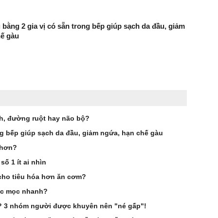
 bằng 2 gia vị có sẵn trong bếp giúp sạch da đầu, giảm
hế gàu
ch, đường ruột hay não bộ?
ng bếp giúp sạch da đầu, giảm ngứa, hạn chế gàu
 hơn?
ố 1 ít ai nhìn
cho tiêu hóa hơn ăn cơm?
óc mọc nhanh?
g? 3 nhóm người được khuyên nên "né gấp"!