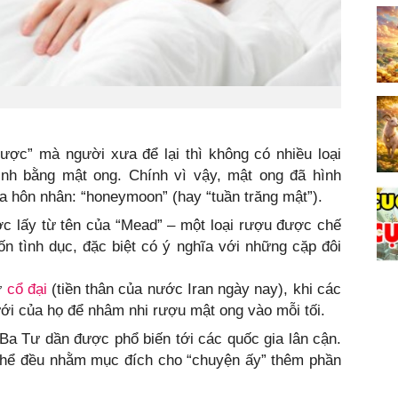
 dược” mà người xưa để lại thì không có nhiều loại
nh bằng mật ong. Chính vì vậy, mật ong đã hình
a hôn nhân: “honeymoon” (hay “tuần trăng mật”).
ợc lấy từ tên của “Mead” – một loại rượu được chế
 tình dục, đặc biệt có ý nghĩa với những cặp đôi
ư
cổ đại
(tiền thân của nước Iran ngày nay), khi các
ới của họ để nhâm nhi rượu mật ong vào mỗi tối.
 Ba Tư dần được phổ biến tới các quốc gia lân cận.
 thể đều nhằm mục đích cho “chuyện ấy” thêm phần