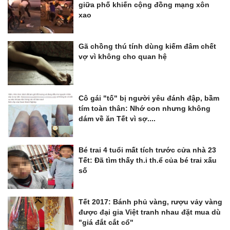
giữa phố khiến cộng đồng mạng xôn
xao
Gã chồng thú tính dùng kiếm đâm chết
vợ vì không cho quan hệ
Cô gái "tố" bị người yêu đánh đập, bầm
tím toàn thân: Nhớ con nhưng không
dám về ăn Tết vì sợ....
Bé trai 4 tuổi mất tích trước cửa nhà 23
Tết: Đã tìm thấy th.i th.ể của bé trai xấu
số
Tết 2017: Bánh phủ vàng, rượu vảy vàng
được đại gia Việt tranh nhau đặt mua dù
"giá đắt cắt cổ"