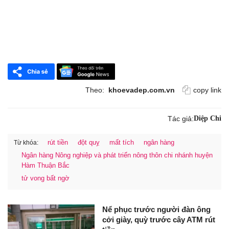
Theo:
khoevadep.com.vn
copy link
Tác giả:
Diệp Chi
rút tiền
đột quỵ
mất tích
ngân hàng
Từ khóa:
Ngân hàng Nông nghiệp và phát triển nông thôn chi nhánh huyện
Hàm Thuận Bắc
tử vong bất ngờ
Nể phục trước người đàn ông
cởi giày, quỳ trước cây ATM rút