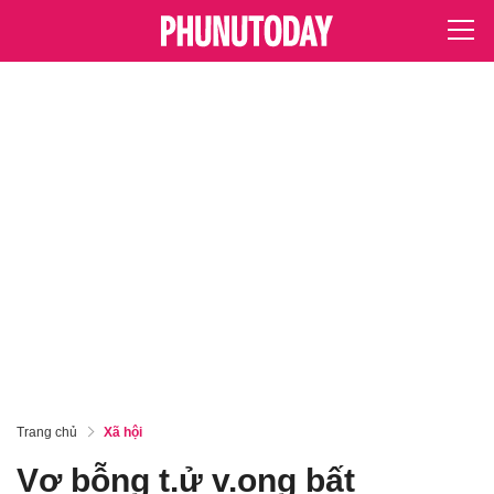
Trang chủ
Xã hội
Vợ bỗng t.ử v.ong bất