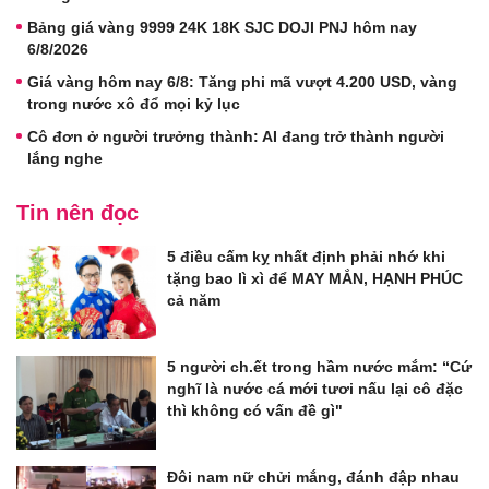
Bảng giá vàng 9999 24K 18K SJC DOJI PNJ hôm nay
6/8/2026
Giá vàng hôm nay 6/8: Tăng phi mã vượt 4.200 USD, vàng
trong nước xô đổ mọi kỷ lục
Cô đơn ở người trưởng thành: AI đang trở thành người
lắng nghe
Tin nên đọc
5 điều cấm kỵ nhất định phải nhớ khi
tặng bao lì xì để MAY MẮN, HẠNH PHÚC
cả năm
5 người ch.ết trong hầm nước mắm: “Cứ
nghĩ là nước cá mới tươi nấu lại cô đặc
thì không có vấn đề gì"
Đôi nam nữ chửi mắng, đánh đập nhau