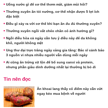
Uống nước gì để cơ thể thơm mát, giảm mùi hôi?
Thường xuyên ăn tỏi nướng, cơ thể nhận được 5 lợi ích
đặc biệt
Điều gì xảy ra với cơ thể khi bạn ăn đu đủ thường xuyên?
Thường xuyên ngồi vắt chéo chân có ảnh hưởng gì?
Ngồi điều hòa cả ngày cần lưu ý điều này để da không
khô, người không mệt
Ung thư đại trực tràng ngày càng gia tăng: Bác sĩ cảnh báo
3 nguồn vi nhựa nhiều người vẫn dùng mỗi ngày
Ai cũng ăn trứng vịt lộn để bổ sung canxi và protein,
nhưng phần giàu dinh dưỡng nhất lại thường bị bỏ đi
Tin nên đọc
Ăn khoai lang thấy có điểm này cần vứt
ngay kẻo mua bệnh về người