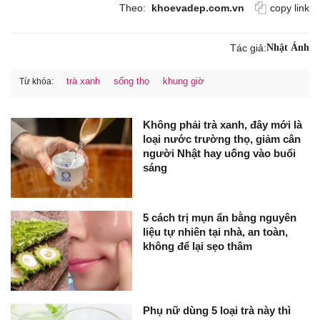
Theo:
khoevadep.com.vn
copy link
Tác giả:
Nhật Ánh
trà xanh
sống thọ
khung giờ
Từ khóa:
Không phải trà xanh, đây mới là
loại nước trường thọ, giảm cân
người Nhật hay uống vào buổi
sáng
5 cách trị mụn ẩn bằng nguyên
liệu tự nhiên tại nhà, an toàn,
không để lại sẹo thâm
Phụ nữ dùng 5 loại trà này thì