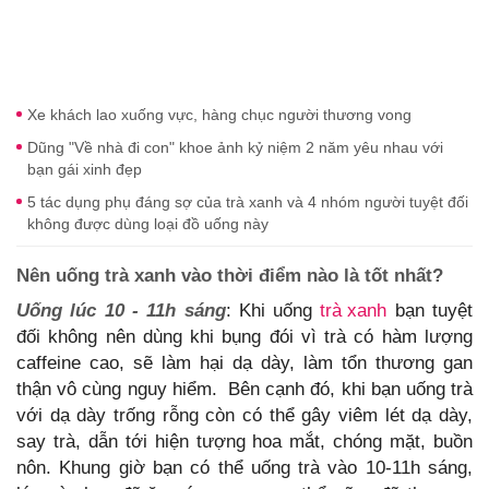
Xe khách lao xuống vực, hàng chục người thương vong
Dũng "Về nhà đi con" khoe ảnh kỷ niệm 2 năm yêu nhau với
bạn gái xinh đẹp
5 tác dụng phụ đáng sợ của trà xanh và 4 nhóm người tuyệt đối
không được dùng loại đồ uống này
Nên uống trà xanh vào thời điểm nào là tốt nhất?
Uống lúc 10 - 11h sáng
: Khi uống
trà xanh
bạn tuyệt
đối không nên dùng khi bụng đói vì trà có hàm lượng
caffeine cao, sẽ làm hại dạ dày, làm tổn thương gan
thận vô cùng nguy hiểm. Bên cạnh đó, khi bạn uống trà
với dạ dày trống rỗng còn có thể gây viêm lét dạ dày,
say trà, dẫn tới hiện tượng hoa mắt, chóng mặt, buồn
nôn. Khung giờ bạn có thể uống trà vào 10-11h sáng,