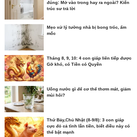
đúng: Mở vào trong hay ra ngoài? Kiến
trúc sư trả lời
Mẹo xử lý tường nhà bị bong tróc, ẩm
mốc
Tháng 8, 9, 10: 4 con giáp liên tiếp được
Gỡ khó, có Tiền có Quyền
Uống nước gì để cơ thể thơm mát, giảm
mùi hôi?
Thứ Bảy,Chủ Nhật (8-9/8): 3 con giáp
cực đỏ cả tình lẫn tiền, biết điều này có
thể bật mạnh