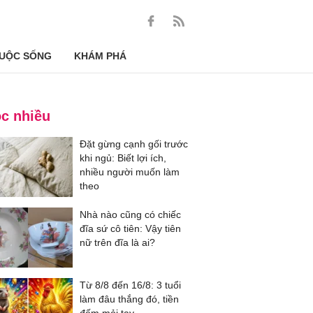
UỘC SỐNG
KHÁM PHÁ
c nhiều
Đặt gừng cạnh gối trước
khi ngủ: Biết lợi ích,
nhiều người muốn làm
theo
Nhà nào cũng có chiếc
đĩa sứ cô tiên: Vậy tiên
nữ trên đĩa là ai?
Từ 8/8 đến 16/8: 3 tuổi
làm đâu thắng đó, tiền