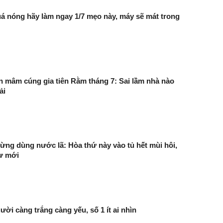
uá nóng hãy làm ngay 1/7 mẹo này, máy sẽ mát trong
ên mâm cúng gia tiên Rằm tháng 7: Sai lầm nhà nào
̉i
đừng dùng nước lã: Hòa thứ này vào tủ hết mùi hôi,
hư mới
ười càng trắng càng yếu, số 1 ít ai nhìn