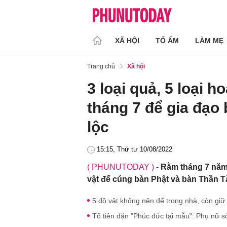
XÃ HỘI
TỔ ẤM
LÀM MẸ
Trang chủ
Xã hội
3 loại quả, 5 loại
tháng 7 để gia đạo 
lộc
15:15, Thứ tư 10/08/2022
( PHUNUTODAY )
-
Rằm tháng 7 năm 
vật để cúng bàn Phật và bàn Thần Tài
5 đồ vật không nên để trong nhà, còn giữ
Tổ tiên dặn "Phúc đức tại mẫu": Phụ nữ s