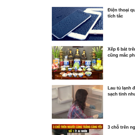
FaceBook
Điện thoại q
tích tắc
Xếp 6 bát tr
cũng mắc pha
Lau tủ lạnh 
sạch tinh n
3 chỗ trên ng