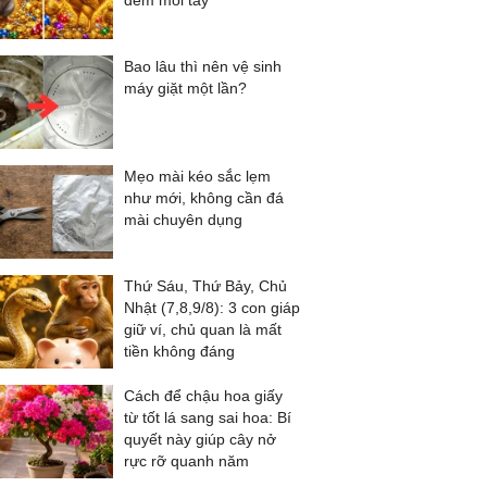
đếm mỏi tay
Bao lâu thì nên vệ sinh
máy giặt một lần?
Mẹo mài kéo sắc lẹm
như mới, không cần đá
mài chuyên dụng
Thứ Sáu, Thứ Bảy, Chủ
Nhật (7,8,9/8): 3 con giáp
giữ ví, chủ quan là mất
tiền không đáng
Cách để chậu hoa giấy
từ tốt lá sang sai hoa: Bí
quyết này giúp cây nở
rực rỡ quanh năm