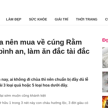
LÀM ĐẸP
SỨC KHỎE
GIẢI TRÍ
THỜI TRANG
C
Đọ
 hoa nên mua về cúng Rằm
bình an, làm ăn đắc tài đắc
nay, ai không đi chùa thì nên chuẩn bị đầy đủ lễ
 3 loại quả hoặc 5 loại hoa dưới đây.
 lại sớm muộn cũng khánh kiệt
ở hữu 1 trong 3 nét này con cháu hưởng lộc, 3 đời giàu có