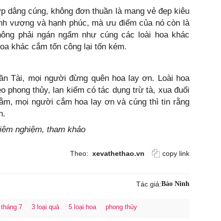
hợp dâng cúng, không đơn thuần là mang vẻ đẹp kiêu
ịnh vượng và hạnh phúc, mà ưu điểm của nó còn là
hông phải ngán ngẩm như cúng các loài hoa khác
hoa khác cắm tốn công lại tốn kém.
ần Tài, mọi người đừng quên hoa lay ơn. Loài hoa
o phong thủy, lan kiếm có tác dụng trừ tà, xua đuổi
ằm, mọi người cắm hoa lay ơn và cúng thì tin rằng
n.
chiêm nghiệm, tham khảo
Theo:
xevathethao.vn
copy link
Tác giả:
Bảo Ninh
 tháng 7
3 loại quả
5 loại hoa
phong thủy