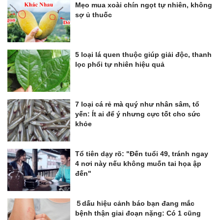
Mẹo mua xoài chín ngọt tự nhiên, không
sợ ủ thuốc
5 loại lá quen thuộc giúp giải độc, thanh
lọc phổi tự nhiên hiệu quả
7 loại cá rẻ mà quý như nhân sâm, tổ
yến: Ít ai để ý nhưng cực tốt cho sức
khỏe
Tổ tiên dạy rõ: "Đến tuổi 49, tránh ngay
4 nơi này nếu không muốn tai họa ập
đến"
５dấu hiệu cảnh báo bạn đang mắc
bệnh thận giai đoạn nặng: Có 1 cũng