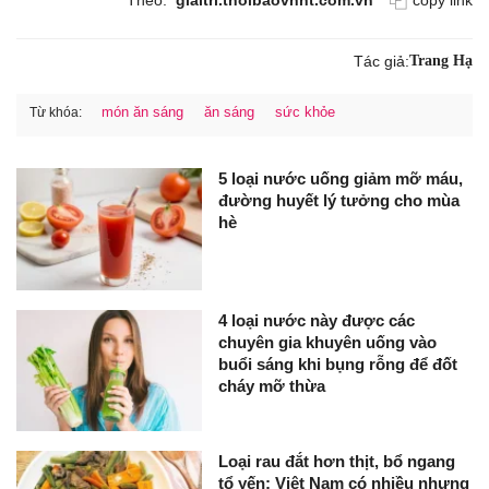
Theo:
giaitri.thoibaovhnt.com.vn
copy link
Tác giả:
Trang Hạ
món ăn sáng
ăn sáng
sức khỏe
Từ khóa:
5 loại nước uống giảm mỡ máu,
đường huyết lý tưởng cho mùa
hè
4 loại nước này được các
chuyên gia khuyên uống vào
buổi sáng khi bụng rỗng để đốt
cháy mỡ thừa
Loại rau đắt hơn thịt, bổ ngang
tổ yến: Việt Nam có nhiều nhưng