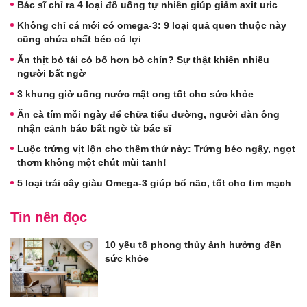
Bác sĩ chỉ ra 4 loại đồ uống tự nhiên giúp giảm axit uric
Không chỉ cá mới có omega-3: 9 loại quả quen thuộc này
cũng chứa chất béo có lợi
Ăn thịt bò tái có bổ hơn bò chín? Sự thật khiến nhiều
người bất ngờ
3 khung giờ uống nước mật ong tốt cho sức khỏe
Ăn cà tím mỗi ngày để chữa tiểu đường, người đàn ông
nhận cảnh báo bất ngờ từ bác sĩ
Luộc trứng vịt lộn cho thêm thứ này: Trứng béo ngậy, ngọt
thơm không một chút mùi tanh!
5 loại trái cây giàu Omega-3 giúp bổ não, tốt cho tim mạch
Tin nên đọc
10 yếu tố phong thủy ảnh hưởng đến
sức khỏe