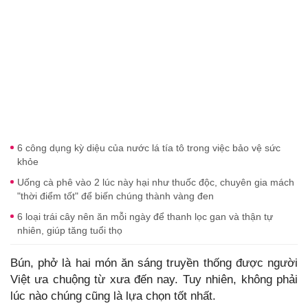
6 công dụng kỳ diệu của nước lá tía tô trong việc bảo vệ sức
khỏe
Uống cà phê vào 2 lúc này hại như thuốc độc, chuyên gia mách
"thời điểm tốt" để biến chúng thành vàng đen
6 loại trái cây nên ăn mỗi ngày để thanh lọc gan và thận tự
nhiên, giúp tăng tuổi thọ
Bún, phở là hai món ăn sáng truyền thống được người
Việt ưa chuộng từ xưa đến nay. Tuy nhiên, không phải
lúc nào chúng cũng là lựa chọn tốt nhất.