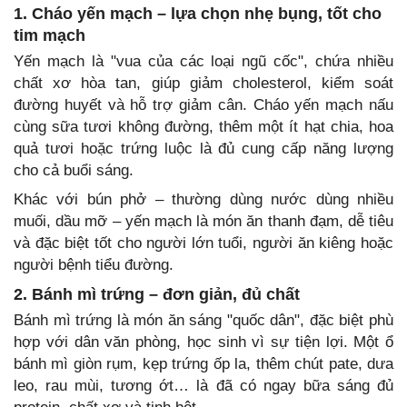
1. Cháo yến mạch – lựa chọn nhẹ bụng, tốt cho
tim mạch
Yến mạch là "vua của các loại ngũ cốc", chứa nhiều
chất xơ hòa tan, giúp giảm cholesterol, kiểm soát
đường huyết và hỗ trợ giảm cân. Cháo yến mạch nấu
cùng sữa tươi không đường, thêm một ít hạt chia, hoa
quả tươi hoặc trứng luộc là đủ cung cấp năng lượng
cho cả buổi sáng.
Khác với bún phở – thường dùng nước dùng nhiều
muối, dầu mỡ – yến mạch là món ăn thanh đạm, dễ tiêu
và đặc biệt tốt cho người lớn tuổi, người ăn kiêng hoặc
người bệnh tiểu đường.
2. Bánh mì trứng – đơn giản, đủ chất
Bánh mì trứng là món ăn sáng "quốc dân", đặc biệt phù
hợp với dân văn phòng, học sinh vì sự tiện lợi. Một ổ
bánh mì giòn rụm, kẹp trứng ốp la, thêm chút pate, dưa
leo, rau mùi, tương ớt… là đã có ngay bữa sáng đủ