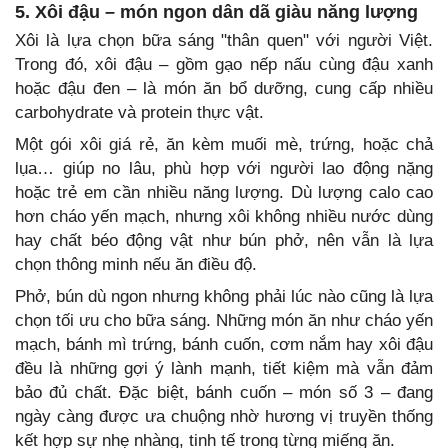
5. Xôi đậu – món ngon dân dã giàu năng lượng
Xôi là lựa chọn bữa sáng "thân quen" với người Việt.
Trong đó, xôi đậu – gồm gạo nếp nấu cùng đậu xanh
hoặc đậu đen – là món ăn bổ dưỡng, cung cấp nhiều
carbohydrate và protein thực vật.
Một gói xôi giá rẻ, ăn kèm muối mè, trứng, hoặc chả
lụa… giúp no lâu, phù hợp với người lao động nặng
hoặc trẻ em cần nhiều năng lượng. Dù lượng calo cao
hơn cháo yến mạch, nhưng xôi không nhiều nước dùng
hay chất béo động vật như bún phở, nên vẫn là lựa
chọn thông minh nếu ăn điều độ.
Phở, bún dù ngon nhưng không phải lúc nào cũng là lựa
chọn tối ưu cho bữa sáng. Những món ăn như cháo yến
mạch, bánh mì trứng, bánh cuốn, cơm nắm hay xôi đậu
đều là những gợi ý lành mạnh, tiết kiệm mà vẫn đảm
bảo đủ chất. Đặc biệt, bánh cuốn – món số 3 – đang
ngày càng được ưa chuộng nhờ hương vị truyền thống
kết hợp sự nhẹ nhàng, tinh tế trong từng miếng ăn.