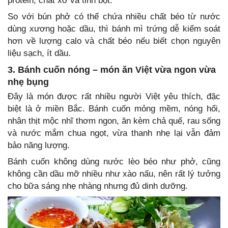
protein, chất xơ và tinh bột.
So với bún phở có thể chứa nhiều chất béo từ nước
dùng xương hoặc dầu, thì bánh mì trứng dễ kiểm soát
hơn về lượng calo và chất béo nếu biết chọn nguyên
liệu sạch, ít dầu.
3. Bánh cuốn nóng – món ăn Việt vừa ngon vừa
nhẹ bụng
Đây là món được rất nhiều người Việt yêu thích, đặc
biệt là ở miền Bắc. Bánh cuốn mỏng mềm, nóng hổi,
nhân thịt mộc nhĩ thơm ngon, ăn kèm chả quế, rau sống
và nước mắm chua ngọt, vừa thanh nhẹ lại vẫn đảm
bảo năng lượng.
Bánh cuốn không dùng nước lèo béo như phở, cũng
không cần dầu mỡ nhiều như xào nấu, nên rất lý tưởng
cho bữa sáng nhẹ nhàng nhưng đủ dinh dưỡng.