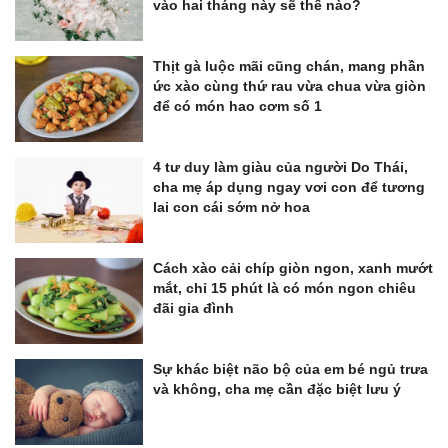
vào hai tháng này sẽ thế nào?
Thịt gà luộc mãi cũng chán, mang phần
ức xào cùng thứ rau vừa chua vừa giòn
để có món hao cơm số 1
4 tư duy làm giàu của người Do Thái,
cha mẹ áp dụng ngay vơi con để tương
lai con cái sớm nở hoa
Cách xào cải chíp giòn ngon, xanh mướt
mắt, chỉ 15 phút là có món ngon chiêu
đãi gia đình
Sự khác biệt não bộ của em bé ngủ trưa
và không, cha mẹ cần đặc biệt lưu ý