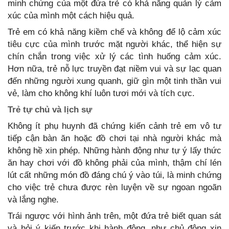
minh chứng của một đứa trẻ có khả năng quản lý cảm
xúc của mình một cách hiệu quả.
Trẻ em có khả năng kiềm chế và không để lộ cảm xúc
tiêu cực của mình trước mặt người khác, thể hiện sự
chín chắn trong việc xử lý các tình huống cảm xúc.
Hơn nữa, trẻ nỗ lực truyền đạt niềm vui và sự lạc quan
đến những người xung quanh, giữ gìn một tinh thần vui
vẻ, làm cho không khí luôn tươi mới và tích cực.
Trẻ
tự chủ và lịch sự
Không ít phụ huynh đã chứng kiến cảnh trẻ em vô tư
tiếp cận bàn ăn hoặc đồ chơi tại nhà người khác mà
không hề xin phép. Những hành động như tự ý lấy thức
ăn hay chơi với đồ không phải của mình, thậm chí lén
lút cất những món đồ đáng chú ý vào túi, là minh chứng
cho việc trẻ chưa được rèn luyện về sự ngoan ngoãn
và lắng nghe.
Trái ngược với hình ảnh trên, một đứa trẻ biết quan sát
và hỏi ý kiến trước khi hành động, như chủ động xin