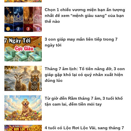
Chọn 1 chiếc vương miện bạn ấn tượng
nhất để xem “mệnh giàu sang” của bạn
thế nào
3 con giáp may mắn liên tiếp trong 7
ngày tới
Tháng 7 âm lịch: Tổ tiên nâng đỡ, 3 con
giáp gặp khó lại có quý nhân xuất hiện
đúng lúc
Từ giờ đến Rằm tháng 7 âm, 3 tuổi khổ
tận cam lai, đếm tiền mỏi tay
4 tuổi có Lộc Rơi Lộc Vãi, sang tháng 7