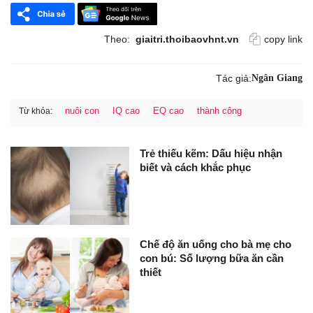
Theo:
giaitri.thoibaovhnt.vn
copy link
Tác giả:
Ngân Giang
nuôi con
IQ cao
EQ cao
thành công
Từ khóa:
Trẻ thiếu kẽm: Dấu hiệu nhận
biết và cách khắc phục
Chế độ ăn uống cho bà mẹ cho
con bú: Số lượng bữa ăn cần
thiết