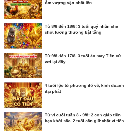
Âm vượng vận phất lên
Từ 8/8 đến 18/8: 3 tuổi quý nhân che
chở, lương thưởng bật tăng
Từ 9/8 đến 17/8, 3 tuổi ăn may Tiền cứ
vơi lại đầy
4 tuổi lộc tứ phương đổ về, kinh doanh
đại phát
Tử vi cuối tuần 8 - 9/8: 2 con giáp tiền
bạc khởi sắc, 2 tuổi cần giữ chặt ví tiền