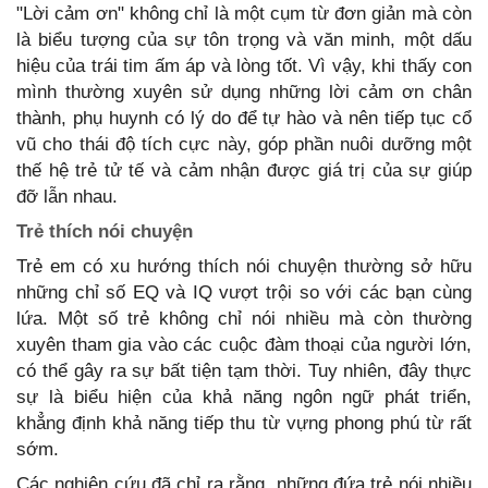
"Lời cảm ơn" không chỉ là một cụm từ đơn giản mà còn
là biểu tượng của sự tôn trọng và văn minh, một dấu
hiệu của trái tim ấm áp và lòng tốt. Vì vậy, khi thấy con
mình thường xuyên sử dụng những lời cảm ơn chân
thành, phụ huynh có lý do để tự hào và nên tiếp tục cổ
vũ cho thái độ tích cực này, góp phần nuôi dưỡng một
thế hệ trẻ tử tế và cảm nhận được giá trị của sự giúp
đỡ lẫn nhau.
Trẻ
thích nói chuyện
Trẻ em có xu hướng thích nói chuyện thường sở hữu
những chỉ số EQ và IQ vượt trội so với các bạn cùng
lứa. Một số trẻ không chỉ nói nhiều mà còn thường
xuyên tham gia vào các cuộc đàm thoại của người lớn,
có thể gây ra sự bất tiện tạm thời. Tuy nhiên, đây thực
sự là biểu hiện của khả năng ngôn ngữ phát triển,
khẳng định khả năng tiếp thu từ vựng phong phú từ rất
sớm.
Các nghiên cứu đã chỉ ra rằng, những đứa trẻ nói nhiều