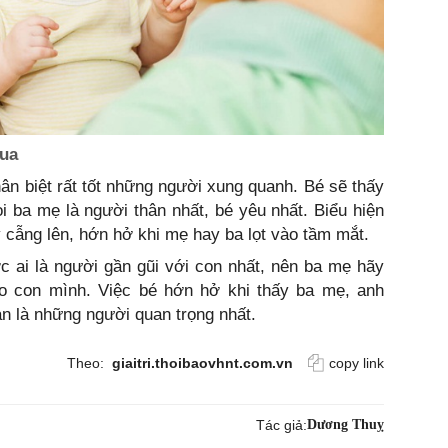
qua
hân biệt rất tốt những người xung quanh. Bé sẽ thấy
oi ba mẹ là người thân nhất, bé yêu nhất. Biểu hiện
y cẫng lên, hớn hở khi mẹ hay ba lọt vào tầm mắt.
c ai là người gần gũi với con nhất, nên ba mẹ hãy
ho con mình. Việc bé hớn hở khi thấy ba mẹ, anh
n là những người quan trọng nhất.
Theo:
giaitri.thoibaovhnt.com.vn
copy link
Tác giả:
Dương Thuỵ