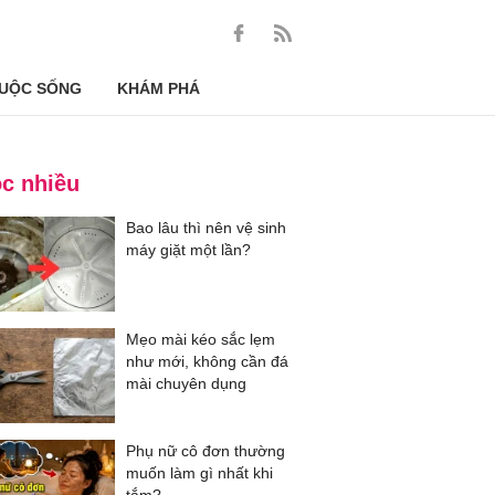
UỘC SỐNG
KHÁM PHÁ
c nhiều
Bao lâu thì nên vệ sinh
máy giặt một lần?
Mẹo mài kéo sắc lẹm
như mới, không cần đá
mài chuyên dụng
Phụ nữ cô đơn thường
muốn làm gì nhất khi