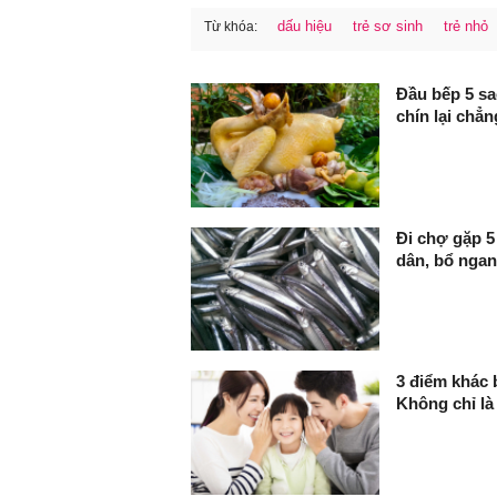
dấu hiệu
trẻ sơ sinh
trẻ nhỏ
Từ khóa:
FaceBook
Đầu bếp 5 sa
chín lại chẳn
Đi chợ gặp 5 
dân, bổ ngan
3 điểm khác 
Không chỉ là