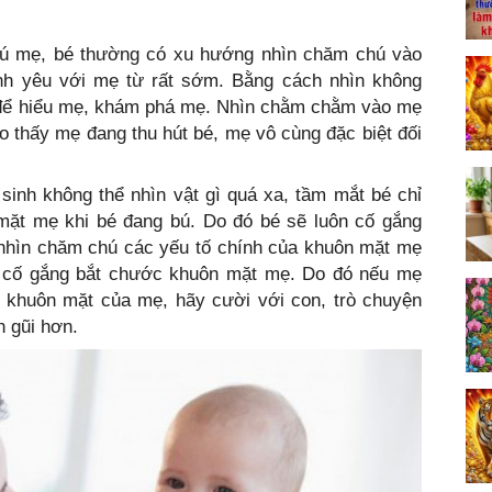
vú mẹ, bé thường có xu hướng nhìn chăm chú vào
ình yêu với mẹ từ rất sớm. Bằng cách nhìn không
để hiểu mẹ, khám phá mẹ. Nhìn chằm chằm vào mẹ
o thấy mẹ đang thu hút bé, mẹ vô cùng đặc biệt đối
sinh không thể nhìn vật gì quá xa, tầm mắt bé chỉ
mặt mẹ khi bé đang bú. Do đó bé sẽ luôn cố gắng
nhìn chăm chú các yếu tố chính của khuôn mặt mẹ
ẽ cố gắng bắt chước khuôn mặt mẹ. Do đó nếu mẹ
khuôn mặt của mẹ, hãy cười với con, trò chuyện
n gũi hơn.