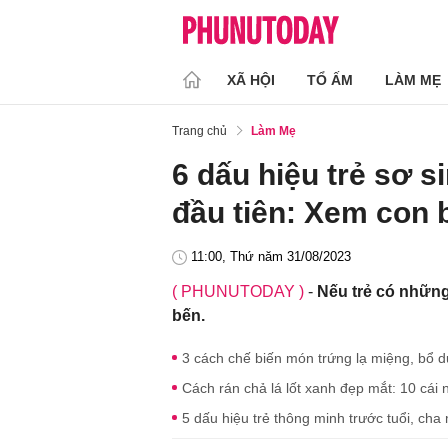
XÃ HỘI
TỔ ẤM
LÀM MẸ
Trang chủ
Làm Mẹ
6 dấu hiệu trẻ sơ s
đầu tiên: Xem con 
11:00, Thứ năm 31/08/2023
( PHUNUTODAY )
-
Nếu trẻ có nhữn
bến.
3 cách chế biến món trứng lạ miệng, bổ 
Cách rán chả lá lốt xanh đẹp mắt: 10 cái
5 dấu hiệu trẻ thông minh trước tuổi, cha