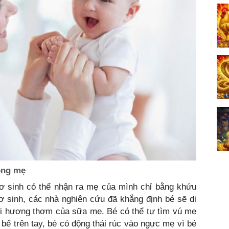
òng mẹ
sơ sinh có thể nhận ra mẹ của mình chỉ bằng khứu
ơ sinh, các nhà nghiên cứu đã khẳng định bé sẽ di
mùi hương thơm của sữa mẹ. Bé có thể tự tìm vú mẹ
bế trên tay, bé có động thái rúc vào ngực mẹ vì bé