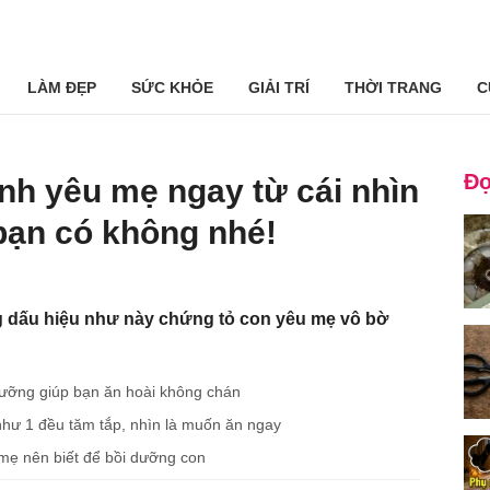
LÀM ĐẸP
SỨC KHỎE
GIẢI TRÍ
THỜI TRANG
C
Đọ
inh yêu mẹ ngay từ cái nhìn
bạn có không nhé!
g dấu hiệu như này chứng tỏ con yêu mẹ vô bờ
dưỡng giúp bạn ăn hoài không chán
 như 1 đều tăm tắp, nhìn là muốn ăn ngay
 mẹ nên biết để bồi dưỡng con