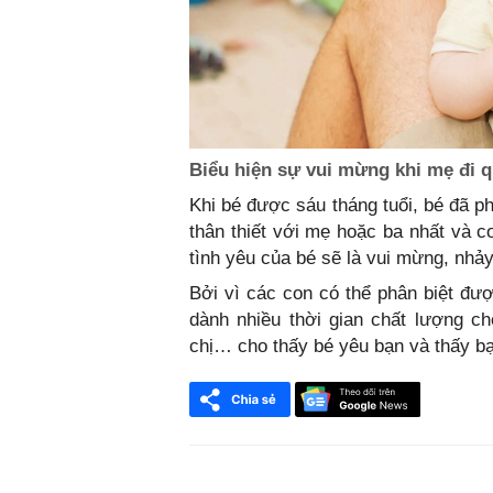
Biểu hiện sự vui mừng khi mẹ đi 
Khi bé được sáu tháng tuổi, bé đã p
thân thiết với mẹ hoặc ba nhất và c
tình yêu của bé sẽ là vui mừng, nhả
Bởi vì các con có thể phân biệt đượ
dành nhiều thời gian chất lượng c
chị… cho thấy bé yêu bạn và thấy bạ