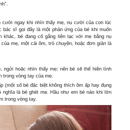
nh”.
m cười ngay khi nhìn thấy mẹ, nụ cười của con lúc
c bác sĩ gọi đây là một phản ứng của bé khi muốn
h khác, bé đang cố gắng liên lạc với mẹ bằng nụ
 của mẹ, một cái ôm, trò chuyện, hoặc đơn giản là
 ngửi hoặc nhìn thấy mẹ; nên bé sẽ thể hiện tình
h trong vòng tay của mẹ.
p (một số bé đặc biệt không thích ôm ấp hay đụng
ó nghĩa là bé ghét mẹ. Hầu như em bé nào khi lớn
 trong vòng tay.