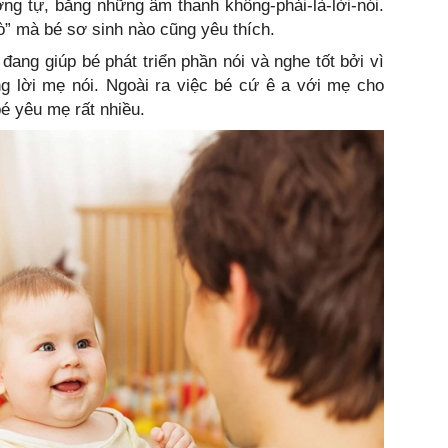
ng tự, bằng những âm thanh không-phải-là-lời-nói.
ò” mà bé sơ sinh nào cũng yêu thích.
 đang giúp bé phát triển phần nói và nghe tốt bởi vì
g lời mẹ nói. Ngoài ra việc bé cứ ê a với mẹ cho
é yêu mẹ rất nhiều.