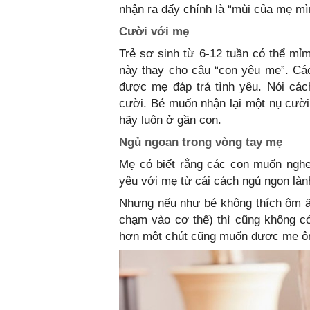
nhận ra đấy chính là “mùi của mẹ mì
Cười với mẹ
Trẻ sơ sinh từ 6-12 tuần có thể mỉ
này thay cho câu “con yêu mẹ”. Cá
được mẹ đáp trả tình yêu. Nói các
cười. Bé muốn nhận lại một nụ cười
hãy luôn ở gần con.
Ngủ ngoan trong vòng tay mẹ
Mẹ có biết rằng các con muốn nghe,
yêu với mẹ từ cái cách ngủ ngon làn
Nhưng nếu như bé không thích ôm ấ
chạm vào cơ thể) thì cũng không c
hơn một chút cũng muốn được mẹ ôm