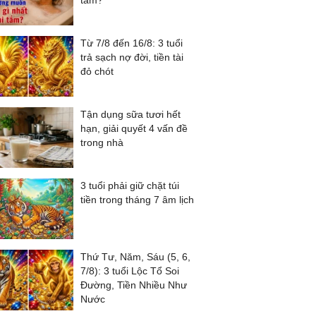
tắm?
Từ 7/8 đến 16/8: 3 tuổi
trả sạch nợ đời, tiền tài
đỏ chót
Tận dụng sữa tươi hết
hạn, giải quyết 4 vấn đề
trong nhà
3 tuổi phải giữ chặt túi
tiền trong tháng 7 âm lịch
Thứ Tư, Năm, Sáu (5, 6,
7/8): 3 tuổi Lộc Tổ Soi
Đường, Tiền Nhiều Như
Nước