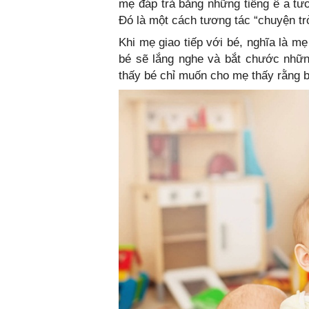
mẹ đáp trả bằng những tiếng ê a tươ
Đó là một cách tương tác “chuyện tr
Khi mẹ giao tiếp với bé, nghĩa là mẹ
bé sẽ lắng nghe và bắt chước nhữn
thấy bé chỉ muốn cho mẹ thấy rằng b