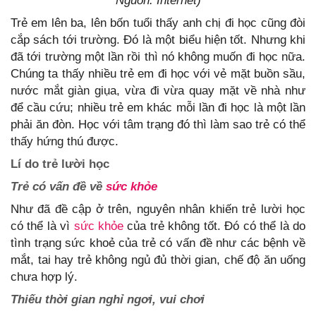
Nguồn: Internet)
Trẻ em lên ba, lên bốn tuổi thấy anh chị đi học cũng đòi
cắp sách tới trường. Đó là một biểu hiện tốt. Nhưng khi
đã tới trường một lần rồi thì nó không muốn đi học nữa.
Chúng ta thấy nhiều trẻ em đi học với vẻ mặt buồn sầu,
nước mắt giàn giụa, vừa đi vừa quay mặt về nhà như
để cầu cứu; nhiều trẻ em khác mỗi lần đi học là một lần
phải ăn đòn. Học với tâm trạng đó thì làm sao trẻ có thể
thấy hứng thú được.
Lí do trẻ lười học
Trẻ có vấn đề về
sức khỏe
Như đã đề cập ở trên, nguyên nhân khiến trẻ lười học
có thể là vì
sức khỏe
của trẻ không tốt. Đó có thể là do
tình trạng sức khoẻ của trẻ có vấn đề như các bệnh về
mắt, tai hay trẻ không ngủ đủ thời gian, chế độ ăn uống
chưa hợp lý.
Thiếu thời gian nghỉ ngơi, vui chơi