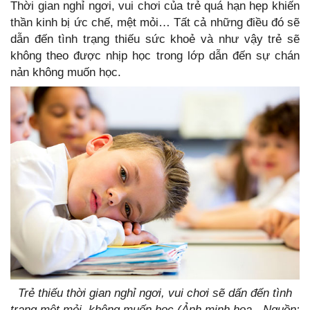
Thời gian nghỉ ngơi, vui chơi của trẻ quá hạn hẹp khiến
thần kinh bị ức chế, mệt mỏi… Tất cả những điều đó sẽ
dẫn đến tình trạng thiếu sức khoẻ và như vậy trẻ sẽ
không theo được nhịp học trong lớp dẫn đến sự chán
nản không muốn học.
Trẻ thiếu thời gian nghỉ ngơi, vui chơi sẽ dấn đến tình
trạng mệt mỏi, không muốn học (Ảnh minh họa - Nguồn: