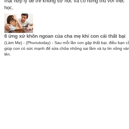
thật hợp lý để trẻ không sợ học và có hứng thú với việc
học.
6 ứng xử khôn ngoan của cha mẹ khi con cái thất bại
(Làm Mẹ) - (Phunutoday) - Sau mỗi lần con gặp thất bại, điều bạn c
giúp con có sức mạnh để sửa chữa những sai lầm và tự tin vững v
lên.