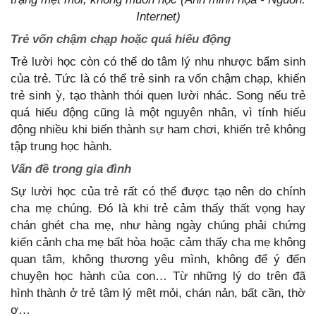
Internet)
Trẻ vốn chậm chạp hoặc quá hiếu động
Trẻ lười học còn có thể do tâm lý nhu nhược bẩm sinh
của trẻ. Tức là có thể trẻ sinh ra vốn chậm chạp, khiến
trẻ sinh ỳ, tạo thành thói quen lười nhác. Song nếu trẻ
quá hiếu động cũng là một nguyên nhân, vì tính hiếu
động nhiều khi biến thành sự ham chơi, khiến trẻ không
tập trung học hành.
Vấn đề trong gia đình
Sự lười học của trẻ rất có thể được tạo nên do chính
cha mẹ chúng. Đó là khi trẻ cảm thấy thất vọng hay
chán ghét cha mẹ, như hàng ngày chúng phải chứng
kiến cảnh cha mẹ bất hòa hoặc cảm thấy cha mẹ không
quan tâm, không thương yêu mình, không để ý đến
chuyện học hành của con… Từ những lý do trên đã
hình thành ở trẻ tâm lý mệt mỏi, chán nản, bất cần, thờ
ơ…