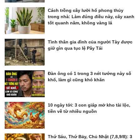
Cách trồng cây lưỡi hổ phong thủy
trong nhà: Làm đúng điều này, cây xanh
tốt quanh năm, không vàng lá
Tình thân gia đình của người Tày được
giữ gìn qua tục lệ Pây Tái
Đàn ông có 1 trong 3 nét tướng này số
khổ, làm gì cũng khó khăn
10 ngày tới: 3 con giáp mở kho tài lộc,
tiền về từ nhiều nguồn
Thứ Sáu, Thứ Bảy, Chủ Nhật (7,8,9/8): 3