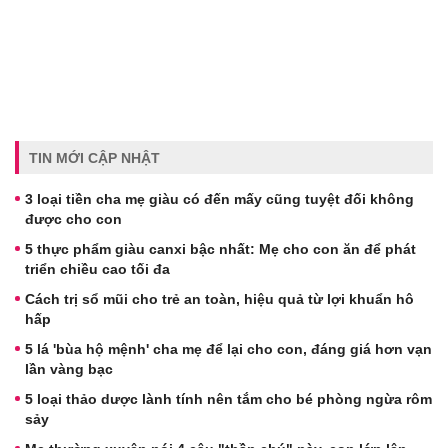
TIN MỚI CẬP NHẬT
3 loại tiền cha mẹ giàu có đến mấy cũng tuyệt đối không
được cho con
5 thực phẩm giàu canxi bậc nhất: Mẹ cho con ăn để phát
triển chiều cao tối đa
Cách trị sổ mũi cho trẻ an toàn, hiệu quả từ lợi khuẩn hô
hấp
5 lá 'bùa hộ mệnh' cha mẹ để lại cho con, đáng giá hơn vạn
lần vàng bạc
5 loại thảo dược lành tính nên tắm cho bé phòng ngừa rôm
sảy